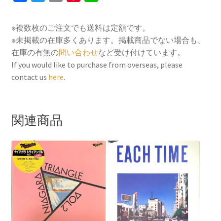
a
w
m
i
i
c
i
a
n
n
※複数枚のご注文でも送料は定額です。
e
t
i
t
e
※未掲載の在庫多くあります。掲載商品でない場合も、
b
t
l
e
在庫の有無の
問い合わせ
など受け付けています。
o
e
r
If you would like to purchase from overseas, please
contact us
here
.
o
r
e
k
s
t
関連商品