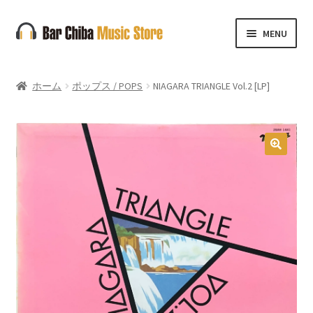
ナ
コ
MENU
ビ
ン
ゲ
テ
ー
ン
ホーム
ポップス / POPS
NIAGARA TRIANGLE Vol.2 [LP]
シ
ツ
ョ
へ
ン
ス
へ
キ
🔍
ス
ッ
キ
プ
ッ
プ