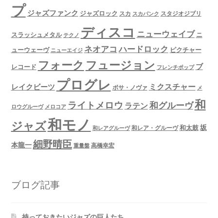
プ
ジャズファンク
ジャズロック
スタジオジブリ
スカ
スカパンク
ディスコ
ニューウェイブ
スラッシュメタル
ニ
テクノ
ネオアコ
ハードロック
ューウェーヴ
ピクチャー
ニューエイジ
フュージョン
フォーク
ブ
レコード
フレンチポップ
プログレ
ミクスチャー
レイクビーツ
ボサ・ノヴァ
メ
和
ライトメロウ
和グルーヴ
ラテン
ロウグルーヴ
メロコア
和モノ
ジャズ
坂
和太鼓
和レア・グルーヴ
和レアグルーヴ
細野晴臣
本龍一
高橋幸宏
重量盤
ブログ記事
持っておきたいジャズの巨人たち