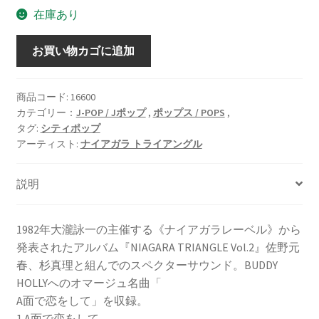
在庫あり
NIAGARA
お買い物カゴに追加
TRIANGLE
Vol.2
[LP]
商品コード:
16600
カテゴリー：
J-POP / Jポップ
,
ポップス / POPS
,
個
タグ:
シティポップ
アーティスト:
ナイアガラ トライアングル
説明
1982年大瀧詠一の主催する《ナイアガラレーベル》から
発表されたアルバム『NIAGARA TRIANGLE Vol.2』佐野元
春、杉真理と組んでのスペクターサウンド。BUDDY
HOLLYへのオマージュ名曲「
A面で恋をして」を収録。
1.A面で恋をして