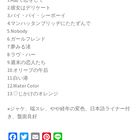
2.彼女はデリケート
3.バイ・バイ・シーボーイ
4.マンハッタンブリッヂにたたずんで
5.Nobody
6.ガールフレンド
7.夢みる渚
8.ラヴ・ハー
9.週末の恋人たち
10.オリーブの午后
11.白い港
12.Water Color
13.♡じかけのオレンジ
※ジャケ、端スレ、やや経年の変色、日本語ライナー付
き、盤面良好
F
T
E
P
L