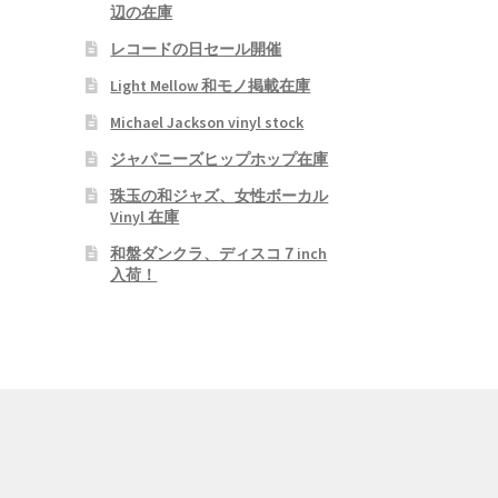
辺の在庫
レコードの日セール開催
Light Mellow 和モノ掲載在庫
Michael Jackson vinyl stock
ジャパニーズヒップホップ在庫
珠玉の和ジャズ、女性ボーカル
Vinyl 在庫
和盤ダンクラ、ディスコ７inch
入荷！