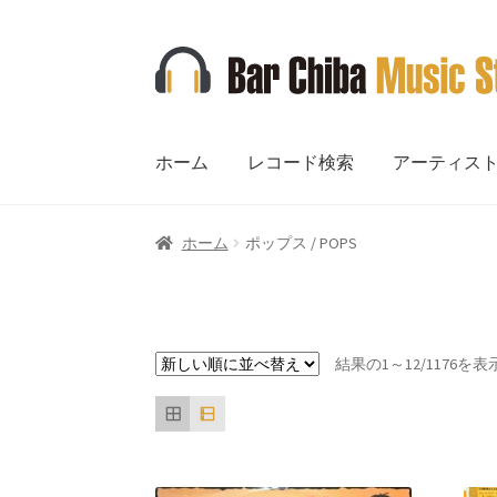
ナ
コ
ビ
ン
ゲ
テ
ー
ン
ホーム
レコード検索
アーティス
シ
ツ
ョ
へ
ン
ス
ホーム
ポップス / POPS
へ
キ
ス
ッ
キ
プ
ッ
プ
結果の1～12/1176を