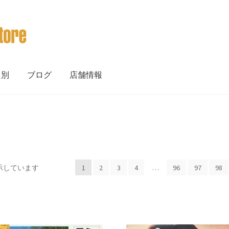
ト別
ブログ
店舗情報
新
表示しています
1
2
3
4
…
96
97
98
し
い
順