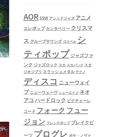
AOR
アニメ
SSW
アシッドジャズ
クリスマ
エレポップ
カンタベリー
シ
ス
グループサウンズ
ゴスペル
ティポップ
ジャズファ
ンク
ジャズロック
スタ
スカ
スカパンク
スラッシュメタル
ジオジブリ
テクノ
ディスコ
ニューウェイ
ネオ
ブ
ニューウェーヴ
ニューエイジ
アコ
ハードロック
ピクチャーレ
フュー
フォーク
コード
ジョン
ブレイクビ
フレンチポップ
プログレ
ーツ
ボサ・ノヴァ