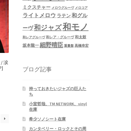
ミクスチャー
メロウグルーヴ
メロコア
ライトメロウ
和グル
ラテン
和モノ
和ジャズ
ーヴ
和太鼓
和レア・グルーヴ
和レアグルーヴ
細野晴臣
坂本龍一
高橋幸宏
重量盤
 / 涙
]
ブログ記事
持っておきたいジャズの巨人た
ち
小室哲哉、TM NETWORK、vinyl
在庫
希少ソノシート在庫
カンタベリー・ロックとその周