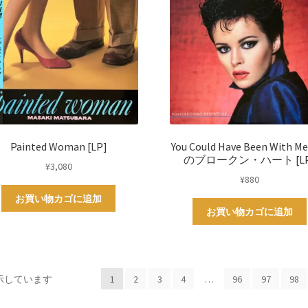
Painted Woman [LP]
You Could Have Been With Me
のブロークン・ハート [LP
¥
3,080
¥
880
お買い物カゴに追加
お買い物カゴに追加
新
表示しています
1
2
3
4
…
96
97
98
し