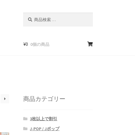
検
検
索
索
対
象:
¥
0
0個の商品
商品カテゴリー
3枚以上で割引
J-POP / Jポップ