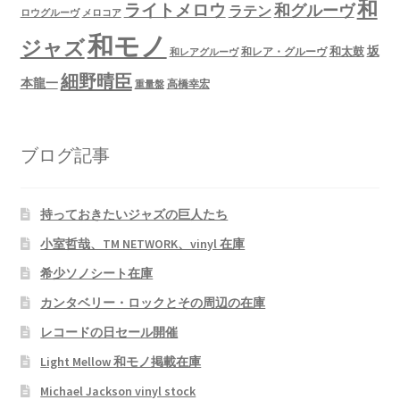
和
ライトメロウ
和グルーヴ
ラテン
ロウグルーヴ
メロコア
和モノ
ジャズ
坂
和太鼓
和レア・グルーヴ
和レアグルーヴ
細野晴臣
本龍一
高橋幸宏
重量盤
ブログ記事
持っておきたいジャズの巨人たち
小室哲哉、TM NETWORK、vinyl 在庫
希少ソノシート在庫
カンタベリー・ロックとその周辺の在庫
レコードの日セール開催
Light Mellow 和モノ掲載在庫
Michael Jackson vinyl stock