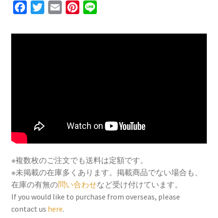
F
T
E
P
L
a
w
m
i
i
c
i
a
n
n
e
t
i
t
e
b
t
l
e
o
e
r
o
r
e
k
s
t
※複数枚のご注文でも送料は定額です。
※未掲載の在庫多くあります。掲載商品でない場合も、
在庫の有無の
問い合わせ
など受け付けています。
If you would like to purchase from overseas, please
contact us
here
.