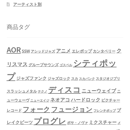
アーティスト別
商品タグ
AOR
ク
アニメ
SSW
エレポップ
カンタベリー
アシッドジャズ
シティポッ
リスマス
グループサウンズ
ゴスペル
プ
ジャズファンク
ジャズロック
スタジオジブリ
スカ
スカパンク
ディスコ
ニューウェイブ
スラッシュメタル
ニ
テクノ
ネオアコ
ハードロック
ューウェーヴ
ピクチャー
ニューエイジ
フュージョン
フォーク
ブ
レコード
フレンチポップ
プログレ
ミクスチャー
レイクビーツ
ボサ・ノヴァ
メ