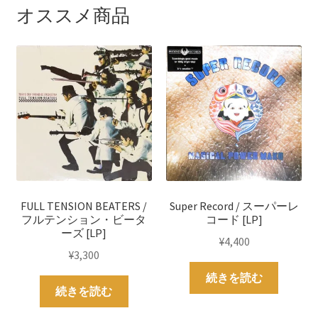
オススメ商品
FULL TENSION BEATERS /
Super Record / スーパーレ
フルテンション・ビータ
コード [LP]
ーズ [LP]
¥
4,400
¥
3,300
続きを読む
続きを読む