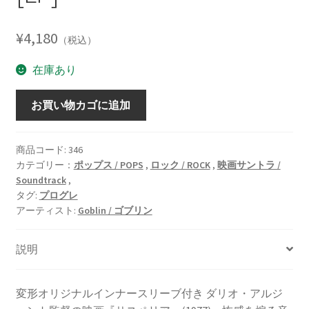
¥
4,180
（税込）
在庫あり
Suspiria
お買い物カゴに追加
/
サ
ス
商品コード:
346
カテゴリー：
ポップス / POPS
,
ロック / ROCK
,
映画サントラ /
ペ
Soundtrack
,
リ
タグ:
プログレ
ア
アーティスト:
Goblin / ゴブリン
[LP]
個
説明
変形オリジナルインナースリーブ付き ダリオ・アルジ