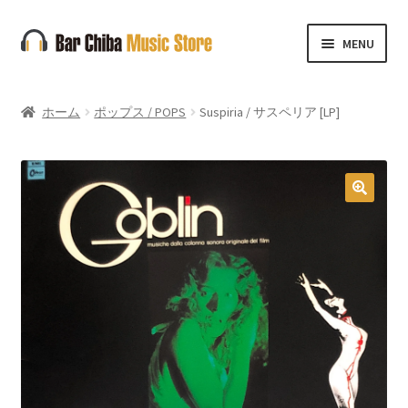
ナ
コ
MENU
ビ
ン
ゲ
テ
ー
ン
ホーム
ポップス / POPS
Suspiria / サスペリア [LP]
シ
ツ
ョ
へ
ン
ス
へ
キ
🔍
ス
ッ
キ
プ
ッ
プ