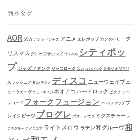
商品タグ
AOR
ク
アニメ
SSW
エレポップ
カンタベリー
アシッドジャズ
シティポッ
リスマス
グループサウンズ
ゴスペル
プ
ジャズファンク
ジャズロック
スタジオジブリ
スカ
スカパンク
ディスコ
ニューウェイブ
スラッシュメタル
ニ
テクノ
ネオアコ
ハードロック
ューウェーヴ
ピクチャー
ニューエイジ
フュージョン
フォーク
ブ
レコード
フレンチポップ
プログレ
ミクスチャー
レイクビーツ
ボサ・ノヴァ
メ
和
ライトメロウ
和グルーヴ
ラテン
ロウグルーヴ
メロコア