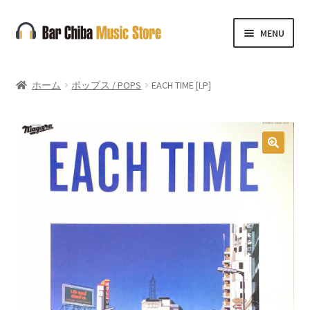
ナ
コ
MENU
ビ
ン
ゲ
テ
ー
ン
ホーム
ポップス / POPS
EACH TIME [LP]
シ
ツ
ョ
へ
ン
ス
へ
キ
🔍
ス
ッ
キ
プ
ッ
プ