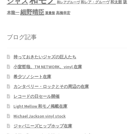
和モノ
ジャズ
坂
和太鼓
和レア・グルーヴ
和レアグルーヴ
細野晴臣
本龍一
高橋幸宏
重量盤
ブログ記事
持っておきたいジャズの巨人たち
小室哲哉、TM NETWORK、vinyl 在庫
希少ソノシート在庫
カンタベリー・ロックとその周辺の在庫
レコードの日セール開催
Light Mellow 和モノ掲載在庫
Michael Jackson vinyl stock
ジャパニーズヒップホップ在庫