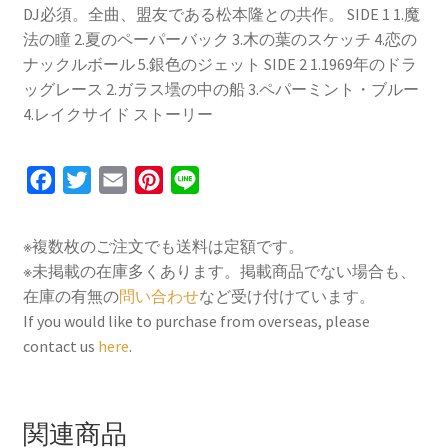
DJ必須。全曲、盟友である松本隆との共作。 SIDE 1 1.魔
法の瞳 2.夏のペーパーバック 3.木の葉のスケッチ 4.恋の
ナックルボール 5.銀色のジェット SIDE 2 1.1969年のドラ
ッグレース 2.ガラス壜の中の船 3.ペパーミント・ブルー
4.レイクサイド ストーリー
F
T
E
P
L
a
w
m
i
i
c
i
a
n
n
※複数枚のご注文でも送料は定額です。
e
t
i
t
e
※未掲載の在庫多くあります。掲載商品でない場合も、
b
t
l
e
在庫の有無の
問い合わせ
など受け付けています。
o
e
r
If you would like to purchase from overseas, please
contact us
here
.
o
r
e
k
s
t
関連商品