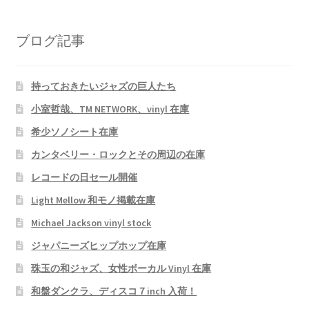
ブログ記事
持っておきたいジャズの巨人たち
小室哲哉、TM NETWORK、vinyl 在庫
希少ソノシート在庫
カンタベリー・ロックとその周辺の在庫
レコードの日セール開催
Light Mellow 和モノ掲載在庫
Michael Jackson vinyl stock
ジャパニーズヒップホップ在庫
珠玉の和ジャズ、女性ボーカル Vinyl 在庫
和盤ダンクラ、ディスコ７inch 入荷！