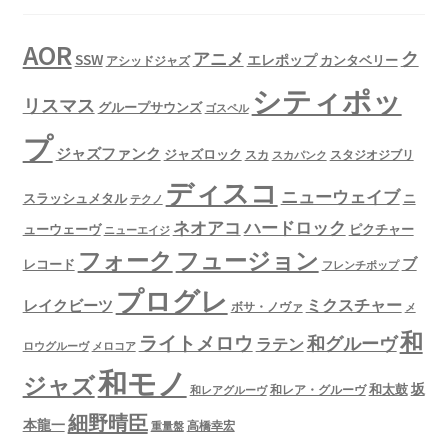
AOR
ク
アニメ
SSW
エレポップ
カンタベリー
アシッドジャズ
シティポッ
リスマス
グループサウンズ
ゴスペル
プ
ジャズファンク
ジャズロック
スタジオジブリ
スカ
スカパンク
ディスコ
ニューウェイブ
スラッシュメタル
ニ
テクノ
ネオアコ
ハードロック
ューウェーヴ
ピクチャー
ニューエイジ
フュージョン
フォーク
ブ
レコード
フレンチポップ
プログレ
ミクスチャー
レイクビーツ
ボサ・ノヴァ
メ
和
ライトメロウ
和グルーヴ
ラテン
ロウグルーヴ
メロコア
和モノ
ジャズ
坂
和太鼓
和レア・グルーヴ
和レアグルーヴ
細野晴臣
本龍一
高橋幸宏
重量盤