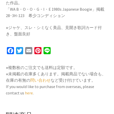
た作品。
「WA B・O・O・G・I・E 1980s Japanese Boogie」掲載
28･3H-123 希少コンディション
※ジャケ、スレ・シミなく美品、見開き歌詞カード付
き、盤面良好
F
T
E
P
L
a
w
m
i
i
c
i
a
n
n
※複数枚のご注文でも送料は定額です。
e
t
i
t
e
※未掲載の在庫多くあります。掲載商品でない場合も、
b
t
l
e
在庫の有無の
問い合わせ
など受け付けています。
o
e
r
If you would like to purchase from overseas, please
contact us
here
.
o
r
e
k
s
t