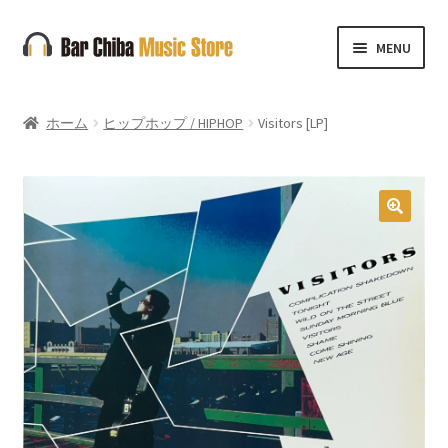
ナ
コ
MENU
ビ
ン
ゲ
テ
ー
ン
ホーム
ヒップホップ / HIPHOP
Visitors [LP]
シ
ツ
ョ
へ
ン
ス
へ
キ
🔍
ス
ッ
キ
プ
ッ
プ