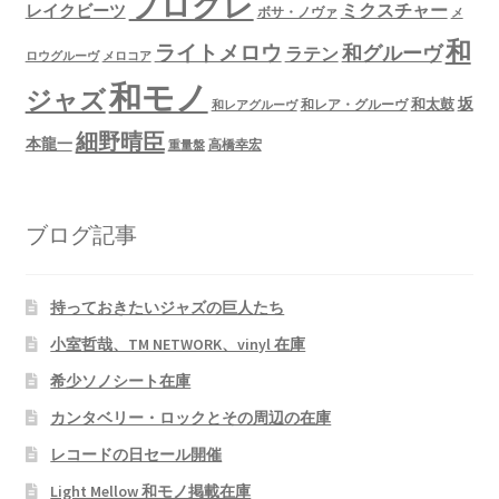
プログレ
ミクスチャー
レイクビーツ
ボサ・ノヴァ
メ
和
ライトメロウ
和グルーヴ
ラテン
ロウグルーヴ
メロコア
和モノ
ジャズ
坂
和太鼓
和レア・グルーヴ
和レアグルーヴ
細野晴臣
本龍一
高橋幸宏
重量盤
ブログ記事
持っておきたいジャズの巨人たち
小室哲哉、TM NETWORK、vinyl 在庫
希少ソノシート在庫
カンタベリー・ロックとその周辺の在庫
レコードの日セール開催
Light Mellow 和モノ掲載在庫