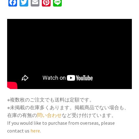
F
T
E
P
L
a
w
m
i
i
c
i
a
n
n
e
t
i
t
e
b
t
l
e
o
e
r
o
r
e
k
s
t
※複数枚のご注文でも送料は定額です。
※未掲載の在庫多くあります。掲載商品でない場合も、
在庫の有無の
問い合わせ
など受け付けています。
If you would like to purchase from overseas, please
contact us
here
.