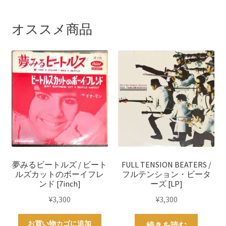
オススメ商品
夢みるビートルズ / ビート
FULL TENSION BEATERS /
ルズカットのボーイフレ
フルテンション・ビータ
ンド [7inch]
ーズ [LP]
¥
3,300
¥
3,300
お買い物カゴに追加
続きを読む