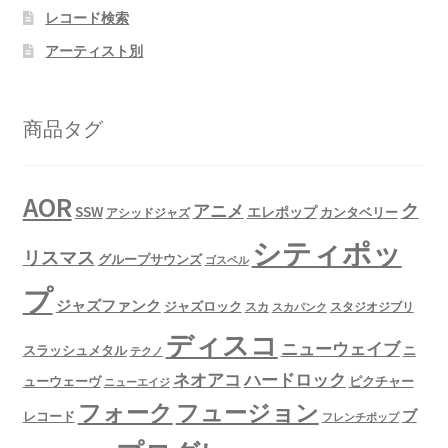
レコード検索
アーティスト別
商品タグ
AOR
ク
アニメ
SSW
エレポップ
カンタベリー
アシッドジャズ
シティポッ
リスマス
グループサウンズ
ゴスペル
プ
ジャズファンク
ジャズロック
スタジオジブリ
スカ
スカパンク
ディスコ
ニューウェイブ
スラッシュメタル
ニ
テクノ
ネオアコ
ハードロック
ューウェーヴ
ピクチャー
ニューエイジ
フュージョン
フォーク
ブ
レコード
フレンチポップ