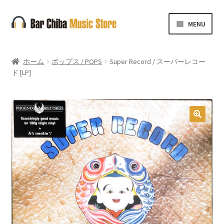
ナ
コ
MENU
ビ
ン
ゲ
テ
ー
ン
ホーム
ポップス / POPS
Super Record / スーパーレコー
シ
ツ
ド [LP]
ョ
へ
ン
ス
へ
キ
ス
ッ
🔍
キ
プ
ッ
プ