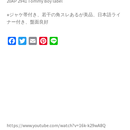
20AP 2941 Tommy Boy label
※ジャケ帯付き、若干の角スレあるが美品、日本語ライ
ナー付き、盤面良好
F
T
E
P
L
a
w
m
i
i
c
i
a
n
n
e
t
i
t
e
b
t
l
e
o
e
r
o
r
e
k
s
t
https://www.youtube.com/watch?v=16k-k29wA8Q