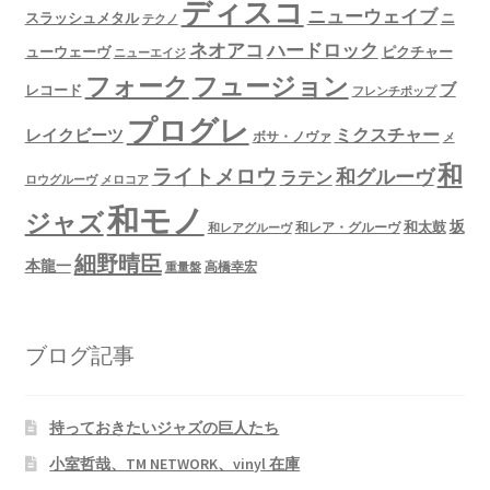
ディスコ
ニューウェイブ
スラッシュメタル
ニ
テクノ
ネオアコ
ハードロック
ューウェーヴ
ピクチャー
ニューエイジ
フュージョン
フォーク
ブ
レコード
フレンチポップ
プログレ
ミクスチャー
レイクビーツ
ボサ・ノヴァ
メ
和
ライトメロウ
和グルーヴ
ラテン
ロウグルーヴ
メロコア
和モノ
ジャズ
坂
和太鼓
和レア・グルーヴ
和レアグルーヴ
細野晴臣
本龍一
高橋幸宏
重量盤
ブログ記事
持っておきたいジャズの巨人たち
小室哲哉、TM NETWORK、vinyl 在庫