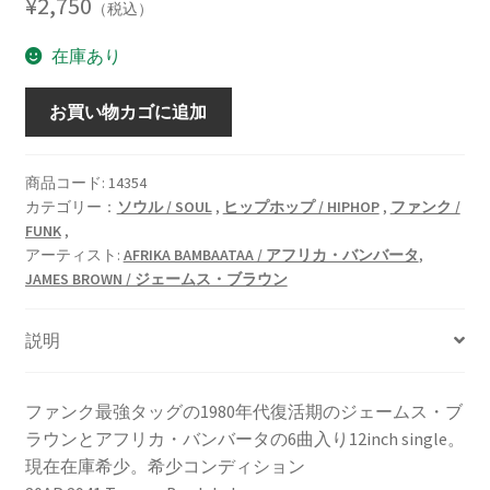
¥
2,750
（税込）
在庫あり
UNITY
お買い物カゴに追加
[12inch
vinyl]
個
商品コード:
14354
カテゴリー：
ソウル / SOUL
,
ヒップホップ / HIPHOP
,
ファンク /
FUNK
,
アーティスト:
AFRIKA BAMBAATAA / アフリカ・バンバータ
,
JAMES BROWN / ジェームス・ブラウン
説明
ファンク最強タッグの1980年代復活期のジェームス・ブ
ラウンとアフリカ・バンバータの6曲入り12inch single。
現在在庫希少。希少コンディション