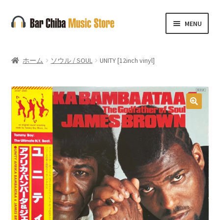
ナ
コ
MENU
ビ
ン
ゲ
テ
ー
ン
ホーム
ソウル / SOUL
UNITY [12inch vinyl]
シ
ツ
ョ
へ
ン
ス
へ
キ
🔍
ス
ッ
キ
プ
ッ
プ