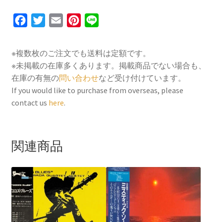
F
T
E
P
L
a
w
m
i
i
c
i
a
n
n
※複数枚のご注文でも送料は定額です。
e
t
i
t
e
※未掲載の在庫多くあります。掲載商品でない場合も、
b
t
l
e
在庫の有無の
問い合わせ
など受け付けています。
o
e
r
If you would like to purchase from overseas, please
contact us
here
.
o
r
e
k
s
t
関連商品