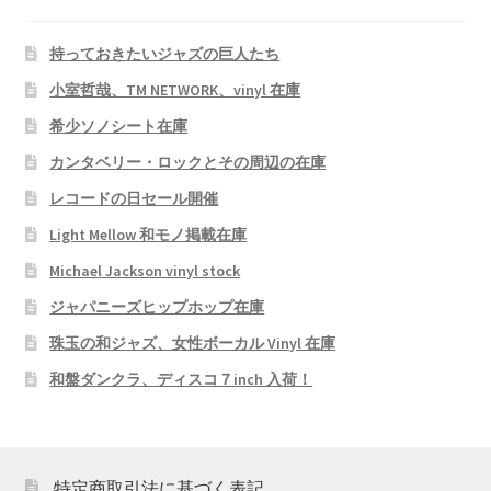
持っておきたいジャズの巨人たち
小室哲哉、TM NETWORK、vinyl 在庫
希少ソノシート在庫
カンタベリー・ロックとその周辺の在庫
レコードの日セール開催
Light Mellow 和モノ掲載在庫
Michael Jackson vinyl stock
ジャパニーズヒップホップ在庫
珠玉の和ジャズ、女性ボーカル Vinyl 在庫
和盤ダンクラ、ディスコ７inch 入荷！
特定商取引法に基づく表記