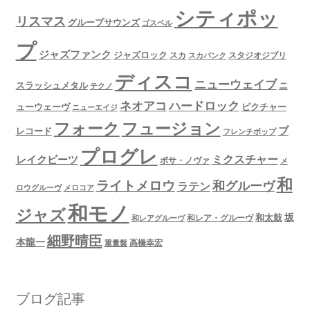
シティポッ
リスマス
グループサウンズ
ゴスペル
プ
ジャズファンク
ジャズロック
スタジオジブリ
スカ
スカパンク
ディスコ
ニューウェイブ
スラッシュメタル
ニ
テクノ
ネオアコ
ハードロック
ューウェーヴ
ピクチャー
ニューエイジ
フュージョン
フォーク
ブ
レコード
フレンチポップ
プログレ
ミクスチャー
レイクビーツ
ボサ・ノヴァ
メ
和
ライトメロウ
和グルーヴ
ラテン
ロウグルーヴ
メロコア
和モノ
ジャズ
坂
和太鼓
和レア・グルーヴ
和レアグルーヴ
細野晴臣
本龍一
高橋幸宏
重量盤
ブログ記事