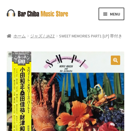
ナ
コ
MENU
ビ
ン
ゲ
テ
ー
ン
ホーム
ジャズ / JAZZ
SWEET MEMORIES PART1 [LP] 帯付き
シ
ツ
ョ
へ
ン
ス
へ
キ
🔍
ス
ッ
キ
プ
ッ
プ