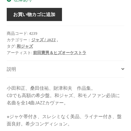
SWEET
お買い物カゴに追加
MEMORIES
PART1
[LP]
商品コード:
4239
カテゴリー：
ジャズ / JAZZ
,
帯
タグ:
和ジャズ
付
アーティスト:
前田憲男＆ヒズオーケストラ
き
個
説明
小田和正、桑田佳祐、財津和夫 作品集。
CDでも高額の希少盤。和ジャズ、和モノファン必須に
名曲を全14曲JAZZカヴァー。
※ジャケ帯付き、スレシミなく美品、ライナー付き、盤
面良好。希少コンディション。