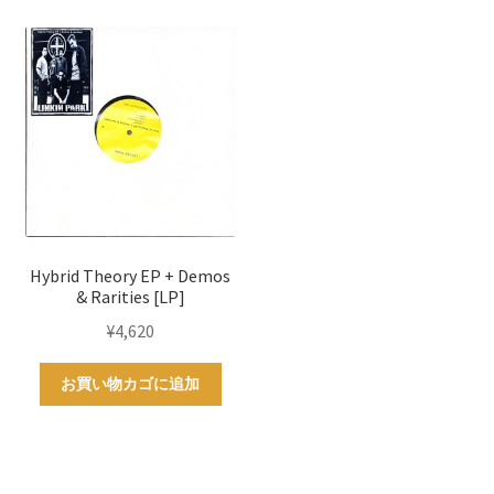
は
格
¥6,050
は
で
¥4,950
し
で
た。
す。
Hybrid Theory EP + Demos
& Rarities [LP]
¥
4,620
お買い物カゴに追加