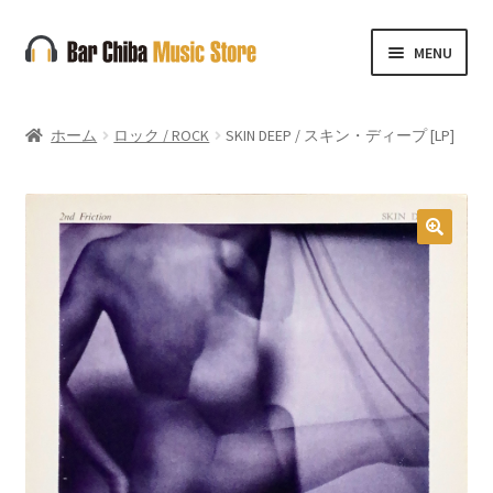
ナ
コ
MENU
ビ
ン
ゲ
テ
ー
ン
ホーム
ロック / ROCK
SKIN DEEP / スキン・ディープ [LP]
シ
ツ
ョ
へ
ン
ス
へ
キ
🔍
ス
ッ
キ
プ
ッ
プ