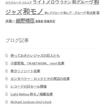
和
ライトメロウ
和グルーヴ
ラテン
ロウグルーヴ
メロコア
和モノ
ジャズ
坂
和太鼓
和レア・グルーヴ
和レアグルーヴ
細野晴臣
本龍一
高橋幸宏
重量盤
ブログ記事
持っておきたいジャズの巨人たち
小室哲哉、TM NETWORK、vinyl 在庫
希少ソノシート在庫
カンタベリー・ロックとその周辺の在庫
レコードの日セール開催
Light Mellow 和モノ掲載在庫
Michael Jackson vinyl stock