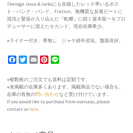
Teenage Jesus & Jarksにも在籍したレック率いるポス
ト・パンク・バンド、Friction。無機質な反復ビートに
混沌と緊張が入り込んだ『軋轢』に続く坂本龍一をプロ
デューサーに迎えたセカンド。現在在庫希少。
※ライナー付き、帯無し ジャケ経年劣化、盤面良好。
F
T
E
P
L
a
w
m
i
i
c
i
a
n
n
※複数枚のご注文でも送料は定額です。
e
t
i
t
e
※未掲載の在庫多くあります。掲載商品でない場合も、
b
t
l
e
在庫の有無の
問い合わせ
など受け付けています。
o
e
r
If you would like to purchase from overseas, please
contact us
here
.
o
r
e
k
s
t