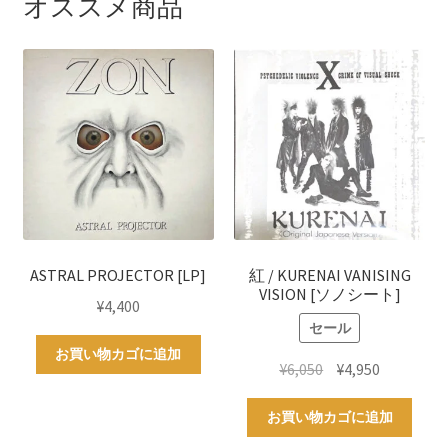
オススメ商品
ASTRAL PROJECTOR [LP]
紅 / KURENAI VANISING
VISION [ソノシート]
¥
4,400
セール
お買い物カゴに追加
元
現
¥
6,050
¥
4,950
の
在
価
の
お買い物カゴに追加
格
価