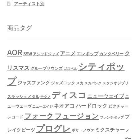
アーティスト別
商品タグ
AOR
ク
アニメ
SSW
エレポップ
カンタベリー
アシッドジャズ
シティポッ
リスマス
グループサウンズ
ゴスペル
プ
ジャズファンク
ジャズロック
スタジオジブリ
スカ
スカパンク
ディスコ
ニューウェイブ
スラッシュメタル
ニ
テクノ
ネオアコ
ハードロック
ューウェーヴ
ピクチャー
ニューエイジ
フュージョン
フォーク
ブ
レコード
フレンチポップ
プログレ
ミクスチャー
レイクビーツ
ボサ・ノヴァ
メ