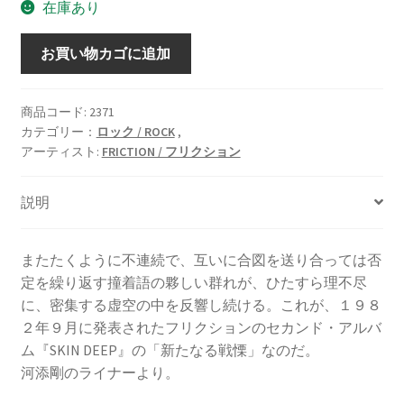
在庫あり
SKIN
お買い物カゴに追加
DEEP
/
ス
商品コード:
2371
カテゴリー：
ロック / ROCK
,
キ
アーティスト:
FRICTION / フリクション
ン・
デ
ィ
説明
ー
プ
またたくように不連続で、互いに合図を送り合っては否
[LP]
定を繰り返す撞着語の夥しい群れが、ひたすら理不尽
個
に、密集する虚空の中を反響し続ける。これが、１９８
２年９月に発表されたフリクションのセカンド・アルバ
ム『SKIN DEEP』の「新たなる戦慄」なのだ。
河添剛のライナーより。