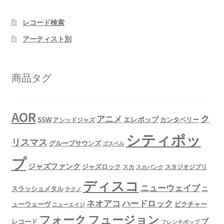
レコード検索
アーティスト別
商品タグ
AOR
ク
アニメ
SSW
エレポップ
カンタベリー
アシッドジャズ
シティポッ
リスマス
グループサウンズ
ゴスペル
プ
ジャズファンク
ジャズロック
スタジオジブリ
スカ
スカパンク
ディスコ
ニューウェイブ
スラッシュメタル
ニ
テクノ
ネオアコ
ハードロック
ューウェーヴ
ピクチャー
ニューエイジ
フュージョン
フォーク
ブ
レコード
フレンチポップ