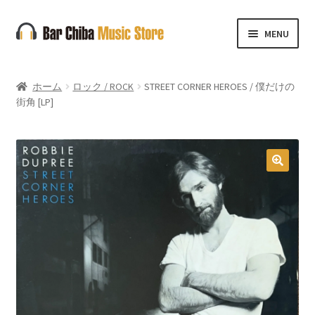
ナ
コ
MENU
ビ
ン
ゲ
テ
ー
ン
ホーム
ロック / ROCK
STREET CORNER HEROES / 僕だけの
シ
ツ
街角 [LP]
ョ
へ
ン
ス
へ
キ
ス
ッ
🔍
キ
プ
ッ
プ