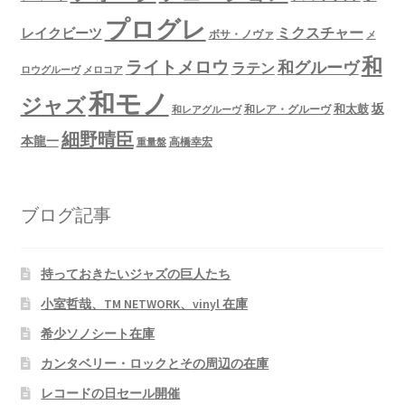
プログレ
ミクスチャー
レイクビーツ
ボサ・ノヴァ
メ
和
ライトメロウ
和グルーヴ
ラテン
ロウグルーヴ
メロコア
和モノ
ジャズ
坂
和太鼓
和レア・グルーヴ
和レアグルーヴ
細野晴臣
本龍一
高橋幸宏
重量盤
ブログ記事
持っておきたいジャズの巨人たち
小室哲哉、TM NETWORK、vinyl 在庫
希少ソノシート在庫
カンタベリー・ロックとその周辺の在庫
レコードの日セール開催