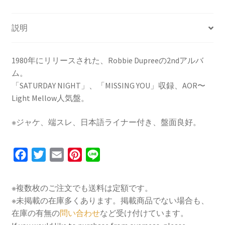
説明
1980年にリリースされた、Robbie Dupreeの2ndアルバ
ム。
「SATURDAY NIGHT」、「MISSING YOU」収録、AOR〜
Light Mellow人気盤。
※ジャケ、端スレ、日本語ライナー付き、盤面良好。
F
T
E
P
L
a
w
m
i
i
c
i
a
n
n
※複数枚のご注文でも送料は定額です。
e
t
i
t
e
※未掲載の在庫多くあります。掲載商品でない場合も、
b
t
l
e
在庫の有無の
問い合わせ
など受け付けています。