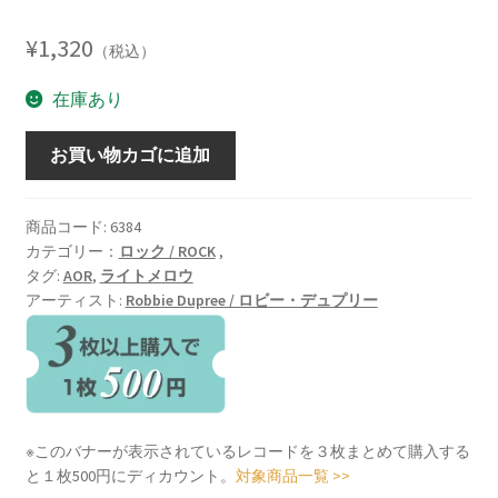
¥
1,320
（税込）
在庫あり
STREET
お買い物カゴに追加
CORNER
HEROES
/
商品コード:
6384
カテゴリー：
ロック / ROCK
,
僕
タグ:
AOR
,
ライトメロウ
だ
アーティスト:
Robbie Dupree / ロビー・デュプリー
け
の
街
角
[LP]
個
※このバナーが表示されているレコードを３枚まとめて購入する
と１枚500円にディカウント。
対象商品一覧 >>