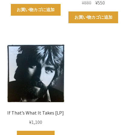
元
現
¥
880
¥
550
の
在
お買い物カゴに追加
価
の
お買い物カゴに追加
格
価
は
格
¥880
は
で
¥550
し
で
た。
す。
If That’s What It Takes [LP]
¥
1,100