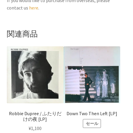
o
e
r
If you would like to purchase from overseas, please
contact us
here
.
o
r
e
k
s
t
関連商品
Robbie Dupree / ふたりだ
Down Two Then Left [LP]
けの夜 [LP]
セール
¥
1,100