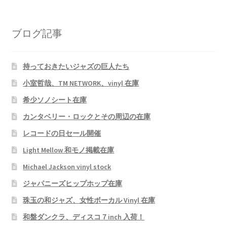
ブログ記事
持っておきたいジャズの巨人たち
小室哲哉、TM NETWORK、vinyl 在庫
希少ソノシート在庫
カンタベリー・ロックとその周辺の在庫
レコードの日セール開催
Light Mellow 和モノ掲載在庫
Michael Jackson vinyl stock
ジャパニーズヒップホップ在庫
珠玉の和ジャズ、女性ボーカル Vinyl 在庫
和盤ダンクラ、ディスコ７inch 入荷！