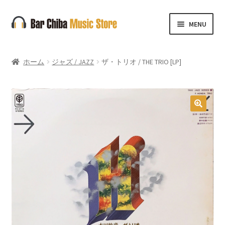
ナ
コ
MENU
ビ
ン
ゲ
テ
ー
ン
ホーム
ジャズ / JAZZ
ザ・トリオ / THE TRIO [LP]
シ
ツ
ョ
へ
ン
ス
へ
キ
🔍
ス
ッ
キ
プ
ッ
プ