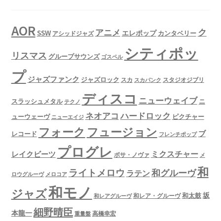
AOR
ク
アニメ
SSW
エレポップ
カンタベリー
アシッドジャズ
シティポッ
リスマス
グループサウンズ
ゴスペル
プ
ジャズファンク
ジャズロック
スタジオジブリ
スカ
スカパンク
ディスコ
ニューウェイブ
スラッシュメタル
ニ
テクノ
ネオアコ
ハードロック
ューウェーヴ
ピクチャー
ニューエイジ
フュージョン
フォーク
ブ
レコード
フレンチポップ
プログレ
ミクスチャー
レイクビーツ
ボサ・ノヴァ
メ
和
ライトメロウ
和グルーヴ
ラテン
ロウグルーヴ
メロコア
和モノ
ジャズ
坂
和太鼓
和レア・グルーヴ
和レアグルーヴ
細野晴臣
本龍一
高橋幸宏
重量盤