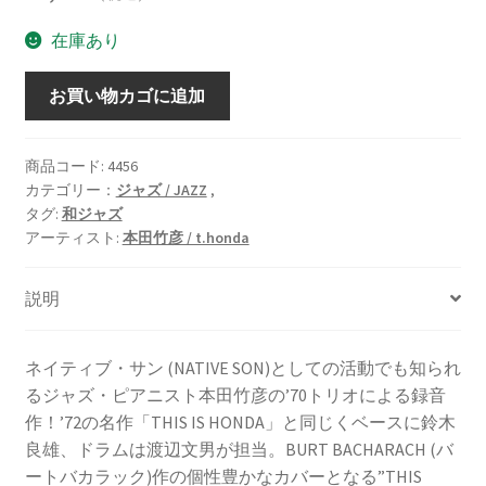
在庫あり
ザ・
お買い物カゴに追加
ト
リ
オ
商品コード:
4456
カテゴリー：
ジャズ / JAZZ
,
/
タグ:
和ジャズ
THE
アーティスト:
本田竹彦 / t.honda
TRIO
[LP]
説明
個
ネイティブ・サン (NATIVE SON)としての活動でも知られ
るジャズ・ピアニスト本田竹彦の’70トリオによる録音
作！’72の名作「THIS IS HONDA」と同じくベースに鈴木
良雄、ドラムは渡辺文男が担当。BURT BACHARACH (バ
ートバカラック)作の個性豊かなカバーとなる”THIS