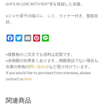
GUY’S IN LOVE WITH YOU”等を収録した名盤。
※ジャケ若干の端スレ、シミ、ライナー付き、盤面良
好。
F
T
E
P
L
a
w
m
i
i
c
i
a
n
n
※複数枚のご注文でも送料は定額です。
e
t
i
t
e
※未掲載の在庫多くあります。掲載商品でない場合も、
b
t
l
e
在庫の有無の
問い合わせ
など受け付けています。
o
e
r
If you would like to purchase from overseas, please
contact us
here
.
o
r
e
k
s
t
関連商品