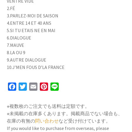
VENTRE VIDE
2.FÉ
3.PARLEZ-MOI DE SAISON
4.ENTRE 14 ET 40 ANS
5.SI TU ETAIS NE EN MAI
6.DIALOGUE
7.MAUVE
8.LA OU 9
9.AUTRE DIALOGUE
10.J’MEN FOUS D’LA FRANCE
F
T
E
P
L
a
w
m
i
i
c
i
a
n
n
※複数枚のご注文でも送料は定額です。
e
t
i
t
e
※未掲載の在庫多くあります。掲載商品でない場合も、
b
t
l
e
在庫の有無の
問い合わせ
など受け付けています。
o
e
r
If you would like to purchase from overseas, please