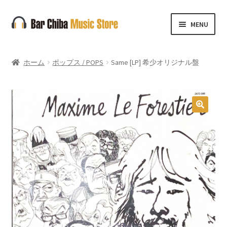
ナ
コ
MENU
ビ
ン
ゲ
テ
ー
ン
ホーム
ポップス / POPS
Same [LP] 希少オリジナル盤
シ
ツ
ョ
へ
ン
ス
へ
キ
🔍
ス
ッ
キ
プ
ッ
プ