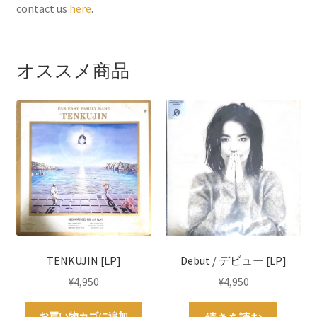
contact us
here
.
o
r
e
k
s
t
オススメ商品
TENKUJIN [LP]
Debut / デビュー [LP]
¥
4,950
¥
4,950
お買い物カゴに追加