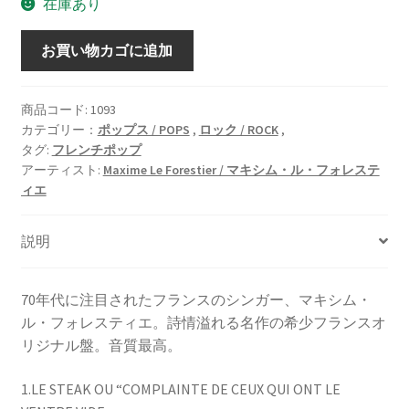
在庫あり
Same
お買い物カゴに追加
[LP]
希
少
商品コード:
1093
カテゴリー：
ポップス / POPS
,
ロック / ROCK
,
オ
タグ:
フレンチポップ
リ
アーティスト:
Maxime Le Forestier / マキシム・ル・フォレステ
ジ
ィエ
ナ
ル
説明
盤
個
70年代に注目されたフランスのシンガー、マキシム・
ル・フォレスティエ。詩情溢れる名作の希少フランスオ
リジナル盤。音質最高。
1.LE STEAK OU “COMPLAINTE DE CEUX QUI ONT LE