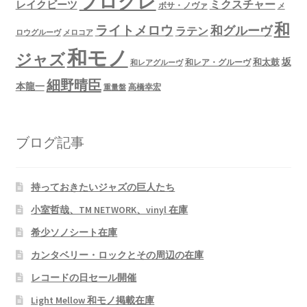
プログレ
ミクスチャー
レイクビーツ
ボサ・ノヴァ
メ
和
ライトメロウ
和グルーヴ
ラテン
ロウグルーヴ
メロコア
和モノ
ジャズ
坂
和太鼓
和レア・グルーヴ
和レアグルーヴ
細野晴臣
本龍一
高橋幸宏
重量盤
ブログ記事
持っておきたいジャズの巨人たち
小室哲哉、TM NETWORK、vinyl 在庫
希少ソノシート在庫
カンタベリー・ロックとその周辺の在庫
レコードの日セール開催
Light Mellow 和モノ掲載在庫