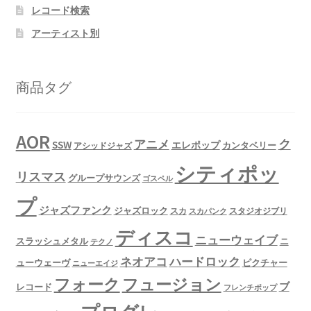
レコード検索
アーティスト別
商品タグ
AOR
ク
アニメ
SSW
エレポップ
カンタベリー
アシッドジャズ
シティポッ
リスマス
グループサウンズ
ゴスペル
プ
ジャズファンク
ジャズロック
スタジオジブリ
スカ
スカパンク
ディスコ
ニューウェイブ
スラッシュメタル
ニ
テクノ
ネオアコ
ハードロック
ューウェーヴ
ピクチャー
ニューエイジ
フュージョン
フォーク
ブ
レコード
フレンチポップ