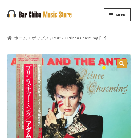
ナ
コ
MENU
ビ
ン
ゲ
テ
ー
ン
ホーム
ポップス / POPS
Prince Charmimg [LP]
シ
ツ
ョ
へ
ン
ス
へ
キ
🔍
ス
ッ
キ
プ
ッ
プ