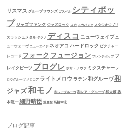
シティポッ
リスマス
グループサウンズ
ゴスペル
プ
ジャズファンク
ジャズロック
スタジオジブリ
スカ
スカパンク
ディスコ
ニューウェイブ
スラッシュメタル
ニ
テクノ
ネオアコ
ハードロック
ューウェーヴ
ピクチャー
ニューエイジ
フュージョン
フォーク
ブ
レコード
フレンチポップ
プログレ
ミクスチャー
レイクビーツ
ボサ・ノヴァ
メ
和
ライトメロウ
和グルーヴ
ラテン
ロウグルーヴ
メロコア
和モノ
ジャズ
坂
和太鼓
和レア・グルーヴ
和レアグルーヴ
細野晴臣
本龍一
高橋幸宏
重量盤
ブログ記事