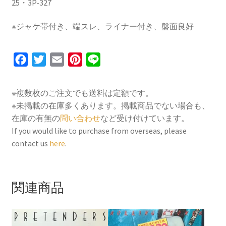
25・3P-327
※ジャケ帯付き、端スレ、ライナー付き、盤面良好
F
T
E
P
L
a
w
m
i
i
c
i
a
n
n
※複数枚のご注文でも送料は定額です。
e
t
i
t
e
※未掲載の在庫多くあります。掲載商品でない場合も、
b
t
l
e
在庫の有無の
問い合わせ
など受け付けています。
o
e
r
If you would like to purchase from overseas, please
contact us
here
.
o
r
e
k
s
t
関連商品