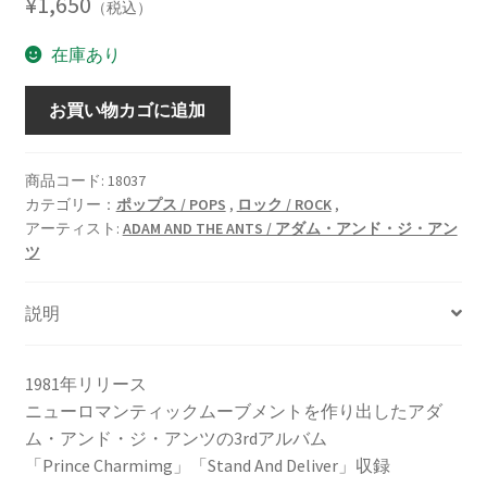
¥
1,650
（税込）
在庫あり
Prince
お買い物カゴに追加
Charmimg
[LP]
個
商品コード:
18037
カテゴリー：
ポップス / POPS
,
ロック / ROCK
,
アーティスト:
ADAM AND THE ANTS / アダム・アンド・ジ・アン
ツ
説明
1981年リリース
ニューロマンティックムーブメントを作り出したアダ
ム・アンド・ジ・アンツの3rdアルバム
「Prince Charmimg」「Stand And Deliver」収録