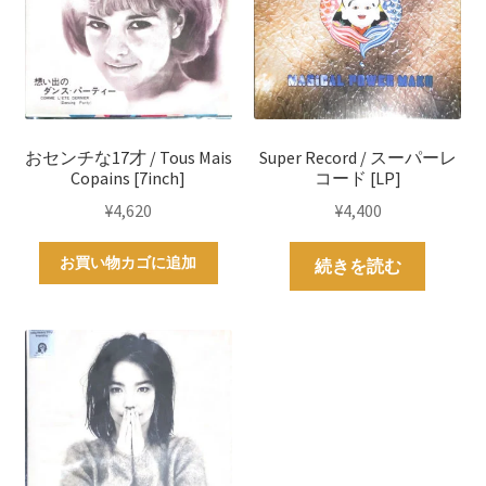
おセンチな17才 / Tous Mais
Super Record / スーパーレ
Copains [7inch]
コード [LP]
¥
4,620
¥
4,400
お買い物カゴに追加
続きを読む