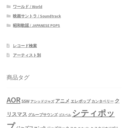
ワールド / World
映画サントラ / Soundtrack
昭和歌謡 / JAPANESE POPS
レコード検索
アーティスト別
商品タグ
AOR
ク
アニメ
SSW
エレポップ
カンタベリー
アシッドジャズ
シティポッ
リスマス
グループサウンズ
ゴスペル
プ
ジャズファンク