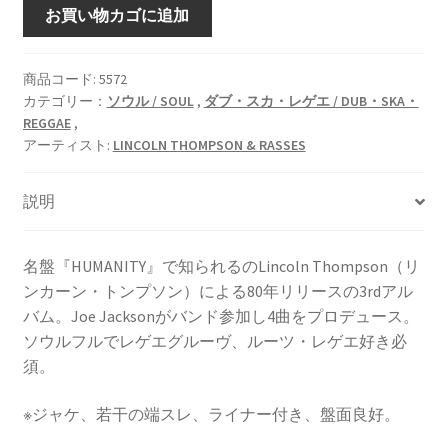
NATURAL
お買い物カゴに追加
WILD
[LP]
個
商品コード:
5572
カテゴリー：
ソウル / SOUL
,
ダブ・スカ・レゲエ / DUB・SKA・
REGGAE
,
アーティスト:
LINCOLN THOMPSON & RASSES
説明
名盤『HUMANITY』で知られるのLincoln Thompson（リ
ンカーン・トンプソン）による80年リリースの3rdアル
バム。Joe Jacksonがバンド参加し4曲をプロデュース。
ソウルフルでレゲエグルーヴ、ルーツ・レゲエ好き必
須。
※ジャケ、若干の端スレ、ライナー付き、盤面良好。