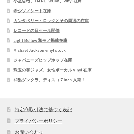
小室哲哉、TM NETWORK、vinyl 在庫
希少ソノシート在庫
カンタベリー・ロックとその周辺の在庫
レコードの日セール開催
Light Mellow 和モノ掲載在庫
Michael Jackson vinyl stock
ジャパニーズヒップホップ在庫
珠玉の和ジャズ、女性ボーカル Vinyl 在庫
和盤ダンクラ、ディスコ７inch 入荷！
特定商取引法に基づく表記
プライバシーポリシー
お問い合わせ