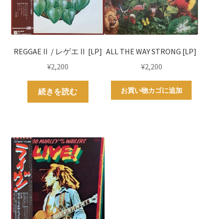
REGGAEⅡ / レゲエⅡ [LP]
ALL THE WAY STRONG [LP]
¥
2,200
¥
2,200
お買い物カゴに追加
続きを読む