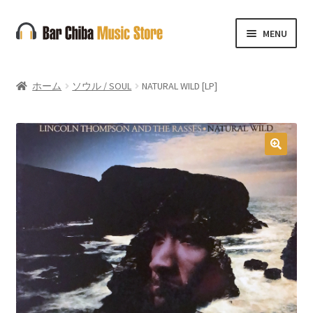
ナ
コ
MENU
ビ
ン
ゲ
テ
ー
ン
ホーム
ソウル / SOUL
NATURAL WILD [LP]
シ
ツ
ョ
へ
ン
ス
へ
キ
🔍
ス
ッ
キ
プ
ッ
プ