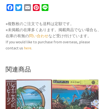
F
T
E
P
L
a
w
m
i
i
c
i
a
n
n
※複数枚のご注文でも送料は定額です。
e
t
i
t
e
※未掲載の在庫多くあります。掲載商品でない場合も、
b
t
l
e
在庫の有無の
問い合わせ
など受け付けています。
o
e
r
If you would like to purchase from overseas, please
contact us
here
.
o
r
e
k
s
t
関連商品