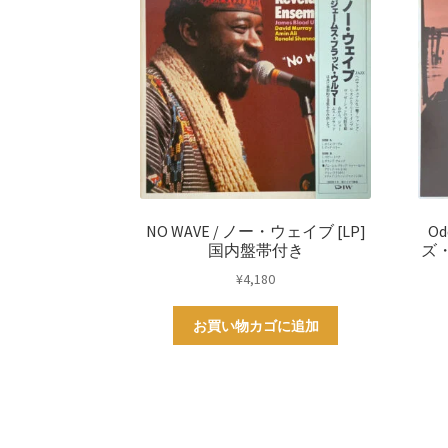
NO WAVE / ノー・ウェイブ [LP]
Od
国内盤帯付き
ズ
¥
4,180
お買い物カゴに追加