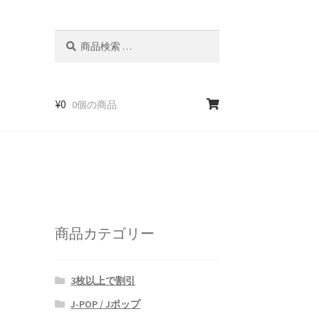
検
検
索
索
対
象:
¥
0
0個の商品
商品カテゴリー
3枚以上で割引
J-POP / Jポップ