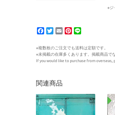
※
F
T
E
P
L
a
w
m
i
i
c
i
a
n
n
※複数枚のご注文でも送料は定額です。
e
t
i
t
e
※未掲載の在庫多くあります。掲載商品で
b
t
l
e
If you would like to purchase from overseas,
o
e
r
o
r
e
k
s
関連商品
t