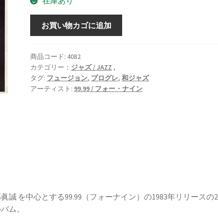
在庫あり
More
お買い物カゴに追加
Of
99.99
[LP]
商品コード:
4082
カテゴリー：
ジャズ / JAZZ
,
個
タグ:
フュージョン
,
プログレ
,
和ジャズ
アーティスト:
99.99 / フォー・ナイン
眞誠 を中心とする99.99（フォーナイン）の1983年リリースの2
ルバム。