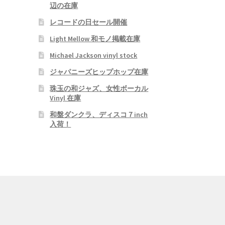
辺の在庫
レコードの日セール開催
Light Mellow 和モノ掲載在庫
Michael Jackson vinyl stock
ジャパニーズヒップホップ在庫
珠玉の和ジャズ、女性ボーカル
Vinyl 在庫
和盤ダンクラ、ディスコ７inch
入荷！