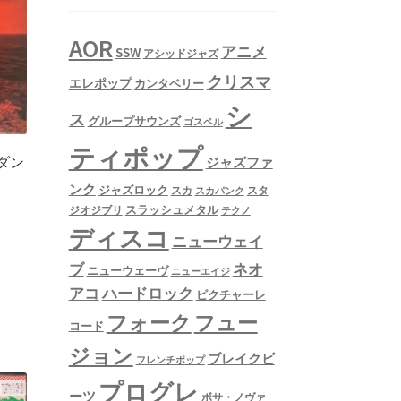
AOR
アニメ
SSW
アシッドジャズ
クリスマ
エレポップ
カンタベリー
シ
ス
グループサウンズ
ゴスペル
ティポップ
ダン
ジャズファ
ンク
ジャズロック
スタ
スカ
スカパンク
スラッシュメタル
ジオジブリ
テクノ
ディスコ
ニューウェイ
ネオ
ブ
ニューウェーヴ
ニューエイジ
アコ
ハードロック
ピクチャーレ
フュー
フォーク
コード
ジョン
ブレイクビ
フレンチポップ
プログレ
ーツ
ボサ・ノヴァ