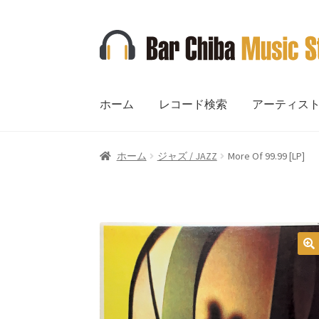
ナ
コ
ビ
ン
ゲ
テ
ー
ン
ホーム
レコード検索
アーティス
シ
ツ
ョ
へ
ン
ス
ホーム
ジャズ / JAZZ
More Of 99.99 [LP]
へ
キ
ス
ッ
キ
プ
ッ
プ
🔍