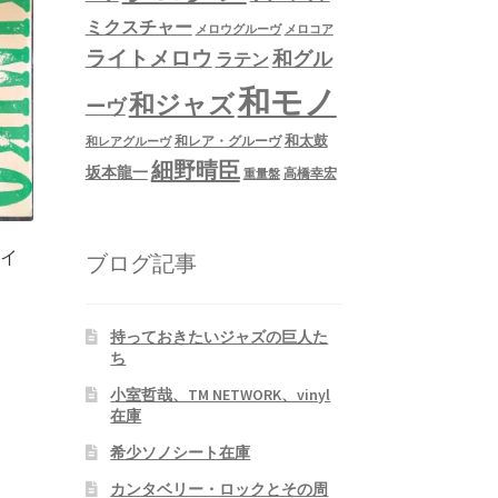
ミクスチャー
メロウグルーヴ
メロコア
ライトメロウ
和グル
ラテン
和モノ
和ジャズ
ーヴ
和太鼓
和レア・グルーヴ
和レアグルーヴ
細野晴臣
坂本龍一
高橋幸宏
重量盤
・イ
ブログ記事
持っておきたいジャズの巨人た
ち
小室哲哉、TM NETWORK、vinyl
在庫
希少ソノシート在庫
カンタベリー・ロックとその周