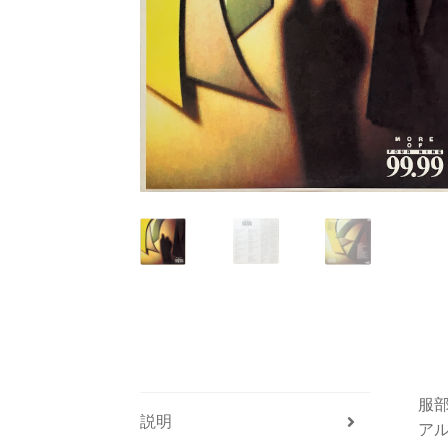
服部
説明
ア