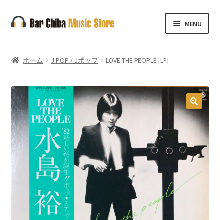
ナ
コ
MENU
ビ
ン
ゲ
テ
ー
ン
ホーム
J-POP / Jポップ
LOVE THE PEOPLE [LP]
シ
ツ
ョ
へ
ン
ス
へ
キ
🔍
ス
ッ
キ
プ
ッ
プ