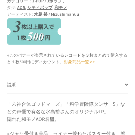
カテゴリー：
J-POP / Jポップ
,
個
タグ:
AOR
,
シティポップ
,
和モノ
アーティスト:
水島 裕 / Mizushima Yuu
※このバナーが表示されているレコードを３枚まとめて購入する
と１枚500円にディカウント。
対象商品一覧 >>
説明
「六神合体ゴッドマーズ」「科学冒険隊タンサー5」な
どの声優で有名な水島裕さんのオリジナルLP。
隠れた和モノAOR名盤。
※ジャケ帯付き美品、ライナー兼ねたポスター付き、盤