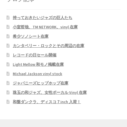
持っておきたいジャズの巨人たち
小室哲哉、TM NETWORK、vinyl 在庫
希少ソノシート在庫
カンタベリー・ロックとその周辺の在庫
レコードの日セール開催
Light Mellow 和モノ掲載在庫
Michael Jackson vinyl stock
ジャパニーズヒップホップ在庫
珠玉の和ジャズ、女性ボーカル Vinyl 在庫
和盤ダンクラ、ディスコ７inch 入荷！