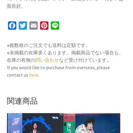
面良好。
F
T
E
P
L
a
w
m
i
i
c
i
a
n
n
※複数枚のご注文でも送料は定額です。
e
t
i
t
e
※未掲載の在庫多くあります。掲載商品でない場合も、
b
t
l
e
在庫の有無の
問い合わせ
など受け付けています。
o
e
r
If you would like to purchase from overseas, please
contact us
here
.
o
r
e
k
s
t
関連商品