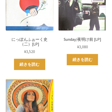
にっぽんふぉーく史
Sunday/夜明け前 [LP]
（二）[LP]
¥
3,080
¥
3,520
続きを読む
続きを読む