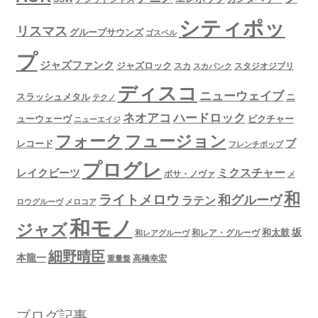
シティポッ
リスマス
グループサウンズ
ゴスペル
プ
ジャズファンク
ジャズロック
スタジオジブリ
スカ
スカパンク
ディスコ
ニューウェイブ
スラッシュメタル
ニ
テクノ
ネオアコ
ハードロック
ューウェーヴ
ピクチャー
ニューエイジ
フュージョン
フォーク
ブ
レコード
フレンチポップ
プログレ
ミクスチャー
レイクビーツ
ボサ・ノヴァ
メ
和
ライトメロウ
和グルーヴ
ラテン
ロウグルーヴ
メロコア
和モノ
ジャズ
坂
和太鼓
和レア・グルーヴ
和レアグルーヴ
細野晴臣
本龍一
高橋幸宏
重量盤
ブログ記事