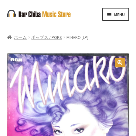
ナ
コ
MENU
ビ
ン
ゲ
テ
ー
ン
ホーム
ポップス / POPS
MINAKO [LP]
シ
ツ
ョ
へ
ン
ス
へ
キ
🔍
ス
ッ
キ
プ
ッ
プ