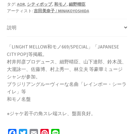
タグ:
AOR
,
シティポップ
,
和モノ
,
細野晴臣
アーティスト:
吉田美奈子 / MINAKOYOSHIDA
説明
「LINGHT MELLOW和モノ669/SPECIAL」「JAPANESE
CITY POP]等掲載。
村井邦彦プロデュース、細野晴臣、山下達郎、鈴木茂、
大瀧詠一、佐藤博、村上秀一、林立夫 等豪華ミュージ
シャンが参加。
ブラジリアングルーヴィーな名曲「レインボー・シーラ
イレ」等
和モノ名盤
※ジャケ若干の角スレ端スレ、盤面良好。
F
T
E
P
L