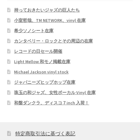
持っておきたいジャズの巨人たち
小室哲哉、TM NETWORK、vinyl 在庫
希少ソノシート在庫
カンタベリー・ロックとその周辺の在庫
レコードの日セール開催
Light Mellow 和モノ掲載在庫
Michael Jackson vinyl stock
ジャパニーズヒップホップ在庫
珠玉の和ジャズ、女性ボーカル Vinyl 在庫
和盤ダンクラ、ディスコ７inch 入荷！
特定商取引法に基づく表記