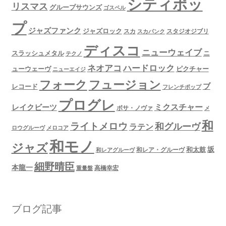
シティポッ
リスマス
グループサウンズ
ゴスペル
プ
ジャズファンク
ジャズロック
スタジオジブリ
スカ
スカパンク
ディスコ
ニューウェイブ
スラッシュメタル
ニ
テクノ
ネオアコ
ハードロック
ューウェーヴ
ピクチャー
ニューエイジ
フュージョン
フォーク
ブ
レコード
フレンチポップ
プログレ
ミクスチャー
レイクビーツ
ボサ・ノヴァ
メ
和
ライトメロウ
和グルーヴ
ラテン
ロウグルーヴ
メロコア
和モノ
ジャズ
坂
和太鼓
和レア・グルーヴ
和レアグルーヴ
細野晴臣
本龍一
高橋幸宏
重量盤
ブログ記事