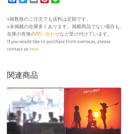
a
w
m
i
i
c
i
a
n
n
※複数枚のご注文でも送料は定額です。
e
t
i
t
e
※未掲載の在庫多くあります。掲載商品でない場合も、
b
t
l
e
在庫の有無の
問い合わせ
など受け付けています。
o
e
r
If you would like to purchase from overseas, please
contact us
here
.
o
r
e
k
s
t
関連商品