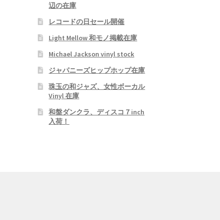
辺の在庫
レコードの日セール開催
Light Mellow 和モノ掲載在庫
Michael Jackson vinyl stock
ジャパニーズヒップホップ在庫
珠玉の和ジャズ、女性ボーカル
Vinyl 在庫
和盤ダンクラ、ディスコ７inch
入荷！