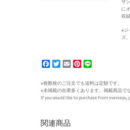
サン
にオ
収
※
ズ
F
T
E
P
L
a
w
m
i
i
c
i
a
n
n
※複数枚のご注文でも送料は定額です。
e
t
i
t
e
※未掲載の在庫多くあります。掲載商品で
b
t
l
e
If you would like to purchase from overseas,
o
e
r
o
r
e
k
s
関連商品
t