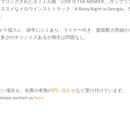
プリングされたタイトル曲「LOVE IS THE ANSWER」,サンプ
ー
ススメなメロウインストトラック「A Rainy Night in Georgia
[LP]
録。
個
ジャケ端スレ、経年にシミあり、ライナー付き、盤面数カ所細か
、多少のチリノイズあるが再生は問題なし。
ない場合も、在庫の有無の
問い合わせ
など受け付けています。
 please contact us
here
.