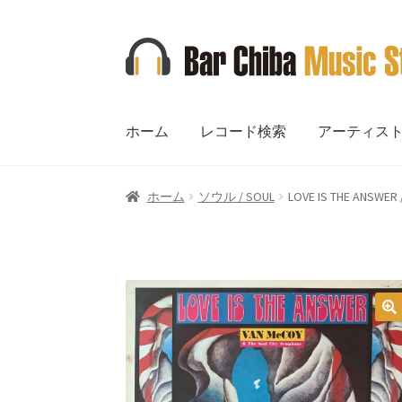
ナ
コ
ビ
ン
ゲ
テ
ー
ン
ホーム
レコード検索
アーティス
シ
ツ
ョ
へ
ン
ス
ホーム
ソウル / SOUL
LOVE IS THE AN
へ
キ
ス
ッ
キ
プ
ッ
プ
🔍