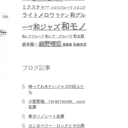
ミクスチャー
メロウグルーヴ
メロコア
ライトメロウ
和グル
ラテン
和モノ
和ジャズ
ーヴ
和太鼓
和レア・グルーヴ
和レアグルーヴ
細野晴臣
坂本龍一
高橋幸宏
重量盤
ブログ記事
持っておきたいジャズの巨人た
ち
小室哲哉、TM NETWORK、vinyl
在庫
希少ソノシート在庫
カンタベリー・ロックとその周