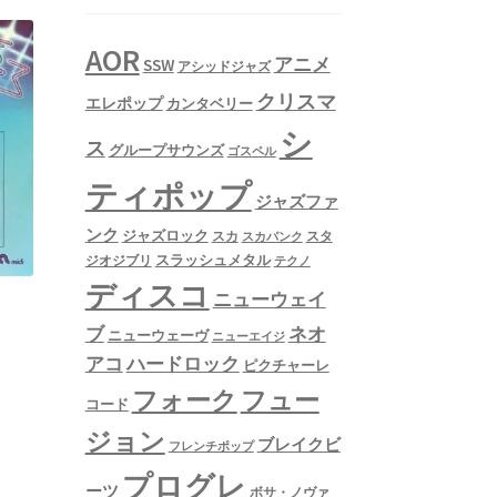
AOR
アニメ
SSW
アシッドジャズ
クリスマ
エレポップ
カンタベリー
シ
ス
グループサウンズ
ゴスペル
ティポップ
ジャズファ
ンク
ジャズロック
スタ
スカ
スカパンク
スラッシュメタル
ジオジブリ
テクノ
ディスコ
ニューウェイ
ネオ
ブ
ニューウェーヴ
ニューエイジ
アコ
ハードロック
ピクチャーレ
フュー
フォーク
コード
ジョン
ブレイクビ
フレンチポップ
プログレ
ーツ
ボサ・ノヴァ