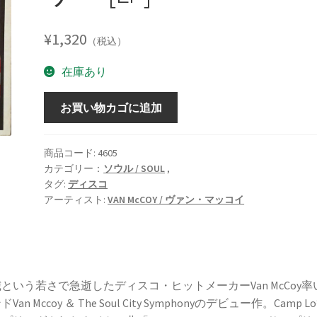
¥
1,320
（税込）
在庫あり
LOVE
お買い物カゴに追加
IS
THE
ANSWER
商品コード:
4605
カテゴリー：
ソウル / SOUL
,
/
タグ:
ディスコ
ラ
アーティスト:
VAN McCOY / ヴァン・マッコイ
ブ・
イ
ズ・
ジ・
ア
歳という若さで急逝したディスコ・ヒットメーカーVan McCoy率
ン
Van Mccoy ＆ The Soul City Symphonyのデビュー作。Camp L
サ