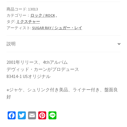
商品コード:
13013
カテゴリー：
ロック / ROCK
,
タグ:
ミクスチャー
アーティスト:
SUGAR RAY / シュガー・レイ
説明
2001年リリース、4thアルバム
デヴィッド・カーンがプロデュース
83414-1 USオリジナル
※ジャケ、シュリンク付き美品、ライナー付き、盤面良
好
F
T
E
P
L
a
w
m
i
i