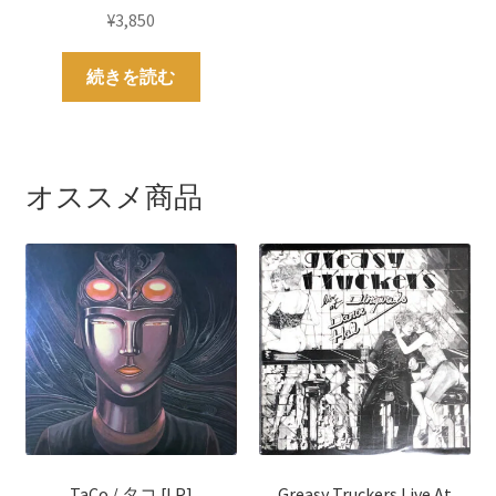
¥
3,850
続きを読む
オススメ商品
TaCo / タコ [LP]
Greasy Truckers Live At