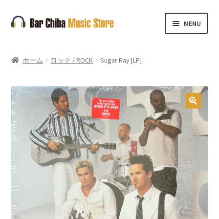
ナ
コ
MENU
ビ
ン
ゲ
テ
ー
ン
ホーム
ロック / ROCK
Sugar Ray [LP]
シ
ツ
ョ
へ
ン
ス
へ
キ
🔍
ス
ッ
キ
プ
ッ
プ