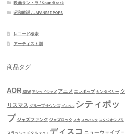
映画サントラ / Soundtrack
昭和歌謡 / JAPANESE POPS
レコード検索
アーティスト別
商品タグ
AOR
ク
アニメ
SSW
エレポップ
カンタベリー
アシッドジャズ
シティポッ
リスマス
グループサウンズ
ゴスペル
プ
ジャズファンク
ジャズロック
スタジオジブリ
スカ
スカパンク
ディスコ
ニューウェイブ
スラッシュメタル
ニ
テクノ