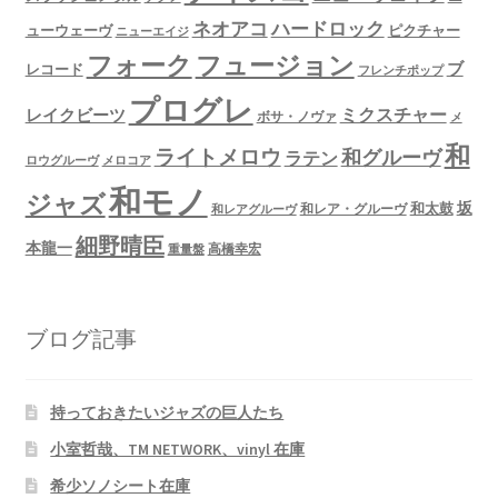
ネオアコ
ハードロック
ューウェーヴ
ピクチャー
ニューエイジ
フュージョン
フォーク
ブ
レコード
フレンチポップ
プログレ
ミクスチャー
レイクビーツ
ボサ・ノヴァ
メ
和
ライトメロウ
和グルーヴ
ラテン
ロウグルーヴ
メロコア
和モノ
ジャズ
坂
和太鼓
和レア・グルーヴ
和レアグルーヴ
細野晴臣
本龍一
高橋幸宏
重量盤
ブログ記事
持っておきたいジャズの巨人たち
小室哲哉、TM NETWORK、vinyl 在庫
希少ソノシート在庫