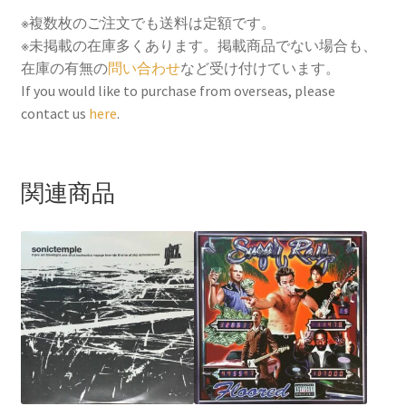
c
i
a
n
n
※複数枚のご注文でも送料は定額です。
e
t
i
t
e
※未掲載の在庫多くあります。掲載商品でない場合も、
b
t
l
e
在庫の有無の
問い合わせ
など受け付けています。
o
e
r
If you would like to purchase from overseas, please
contact us
here
.
o
r
e
k
s
t
関連商品