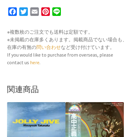
F
T
E
P
L
a
w
m
i
i
c
i
a
n
n
※複数枚のご注文でも送料は定額です。
e
t
i
t
e
※未掲載の在庫多くあります。掲載商品でない場合も、
b
t
l
e
在庫の有無の
問い合わせ
など受け付けています。
o
e
r
If you would like to purchase from overseas, please
contact us
here
.
o
r
e
k
s
t
関連商品