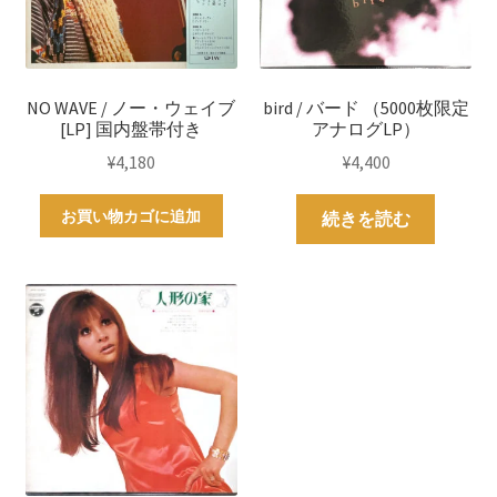
NO WAVE / ノー・ウェイブ
bird / バード （5000枚限定
[LP] 国内盤帯付き
アナログLP）
¥
4,180
¥
4,400
お買い物カゴに追加
続きを読む