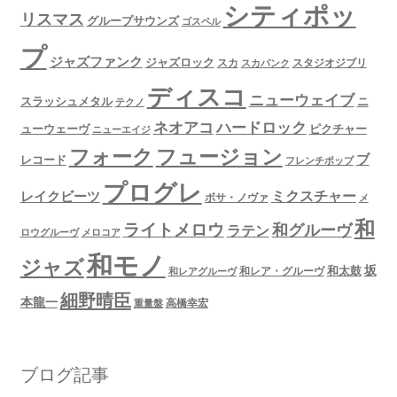
シティポッ
リスマス
グループサウンズ
ゴスペル
プ
ジャズファンク
ジャズロック
スタジオジブリ
スカ
スカパンク
ディスコ
ニューウェイブ
スラッシュメタル
ニ
テクノ
ネオアコ
ハードロック
ューウェーヴ
ピクチャー
ニューエイジ
フュージョン
フォーク
ブ
レコード
フレンチポップ
プログレ
ミクスチャー
レイクビーツ
ボサ・ノヴァ
メ
和
ライトメロウ
和グルーヴ
ラテン
ロウグルーヴ
メロコア
和モノ
ジャズ
坂
和太鼓
和レア・グルーヴ
和レアグルーヴ
細野晴臣
本龍一
高橋幸宏
重量盤
ブログ記事