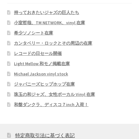
持っておきたいジャズの巨人たち
小室哲哉、TM NETWORK、vinyl 在庫
希少ソノシート在庫
カンタベリー・ロックとその周辺の在庫
レコードの日セール開催
Light Mellow 和モノ掲載在庫
Michael Jackson vinyl stock
ジャパニーズヒップホップ在庫
珠玉の和ジャズ、女性ボーカル Vinyl 在庫
和盤ダンクラ、ディスコ７inch 入荷！
特定商取引法に基づく表記