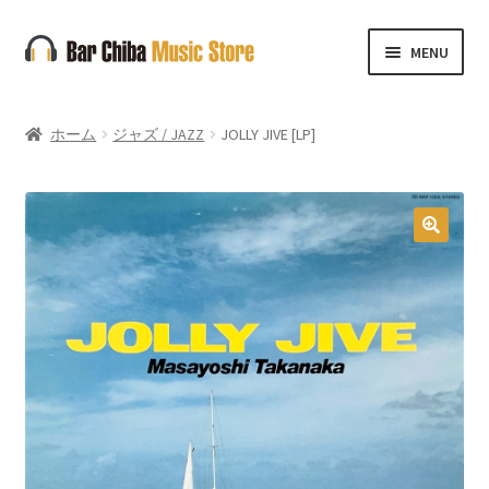
ナ
コ
MENU
ビ
ン
ゲ
テ
ー
ン
ホーム
ジャズ / JAZZ
JOLLY JIVE [LP]
シ
ツ
ョ
へ
ン
ス
へ
キ
🔍
ス
ッ
キ
プ
ッ
プ