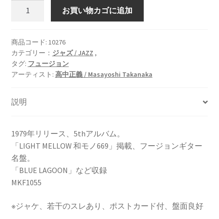
JOLLY
お買い物カゴに追加
JIVE
[LP]
個
商品コード:
10276
カテゴリー：
ジャズ / JAZZ
,
タグ:
フュージョン
アーティスト:
高中正義 / Masayoshi Takanaka
説明
1979年リリース、5thアルバム。
「LIGHT MELLOW 和モノ669」掲載、フージョンギター
名盤。
「BLUE LAGOON」など収録
MKF1055
※ジャケ、若干のスレあり、ポストカード付、盤面良好