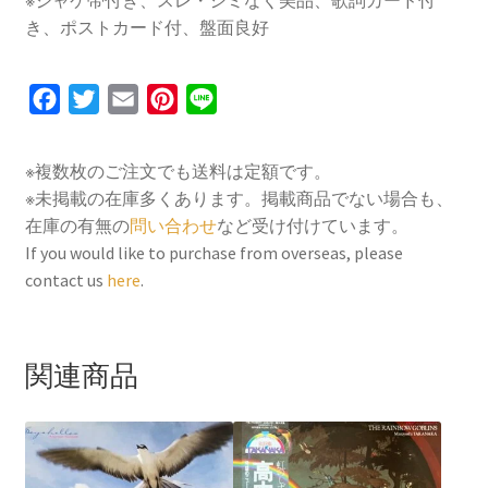
※ジャケ帯付き、スレ・シミなく美品、歌詞カード付
き、ポストカード付、盤面良好
F
T
E
P
L
a
w
m
i
i
c
i
a
n
n
※複数枚のご注文でも送料は定額です。
e
t
i
t
e
※未掲載の在庫多くあります。掲載商品でない場合も、
b
t
l
e
在庫の有無の
問い合わせ
など受け付けています。
o
e
r
If you would like to purchase from overseas, please
contact us
here
.
o
r
e
k
s
t
関連商品