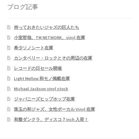
ブログ記事
持っておきたいジャズの巨人たち
小室哲哉、TM NETWORK、vinyl 在庫
希少ソノシート在庫
カンタベリー・ロックとその周辺の在庫
レコードの日セール開催
Light Mellow 和モノ掲載在庫
Michael Jackson vinyl stock
ジャパニーズヒップホップ在庫
珠玉の和ジャズ、女性ボーカル Vinyl 在庫
和盤ダンクラ、ディスコ７inch 入荷！