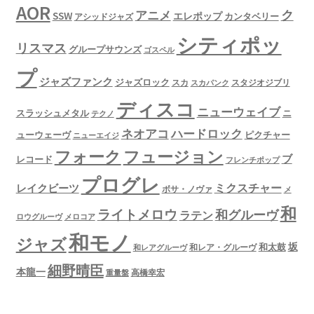
AOR
ク
アニメ
SSW
エレポップ
カンタベリー
アシッドジャズ
シティポッ
リスマス
グループサウンズ
ゴスペル
プ
ジャズファンク
ジャズロック
スタジオジブリ
スカ
スカパンク
ディスコ
ニューウェイブ
スラッシュメタル
ニ
テクノ
ネオアコ
ハードロック
ューウェーヴ
ピクチャー
ニューエイジ
フュージョン
フォーク
ブ
レコード
フレンチポップ
プログレ
ミクスチャー
レイクビーツ
ボサ・ノヴァ
メ
和
ライトメロウ
和グルーヴ
ラテン
ロウグルーヴ
メロコア
和モノ
ジャズ
坂
和太鼓
和レア・グルーヴ
和レアグルーヴ
細野晴臣
本龍一
高橋幸宏
重量盤