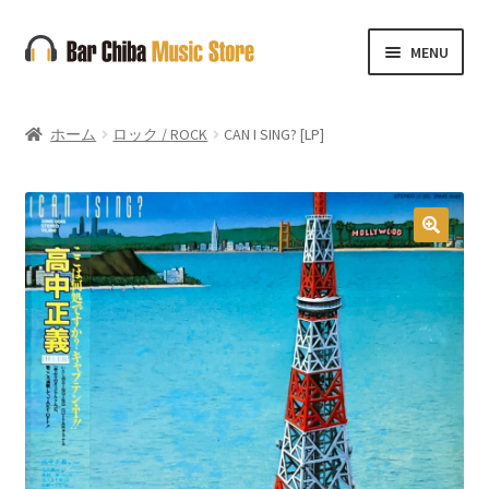
ナ
コ
MENU
ビ
ン
ゲ
テ
ー
ン
ホーム
ロック / ROCK
CAN I SING? [LP]
シ
ツ
ョ
へ
ン
ス
へ
キ
🔍
ス
ッ
キ
プ
ッ
プ