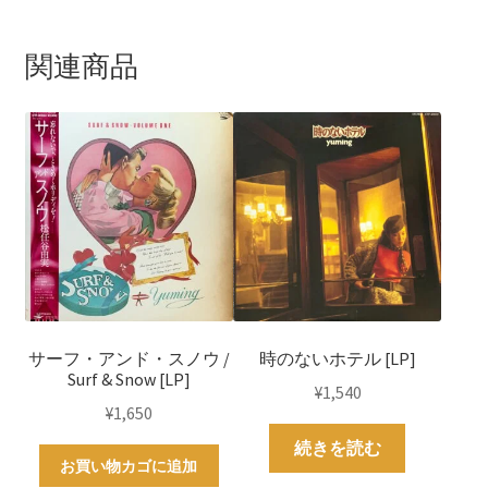
k
s
t
関連商品
サーフ・アンド・スノウ /
時のないホテル [LP]
Surf & Snow [LP]
¥
1,540
¥
1,650
続きを読む
お買い物カゴに追加