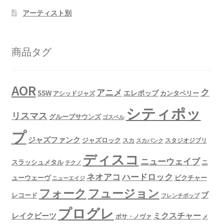
アーティスト別
商品タグ
AOR
ク
アニメ
SSW
エレポップ
カンタベリー
アシッドジャズ
シティポッ
リスマス
グループサウンズ
ゴスペル
プ
ジャズファンク
ジャズロック
スタジオジブリ
スカ
スカパンク
ディスコ
ニューウェイブ
スラッシュメタル
ニ
テクノ
ネオアコ
ハードロック
ューウェーヴ
ピクチャー
ニューエイジ
フュージョン
フォーク
ブ
レコード
フレンチポップ
プログレ
ミクスチャー
レイクビーツ
ボサ・ノヴァ
メ