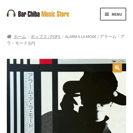
ナ
コ
MENU
ビ
ン
ゲ
テ
ー
ン
ホーム
ポップス / POPS
ALARM A LA MODE / アラーム・ア
シ
ツ
ラ・モード [LP]
ョ
へ
ン
ス
へ
キ
ス
ッ
🔍
キ
プ
ッ
プ