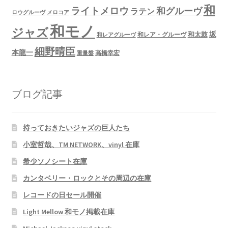
和
ライトメロウ
和グルーヴ
ラテン
ロウグルーヴ
メロコア
和モノ
ジャズ
坂
和太鼓
和レア・グルーヴ
和レアグルーヴ
細野晴臣
本龍一
高橋幸宏
重量盤
ブログ記事
持っておきたいジャズの巨人たち
小室哲哉、TM NETWORK、vinyl 在庫
希少ソノシート在庫
カンタベリー・ロックとその周辺の在庫
レコードの日セール開催
Light Mellow 和モノ掲載在庫