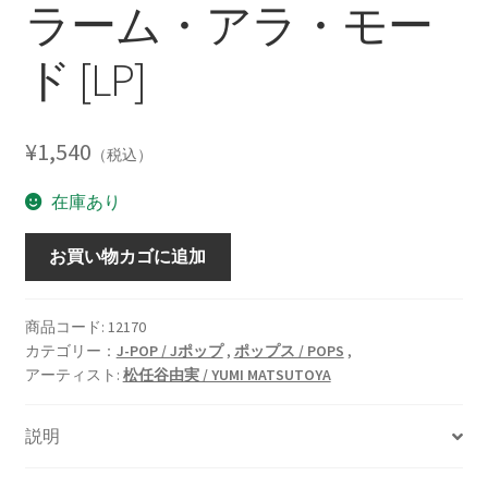
ラーム・アラ・モー
ド [LP]
¥
1,540
（税込）
在庫あり
ALARM
お買い物カゴに追加
A
LA
MODE
商品コード:
12170
カテゴリー：
J-POP / Jポップ
,
ポップス / POPS
,
/
アーティスト:
松任谷由実 / YUMI MATSUTOYA
ア
ラ
ー
説明
ム・