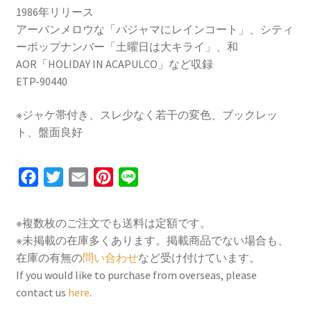
ア
1986年リリース
ラ・
アーバンメロウな「パジャマにレインコート」、シティ
モ
ーポップナンバー「土曜日は大キライ」、和
ー
AOR「HOLIDAY IN ACAPULCO」など収録
ド
ETP-90440
[LP]
個
※ジャケ帯付き、スレ少なく若干の変色、ブックレッ
ト、盤面良好
F
T
E
P
L
a
w
m
i
i
c
i
a
n
n
※複数枚のご注文でも送料は定額です。
e
t
i
t
e
※未掲載の在庫多くあります。掲載商品でない場合も、
b
t
l
e
在庫の有無の
問い合わせ
など受け付けています。
o
e
r
If you would like to purchase from overseas, please
contact us
here
.
o
r
e