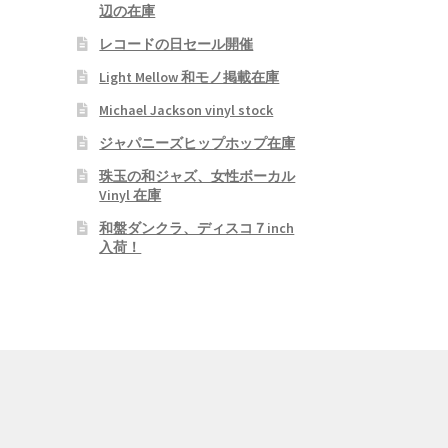
辺の在庫
レコードの日セール開催
Light Mellow 和モノ掲載在庫
Michael Jackson vinyl stock
ジャパニーズヒップホップ在庫
珠玉の和ジャズ、女性ボーカル
Vinyl 在庫
和盤ダンクラ、ディスコ７inch
入荷！