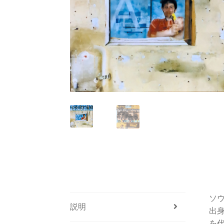
ソ
説明
出身
を