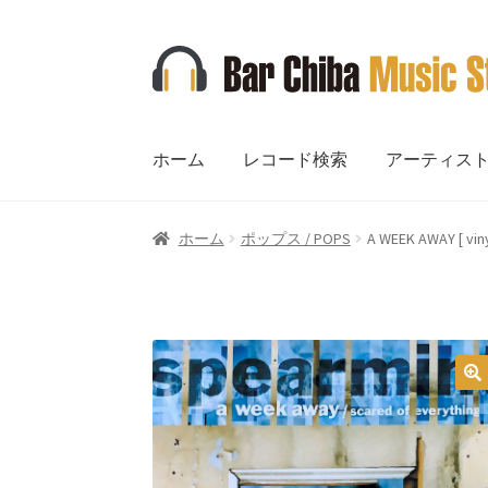
ナ
コ
ビ
ン
ゲ
テ
ー
ン
ホーム
レコード検索
アーティス
シ
ツ
ョ
へ
ン
ス
ホーム
ポップス / POPS
A WEEK AWAY [ viny
へ
キ
ス
ッ
キ
プ
ッ
プ
🔍