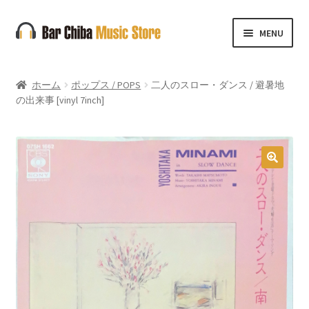
ナ
コ
MENU
ビ
ン
ゲ
テ
ー
ン
ホーム
ポップス / POPS
二人のスロー・ダンス / 避暑地
シ
ツ
の出来事 [vinyl 7inch]
ョ
へ
ン
ス
へ
キ
ス
ッ
🔍
キ
プ
ッ
プ