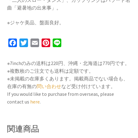
「二人のスロー・ダンス」、カップリングはバラード名
出
曲「避暑地の出来事」。
来
事
※ジャケ美品、盤面良好。
[vinyl
7inch]
個
F
T
E
P
L
a
w
m
i
i
c
i
a
n
n
※7inchのみの送料は220円、沖縄・北海道は770円です。
e
t
i
t
e
※複数枚のご注文でも送料は定額です。
b
t
l
e
※未掲載の在庫多くあります。掲載商品でない場合も、
o
e
r
在庫の有無の
問い合わせ
など受け付けています。
If you would like to purchase from overseas, please
o
r
e
contact us
here
.
k
s
t
関連商品