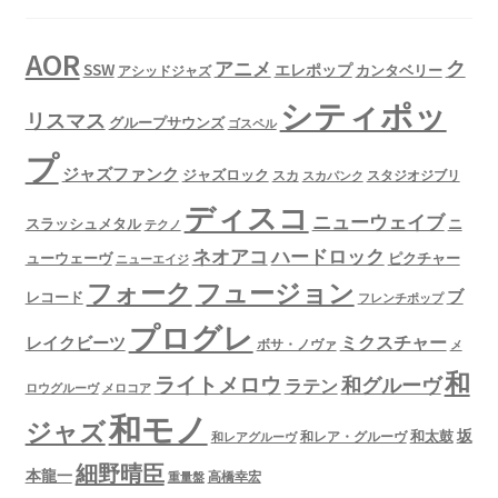
AOR
ク
アニメ
SSW
エレポップ
カンタベリー
アシッドジャズ
シティポッ
リスマス
グループサウンズ
ゴスペル
プ
ジャズファンク
ジャズロック
スタジオジブリ
スカ
スカパンク
ディスコ
ニューウェイブ
スラッシュメタル
ニ
テクノ
ネオアコ
ハードロック
ューウェーヴ
ピクチャー
ニューエイジ
フュージョン
フォーク
ブ
レコード
フレンチポップ
プログレ
ミクスチャー
レイクビーツ
ボサ・ノヴァ
メ
和
ライトメロウ
和グルーヴ
ラテン
ロウグルーヴ
メロコア
和モノ
ジャズ
坂
和太鼓
和レア・グルーヴ
和レアグルーヴ
細野晴臣
本龍一
高橋幸宏
重量盤