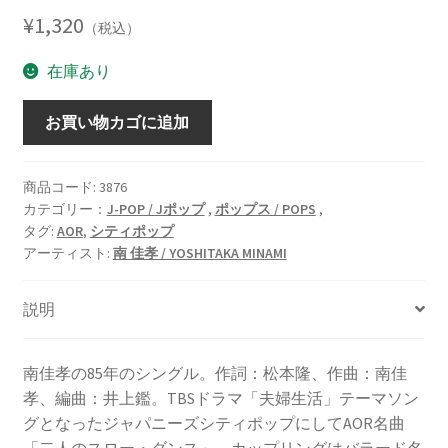
¥
1,320
（税込）
在庫あり
二
お買い物カゴに追加
人
の
ス
商品コード:
3876
カテゴリー：
J-POP / Jポップ
,
ポップス / POPS
,
ロ
タグ:
AOR
,
シティポップ
ー・
アーティスト:
南 佳孝 / YOSHITAKA MINAMI
ダ
ン
説明
ス
/
避
南佳孝の85年のシングル。作詞：松本隆、作曲：南佳
暑
孝、編曲：井上鑑。TBSドラマ「夫婦生活」テーマソン
地
グとなったジャパニーズシティポップにしてAOR名曲
の