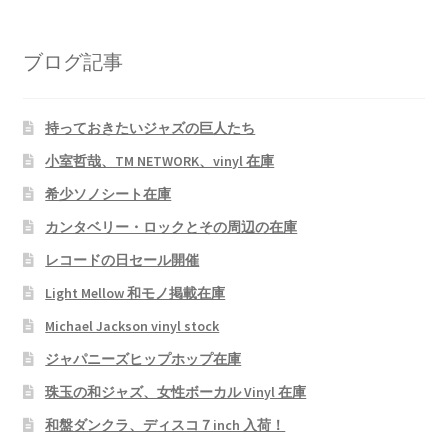
ブログ記事
持っておきたいジャズの巨人たち
小室哲哉、TM NETWORK、vinyl 在庫
希少ソノシート在庫
カンタベリー・ロックとその周辺の在庫
レコードの日セール開催
Light Mellow 和モノ掲載在庫
Michael Jackson vinyl stock
ジャパニーズヒップホップ在庫
珠玉の和ジャズ、女性ボーカル Vinyl 在庫
和盤ダンクラ、ディスコ７inch 入荷！