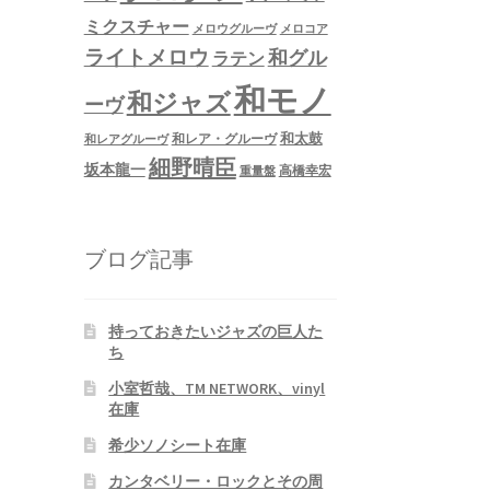
ミクスチャー
メロウグルーヴ
メロコア
ライトメロウ
和グル
ラテン
和モノ
和ジャズ
ーヴ
和太鼓
和レア・グルーヴ
和レアグルーヴ
細野晴臣
坂本龍一
高橋幸宏
重量盤
ブログ記事
持っておきたいジャズの巨人た
ち
小室哲哉、TM NETWORK、vinyl
在庫
希少ソノシート在庫
カンタベリー・ロックとその周