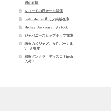
辺の在庫
レコードの日セール開催
Light Mellow 和モノ掲載在庫
Michael Jackson vinyl stock
ジャパニーズヒップホップ在庫
珠玉の和ジャズ、女性ボーカル
Vinyl 在庫
和盤ダンクラ、ディスコ７inch
入荷！