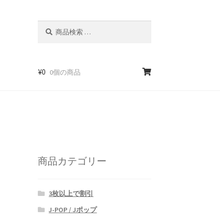
検
検
索
索
対
象:
¥
0
0個の商品
商品カテゴリー
3枚以上で割引
J-POP / Jポップ