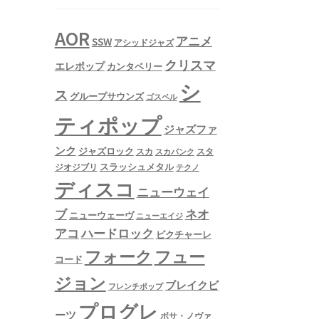
AOR
アニメ
SSW
アシッドジャズ
クリスマ
エレポップ
カンタベリー
シ
ス
グループサウンズ
ゴスペル
ティポップ
ジャズファ
ンク
ジャズロック
スタ
スカ
スカパンク
スラッシュメタル
ジオジブリ
テクノ
ディスコ
ニューウェイ
ネオ
ブ
ニューウェーヴ
ニューエイジ
アコ
ハードロック
ピクチャーレ
フュー
フォーク
コード
ジョン
ブレイクビ
フレンチポップ
プログレ
ーツ
ボサ・ノヴァ