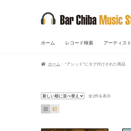
ナ
コ
ビ
ン
ゲ
テ
ー
ン
ホーム
レコード検索
アーティス
シ
ツ
ョ
へ
ン
ス
ホーム
“アシッド”にタグ付けされた商品
へ
キ
ス
ッ
キ
プ
ッ
新
プ
全2件を表示
し
い
順