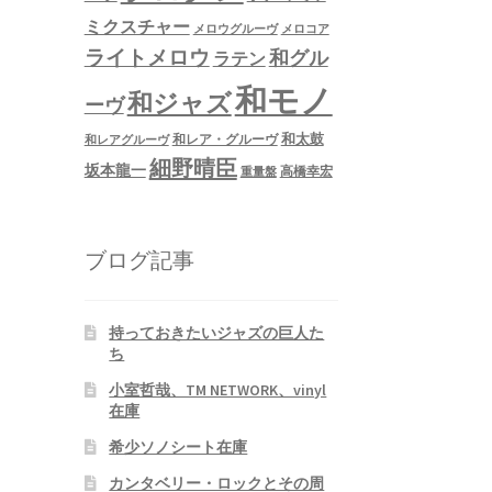
ミクスチャー
メロウグルーヴ
メロコア
ライトメロウ
和グル
ラテン
和モノ
和ジャズ
ーヴ
和太鼓
和レア・グルーヴ
和レアグルーヴ
細野晴臣
坂本龍一
高橋幸宏
重量盤
ブログ記事
持っておきたいジャズの巨人た
ち
小室哲哉、TM NETWORK、vinyl
在庫
希少ソノシート在庫
カンタベリー・ロックとその周