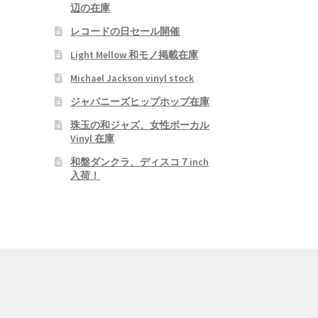
辺の在庫
レコードの日セール開催
Light Mellow 和モノ掲載在庫
Michael Jackson vinyl stock
ジャパニーズヒップホップ在庫
珠玉の和ジャズ、女性ボーカル
Vinyl 在庫
和盤ダンクラ、ディスコ７inch
入荷！