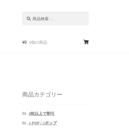
検
検
索
索
対
象:
¥
0
0個の商品
商品カテゴリー
3枚以上で割引
J-POP / Jポップ