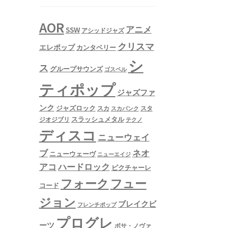
AOR
アニメ
SSW
アシッドジャズ
クリスマ
エレポップ
カンタベリー
シ
ス
グループサウンズ
ゴスペル
ティポップ
ジャズファ
ンク
ジャズロック
スタ
スカ
スカパンク
スラッシュメタル
ジオジブリ
テクノ
ディスコ
ニューウェイ
ネオ
ブ
ニューウェーヴ
ニューエイジ
アコ
ハードロック
ピクチャーレ
フュー
フォーク
コード
ジョン
ブレイクビ
フレンチポップ
プログレ
ーツ
ボサ・ノヴァ