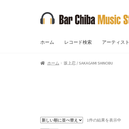
ナ
コ
ビ
ン
ゲ
テ
ー
ン
ホーム
レコード検索
アーティス
シ
ツ
ョ
へ
ン
ス
ホーム
坂上忍 / SAKAGAMI SHINOBU
へ
キ
ス
ッ
キ
プ
ッ
プ
1件の結果を表示中