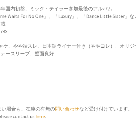
74年国内初盤、ミック・テイラー参加最後のアルバム
me Waits For No One」、「Luxury」、「Dance Little Sister」
満載
474S
ジャケ、やや端スレ、日本語ライナー付き（ややヨレ）、オリジ
ンナースリーブ、盤面良好
ない場合も、在庫の有無の
問い合わせ
など受け付けています。
 please contact us
here
.