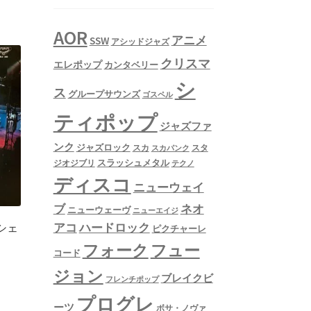
AOR
アニメ
SSW
アシッドジャズ
クリスマ
エレポップ
カンタベリー
シ
ス
グループサウンズ
ゴスペル
ティポップ
ジャズファ
ンク
ジャズロック
スタ
スカ
スカパンク
スラッシュメタル
ジオジブリ
テクノ
ディスコ
ニューウェイ
ネオ
ブ
ニューウェーヴ
ニューエイジ
アコ
ハードロック
・シェ
ピクチャーレ
フュー
フォーク
コード
ジョン
ブレイクビ
フレンチポップ
プログレ
ーツ
ボサ・ノヴァ