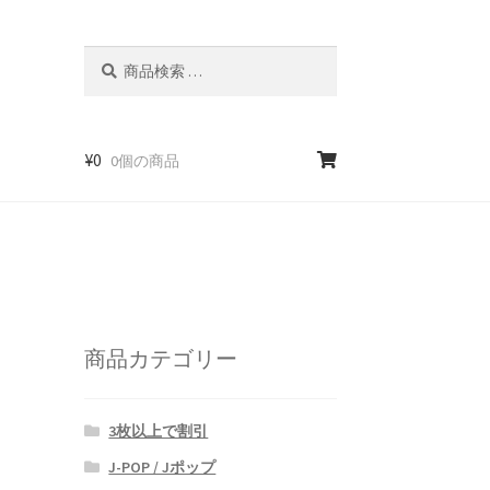
検
検
索
索
対
象:
¥
0
0個の商品
]
商品カテゴリー
3枚以上で割引
J-POP / Jポップ