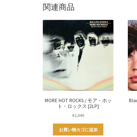
k
s
関連商品
t
MORE HOT ROCKS / モア・ホッ
Bl
ト・ロックス [2LP]
¥
2,640
お買い物カゴに追加