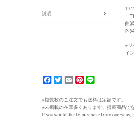
19
説明
「Ti
曲
P-8
※
イ
F
T
E
P
L
a
w
m
i
i
c
i
a
n
n
※複数枚のご注文でも送料は定額です。
e
t
i
t
e
※未掲載の在庫多くあります。掲載商品で
b
t
l
e
If you would like to purchase from overseas,
o
e
r
o
r
e