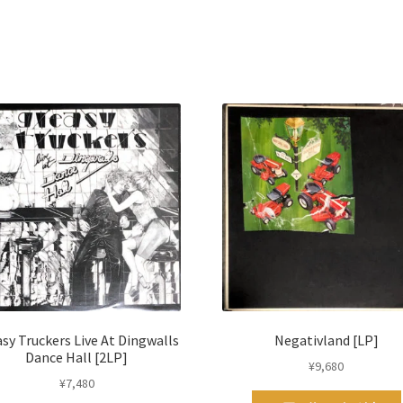
sy Truckers Live At Dingwalls
Negativland [LP]
Dance Hall [2LP]
¥
9,680
¥
7,480