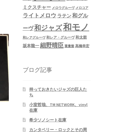
ミクスチャー
メロウグルーヴ
メロコア
ライトメロウ
和グル
ラテン
和モノ
和ジャズ
ーヴ
和太鼓
和レア・グルーヴ
和レアグルーヴ
細野晴臣
坂本龍一
高橋幸宏
重量盤
ブログ記事
持っておきたいジャズの巨人た
ち
小室哲哉、TM NETWORK、vinyl
在庫
希少ソノシート在庫
カンタベリー・ロックとその周