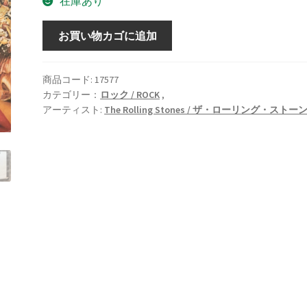
在庫あり
It's
お買い物カゴに追加
Only
Rock
'N
商品コード:
17577
カテゴリー：
ロック / ROCK
,
Roll
アーティスト:
The Rolling Stones / ザ・ローリング・ストー
[LP]
個