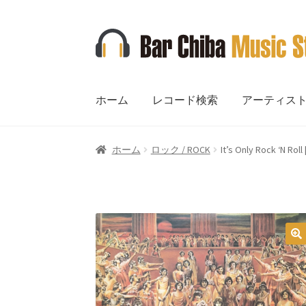
ナ
コ
ビ
ン
ゲ
テ
ー
ン
ホーム
レコード検索
アーティス
シ
ツ
ョ
へ
ン
ス
ホーム
ロック / ROCK
It’s Only Rock ‘N Roll 
へ
キ
ス
ッ
キ
プ
ッ
プ
🔍