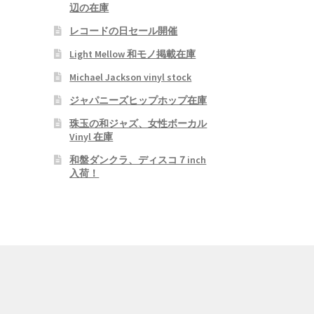
辺の在庫
レコードの日セール開催
Light Mellow 和モノ掲載在庫
Michael Jackson vinyl stock
ジャパニーズヒップホップ在庫
珠玉の和ジャズ、女性ボーカル
Vinyl 在庫
和盤ダンクラ、ディスコ７inch
入荷！