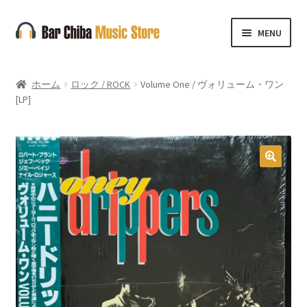
ナ
コ
MENU
ビ
ン
ゲ
テ
ー
ン
ホーム
ロック / ROCK
Volume One / ヴォリューム・ワン
シ
ツ
[LP]
ョ
へ
ン
ス
へ
キ
ス
ッ
🔍
キ
プ
ッ
プ