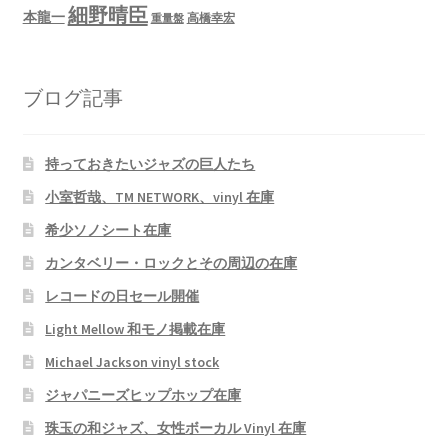
細野晴臣
本龍一
高橋幸宏
重量盤
ブログ記事
持っておきたいジャズの巨人たち
小室哲哉、TM NETWORK、vinyl 在庫
希少ソノシート在庫
カンタベリー・ロックとその周辺の在庫
レコードの日セール開催
Light Mellow 和モノ掲載在庫
Michael Jackson vinyl stock
ジャパニーズヒップホップ在庫
珠玉の和ジャズ、女性ボーカル Vinyl 在庫