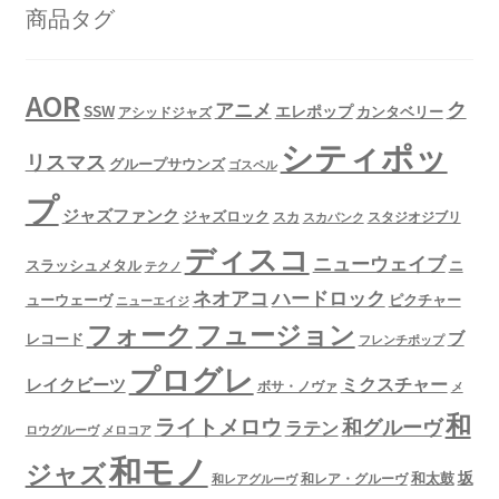
商品タグ
AOR
ク
アニメ
SSW
エレポップ
カンタベリー
アシッドジャズ
シティポッ
リスマス
グループサウンズ
ゴスペル
プ
ジャズファンク
ジャズロック
スタジオジブリ
スカ
スカパンク
ディスコ
ニューウェイブ
スラッシュメタル
ニ
テクノ
ネオアコ
ハードロック
ューウェーヴ
ピクチャー
ニューエイジ
フュージョン
フォーク
ブ
レコード
フレンチポップ
プログレ
ミクスチャー
レイクビーツ
ボサ・ノヴァ
メ
和
ライトメロウ
和グルーヴ
ラテン
ロウグルーヴ
メロコア
和モノ
ジャズ
坂
和太鼓
和レア・グルーヴ
和レアグルーヴ