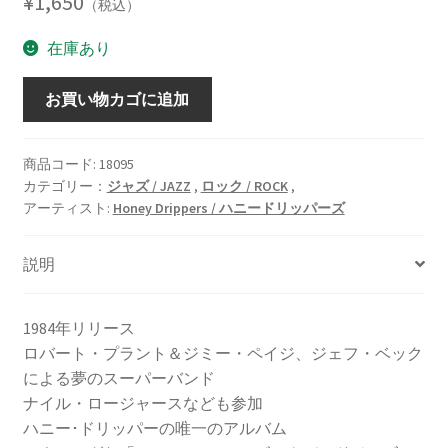
¥
1,650
（税込）
在庫あり
Volume
お買い物カゴに追加
One
/
ヴ
商品コード:
18095
カテゴリー：
ジャズ / JAZZ
,
ロック / ROCK
,
ォ
アーティスト:
Honey Drippers / ハニードリッパーズ
リ
ュ
ー
説明
ム・
ワ
1984年リリース
ン
ロバート・プラント＆ジミー・ペイジ、ジェフ・ベック
[LP]
による夢のスーパーバンド
個
ナイル・ロージャースなども参加
ハニー･ドリッパーの唯一のアルバム