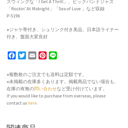
スウィングな「I Get A Thrill」、ビックバンドジャズ
「Rockin’ At Midnight」「Sea of Love 」など収録
P-5196
※ジャケ帯付き、シュリンク付き美品、日本語ライナー
付き、盤面大変良好
F
T
E
P
L
a
w
m
i
i
c
i
a
n
n
※複数枚のご注文でも送料は定額です。
e
t
i
t
e
※未掲載の在庫多くあります。掲載商品でない場合も、
b
t
l
e
在庫の有無の
問い合わせ
など受け付けています。
o
e
r
If you would like to purchase from overseas, please
contact us
here
.
o
r
e
k
s
t
関連商品