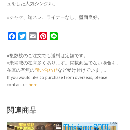
ュをした人気シングル。
※ジャケ、端スレ、ライナーなし、盤面良好。
F
T
E
P
L
a
w
m
i
i
c
i
a
n
n
※複数枚のご注文でも送料は定額です。
e
t
i
t
e
※未掲載の在庫多くあります。掲載商品でない場合も、
b
t
l
e
在庫の有無の
問い合わせ
など受け付けています。
o
e
r
If you would like to purchase from overseas, please
contact us
here
.
o
r
e
k
s
t
関連商品