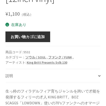
¥
1,100
（税込）
在庫あり
The
お買い物カゴに追加
Reason
/
When
商品コード:
5532
カテゴリー：
ソウル / SOUL
,
ファンク / FUNK
,
The
アーティスト:
King Britt Presents Sylk 130
Funk
Hits
The
説明
Fan
[12inch
生っ粋のフィラデルフィア育ちジャンルを跨いで才能を
vinyl]
発揮するフィリーの才人 KING BRITT。BOZ
個
SCAGGS「LOWDOWN」使いの70’sファンクへのオマージ