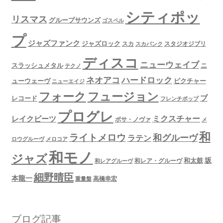
シティポッ
リスマス
グループサウンズ
ゴスペル
プ
ジャズファンク
ジャズロック
スタジオジブリ
スカ
スカパンク
ディスコ
ニューウェイブ
スラッシュメタル
ニ
テクノ
ネオアコ
ハードロック
ューウェーヴ
ピクチャー
ニューエイジ
フュージョン
フォーク
ブ
レコード
フレンチポップ
プログレ
ミクスチャー
レイクビーツ
ボサ・ノヴァ
メ
和
ライトメロウ
和グルーヴ
ラテン
ロウグルーヴ
メロコア
和モノ
ジャズ
坂
和太鼓
和レア・グルーヴ
和レアグルーヴ
細野晴臣
本龍一
高橋幸宏
重量盤
ブログ記事