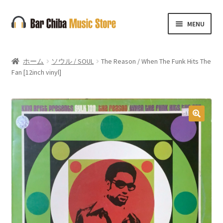
ナ
コ
MENU
ビ
ン
ゲ
テ
ー
ン
ホーム
ソウル / SOUL
The Reason / When The Funk Hits The
シ
ツ
Fan [12inch vinyl]
ョ
へ
ン
ス
へ
キ
ス
ッ
🔍
キ
プ
ッ
プ