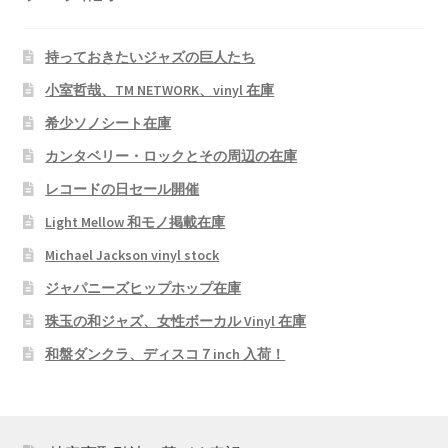
持っておきたいジャズの巨人たち
小室哲哉、TM NETWORK、vinyl 在庫
希少ソノシート在庫
カンタベリー・ロックとその周辺の在庫
レコードの日セール開催
Light Mellow 和モノ掲載在庫
Michael Jackson vinyl stock
ジャパニーズヒップホップ在庫
珠玉の和ジャズ、女性ボーカル Vinyl 在庫
和盤ダンクラ、ディスコ７inch 入荷！