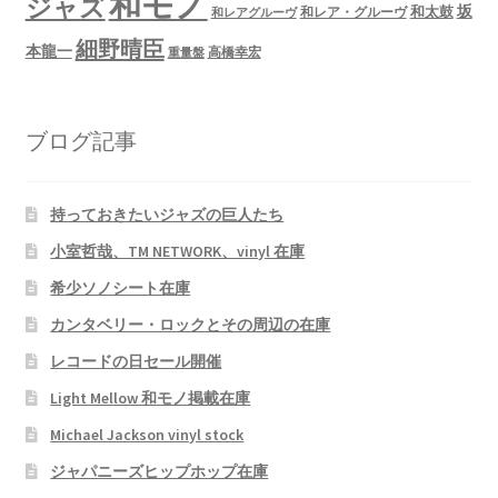
和モノ
ジャズ
坂
和太鼓
和レア・グルーヴ
和レアグルーヴ
細野晴臣
本龍一
高橋幸宏
重量盤
ブログ記事
持っておきたいジャズの巨人たち
小室哲哉、TM NETWORK、vinyl 在庫
希少ソノシート在庫
カンタベリー・ロックとその周辺の在庫
レコードの日セール開催
Light Mellow 和モノ掲載在庫
Michael Jackson vinyl stock
ジャパニーズヒップホップ在庫