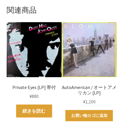
t
関連商品
Private Eyes [LP] 帯付
AutoAmerican / オートアメ
リカン [LP]
¥
880
¥
1,100
続きを読む
お買い物カゴに追加