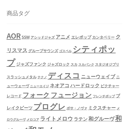
商品タグ
AOR
ク
アニメ
SSW
エレポップ
カンタベリー
アシッドジャズ
シティポッ
リスマス
グループサウンズ
ゴスペル
プ
ジャズファンク
ジャズロック
スタジオジブリ
スカ
スカパンク
ディスコ
ニューウェイブ
スラッシュメタル
ニ
テクノ
ネオアコ
ハードロック
ューウェーヴ
ピクチャー
ニューエイジ
フュージョン
フォーク
ブ
レコード
フレンチポップ
プログレ
ミクスチャー
レイクビーツ
ボサ・ノヴァ
メ
和
ライトメロウ
和グルーヴ
ラテン
ロウグルーヴ
メロコア