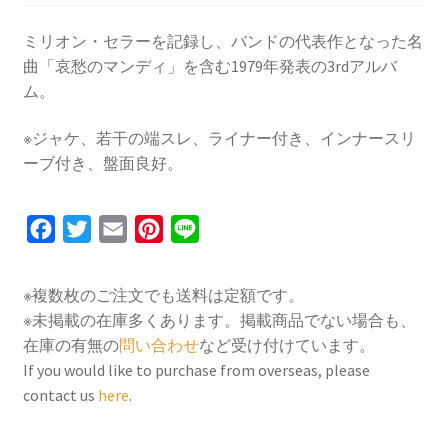
ミリオン・セラーを記録し、バンドの代表作となった名
曲「哀愁のマンディ」を含む1979年発表の3rdアルバ
ム。
※ジャケ、若干の端スレ、ライナー付き、インナースリ
ーブ付き、盤面良好。
F
T
E
P
L
a
w
m
i
i
c
i
a
n
n
※複数枚のご注文でも送料は定額です。
e
t
i
t
e
※未掲載の在庫多くあります。掲載商品でない場合も、
b
t
l
e
在庫の有無の
問い合わせ
など受け付けています。
o
e
r
If you would like to purchase from overseas, please
contact us
here
.
o
r
e
k
s