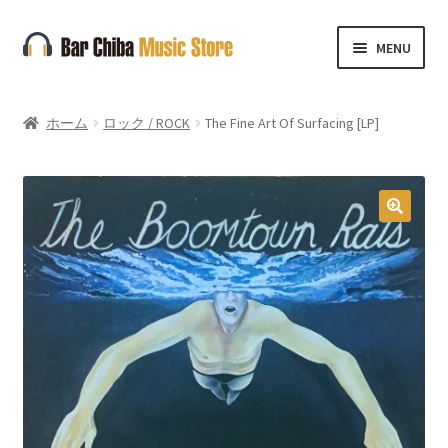
ナ
コ
MENU
ビ
ン
ゲ
テ
ー
ン
ホーム
ロック / ROCK
The Fine Art Of Surfacing [LP]
シ
ツ
ョ
へ
ン
ス
へ
キ
🔍
ス
ッ
キ
プ
ッ
プ