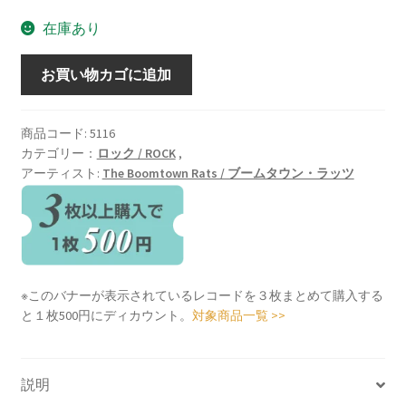
在庫あり
The
お買い物カゴに追加
Fine
Art
Of
商品コード:
5116
カテゴリー：
ロック / ROCK
,
Surfacing
アーティスト:
The Boomtown Rats / ブームタウン・ラッツ
[LP]
個
※このバナーが表示されているレコードを３枚まとめて購入する
と１枚500円にディカウント。
対象商品一覧 >>
説明