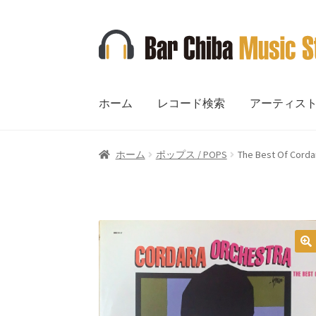
ナ
コ
ビ
ン
ゲ
テ
ー
ン
ホーム
レコード検索
アーティス
シ
ツ
ョ
へ
ン
ス
ホーム
ポップス / POPS
The Best Of Corda
へ
キ
ス
ッ
キ
プ
ッ
プ
🔍