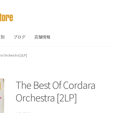
ト別
ブログ
店舗情報
ra Orchestra [2LP]
The Best Of Cordara
Orchestra [2LP]