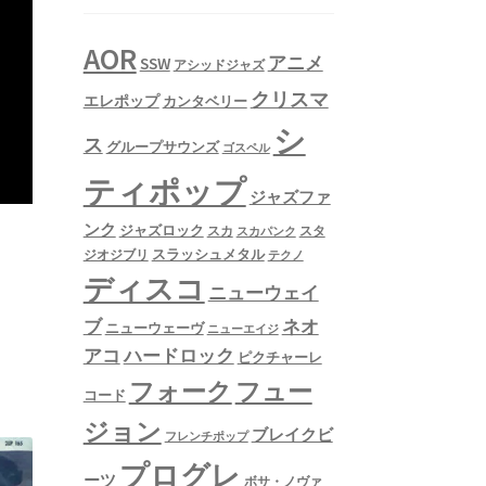
AOR
アニメ
SSW
アシッドジャズ
クリスマ
エレポップ
カンタベリー
シ
ス
グループサウンズ
ゴスペル
ティポップ
ジャズファ
ンク
ジャズロック
スタ
スカ
スカパンク
スラッシュメタル
ジオジブリ
テクノ
ディスコ
ニューウェイ
ネオ
ブ
ニューウェーヴ
ニューエイジ
アコ
ハードロック
ピクチャーレ
フュー
フォーク
コード
ジョン
ブレイクビ
フレンチポップ
プログレ
ーツ
ボサ・ノヴァ