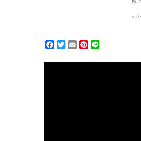
極
※
F
T
E
P
L
a
w
m
i
i
c
i
a
n
n
e
t
i
t
e
b
t
l
e
o
e
r
o
r
e
k
s
t