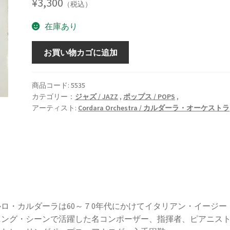
¥
3,300
（税込）
在庫あり
The
お買い物カゴに追加
Best
Of
Cordara
商品コード:
5535
カテゴリー：
ジャズ / JAZZ
,
ポップス / POPS
,
Orchestra
アーティスト:
Cordara Orchestra / カルダーラ・オーケストラ
[2LP]
個
ルロ・カルダーラは60～７0年代にかけてイタリアン・イージー
ニング・シーンで活躍した名コンポーザー、指揮者、ピアニス