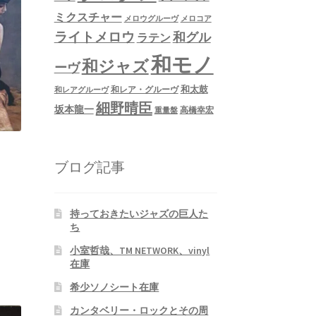
ミクスチャー
メロウグルーヴ
メロコア
ライトメロウ
和グル
ラテン
和モノ
和ジャズ
ーヴ
和太鼓
和レア・グルーヴ
和レアグルーヴ
細野晴臣
坂本龍一
高橋幸宏
重量盤
ブログ記事
持っておきたいジャズの巨人た
ち
小室哲哉、TM NETWORK、vinyl
在庫
希少ソノシート在庫
カンタベリー・ロックとその周