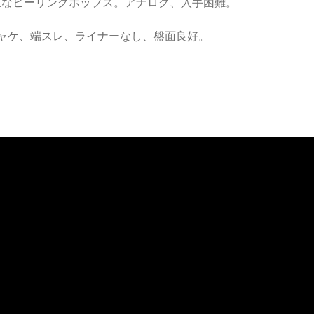
上なヒーリングポップス。アナログ、入手困難。
ジャケ、端スレ、ライナーなし、盤面良好。