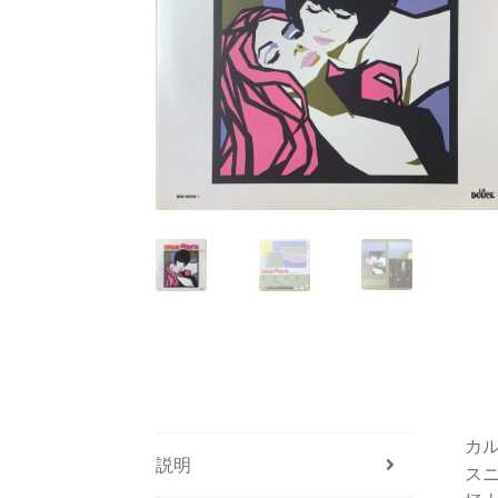
カ
説明
ス