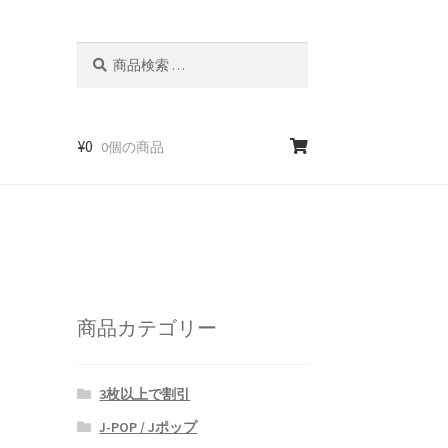
検
検
索
索
対
象:
¥
0
0個の商品
商品カテゴリー
3枚以上で割引
J-POP / Jポップ