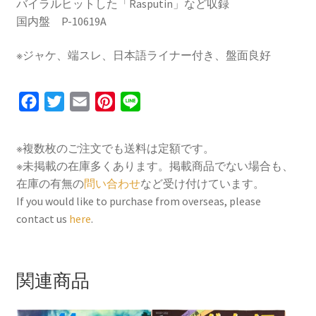
バイラルヒットした「Rasputin」など収録
国内盤 P-10619A
※ジャケ、端スレ、日本語ライナー付き、盤面良好
F
T
E
P
L
a
w
m
i
i
c
i
a
n
n
※複数枚のご注文でも送料は定額です。
e
t
i
t
e
※未掲載の在庫多くあります。掲載商品でない場合も、
b
t
l
e
在庫の有無の
問い合わせ
など受け付けています。
o
e
r
If you would like to purchase from overseas, please
contact us
here
.
o
r
e
k
s
t
関連商品