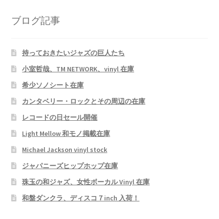
ブログ記事
持っておきたいジャズの巨人たち
小室哲哉、TM NETWORK、vinyl 在庫
希少ソノシート在庫
カンタベリー・ロックとその周辺の在庫
レコードの日セール開催
Light Mellow 和モノ掲載在庫
Michael Jackson vinyl stock
ジャパニーズヒップホップ在庫
珠玉の和ジャズ、女性ボーカル Vinyl 在庫
和盤ダンクラ、ディスコ７inch 入荷！