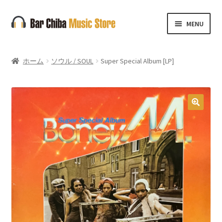
ナ
コ
MENU
ビ
ン
ゲ
テ
ー
ン
ホーム
ソウル / SOUL
Super Special Album [LP]
シ
ツ
ョ
へ
ン
ス
へ
キ
🔍
ス
ッ
キ
プ
ッ
プ