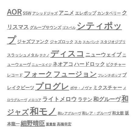
AOR
ク
アニメ
SSW
エレポップ
カンタベリー
アシッドジャズ
シティポッ
リスマス
グループサウンズ
ゴスペル
プ
ジャズファンク
ジャズロック
スタジオジブリ
スカ
スカパンク
ディスコ
ニューウェイブ
スラッシュメタル
ニ
テクノ
ネオアコ
ハードロック
ューウェーヴ
ピクチャー
ニューエイジ
フュージョン
フォーク
ブ
レコード
フレンチポップ
プログレ
ミクスチャー
レイクビーツ
ボサ・ノヴァ
メ
和
ライトメロウ
和グルーヴ
ラテン
ロウグルーヴ
メロコア
和モノ
ジャズ
坂
和太鼓
和レア・グルーヴ
和レアグルーヴ
細野晴臣
本龍一
高橋幸宏
重量盤