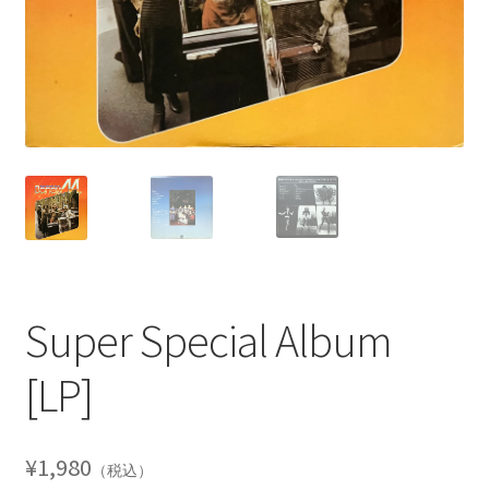
Super Special Album
[LP]
¥
1,980
（税込）