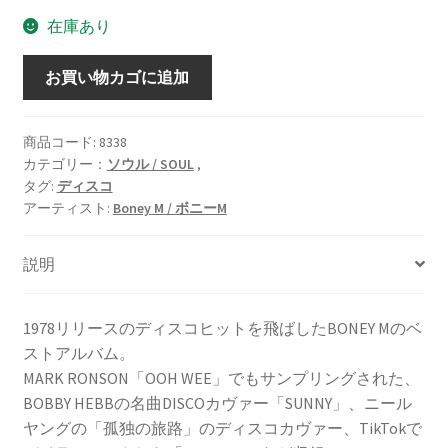
在庫あり
Super
お買い物カゴに追加
Special
Album
[LP]
商品コード:
8338
カテゴリー：
ソウル / SOUL
,
個
タグ:
ディスコ
アーティスト:
Boney M / ボニーM
説明
1978リリースのディスコヒットを飛ばしたBONEY Mのベ
ストアルバム。
MARK RONSON「OOH WEE」でもサンプリングされた、
BOBBY HEBBの名曲DISCOカヴァー「SUNNY」、ニール
ヤングの「孤独の旅路」のディスコカヴァー、TikTokで