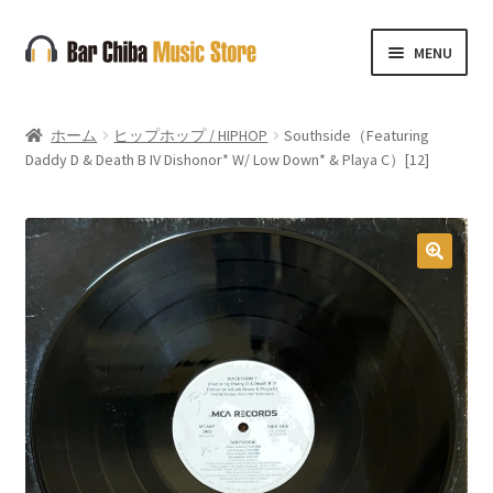
ナ
コ
MENU
ビ
ン
ゲ
テ
ー
ン
ホーム
ヒップホップ / HIPHOP
Southside（Featuring
シ
ツ
Daddy D & Death B IV Dishonor* W/ Low Down* & Playa C）[12]
ョ
へ
ン
ス
へ
キ
ス
ッ
🔍
キ
プ
ッ
プ