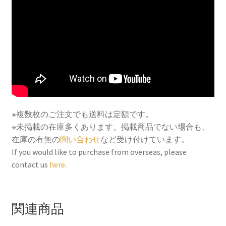
b
t
l
e
o
e
r
o
r
e
k
s
t
※複数枚のご注文でも送料は定額です。
※未掲載の在庫多くあります。掲載商品でない場合も、
在庫の有無の
問い合わせ
など受け付けています。
If you would like to purchase from overseas, please
contact us
here
.
関連商品