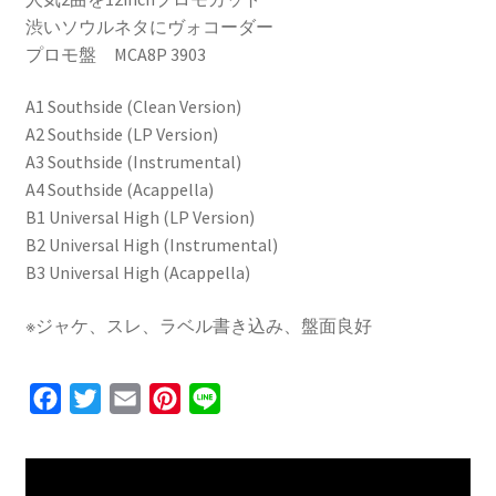
Playa
渋いソウルネタにヴォコーダー
C）
プロモ盤 MCA8P 3903
[12]
個
A1 Southside (Clean Version)
A2 Southside (LP Version)
A3 Southside (Instrumental)
A4 Southside (Acappella)
B1 Universal High (LP Version)
B2 Universal High (Instrumental)
B3 Universal High (Acappella)
※ジャケ、スレ、ラベル書き込み、盤面良好
F
T
E
P
L
a
w
m
i
i
c
i
a
n
n
e
t
i
t
e