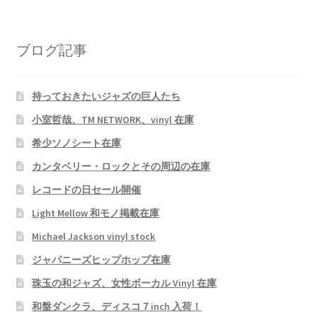
ブログ記事
持っておきたいジャズの巨人たち
小室哲哉、TM NETWORK、vinyl 在庫
希少ソノシート在庫
カンタベリー・ロックとその周辺の在庫
レコードの日セール開催
Light Mellow 和モノ掲載在庫
Michael Jackson vinyl stock
ジャパニーズヒップホップ在庫
珠玉の和ジャズ、女性ボーカル Vinyl 在庫
和盤ダンクラ、ディスコ７inch 入荷！