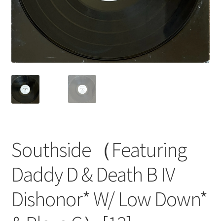
Southside（Featuring
Daddy D & Death B IV
Dishonor* W/ Low Down*