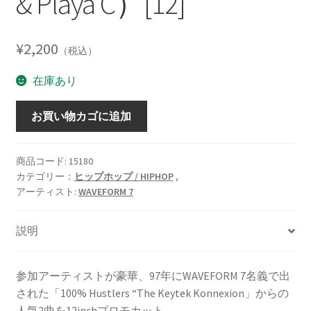
& Playa C）[12]
¥
2,200
（税込）
在庫あり
Southside（Featuring
お買い物カゴに追加
Daddy
D
&
商品コード:
15180
カテゴリー：
ヒップホップ / HIPHOP
,
Death
アーティスト:
WAVEFORM 7
B
IV
Dishonor*
説明
W/
Low
参加アーティストが豪華、97年にWAVEFORM 7名義で出
Down*
された「100% Hustlers “The Keytek Konnexion」からの
&
人気2曲を12inchプロモカット