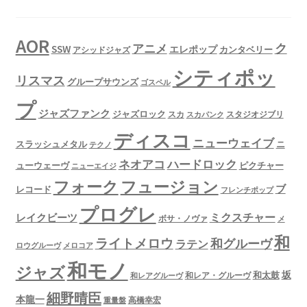
AOR
ク
アニメ
SSW
エレポップ
カンタベリー
アシッドジャズ
シティポッ
リスマス
グループサウンズ
ゴスペル
プ
ジャズファンク
ジャズロック
スタジオジブリ
スカ
スカパンク
ディスコ
ニューウェイブ
スラッシュメタル
ニ
テクノ
ネオアコ
ハードロック
ューウェーヴ
ピクチャー
ニューエイジ
フュージョン
フォーク
ブ
レコード
フレンチポップ
プログレ
ミクスチャー
レイクビーツ
ボサ・ノヴァ
メ
和
ライトメロウ
和グルーヴ
ラテン
ロウグルーヴ
メロコア
和モノ
ジャズ
坂
和太鼓
和レア・グルーヴ
和レアグルーヴ
細野晴臣
本龍一
高橋幸宏
重量盤