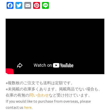
F
T
E
P
L
a
w
m
i
i
c
i
a
n
n
e
t
i
t
e
b
t
l
e
o
e
r
o
r
e
k
s
t
※複数枚のご注文でも送料は定額です。
※未掲載の在庫多くあります。掲載商品でない場合も、
在庫の有無の
問い合わせ
など受け付けています。
If you would like to purchase from overseas, please
contact us
here
.