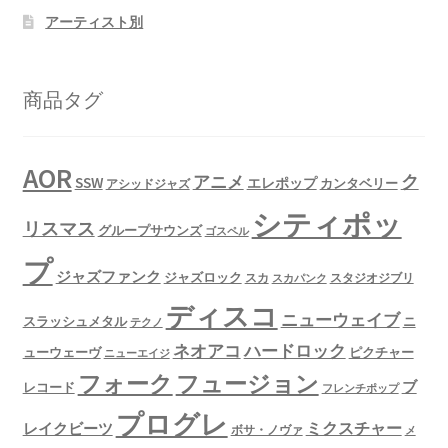
アーティスト別
商品タグ
AOR
ク
アニメ
SSW
エレポップ
カンタベリー
アシッドジャズ
シティポッ
リスマス
グループサウンズ
ゴスペル
プ
ジャズファンク
ジャズロック
スタジオジブリ
スカ
スカパンク
ディスコ
ニューウェイブ
スラッシュメタル
ニ
テクノ
ネオアコ
ハードロック
ューウェーヴ
ピクチャー
ニューエイジ
フュージョン
フォーク
ブ
レコード
フレンチポップ
プログレ
ミクスチャー
レイクビーツ
ボサ・ノヴァ
メ