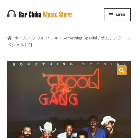
ナ
コ
MENU
ビ
ン
ゲ
テ
ー
ン
ホーム
ソウル / SOUL
Something Special / サムシング・ス
シ
ツ
ペシャル [LP]
ョ
へ
ン
ス
へ
キ
ス
ッ
🔍
キ
プ
ッ
プ