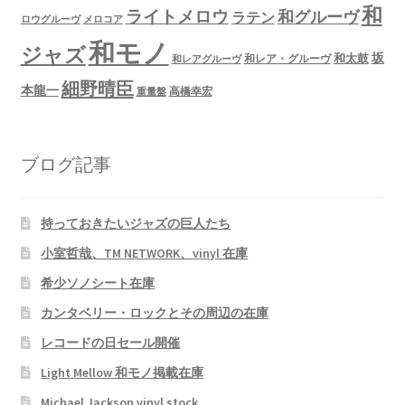
和
ライトメロウ
和グルーヴ
ラテン
ロウグルーヴ
メロコア
和モノ
ジャズ
坂
和太鼓
和レア・グルーヴ
和レアグルーヴ
細野晴臣
本龍一
高橋幸宏
重量盤
ブログ記事
持っておきたいジャズの巨人たち
小室哲哉、TM NETWORK、vinyl 在庫
希少ソノシート在庫
カンタベリー・ロックとその周辺の在庫
レコードの日セール開催
Light Mellow 和モノ掲載在庫
Michael Jackson vinyl stock