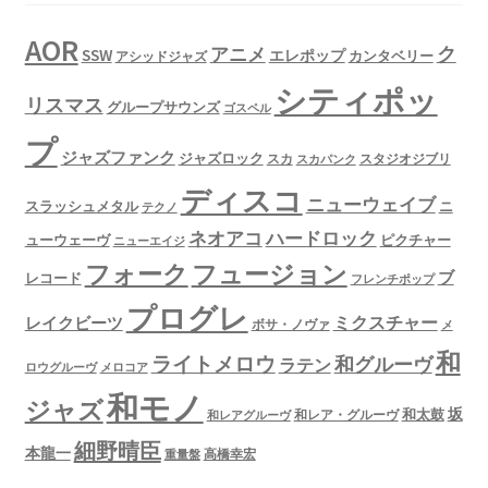
AOR
ク
アニメ
SSW
エレポップ
カンタベリー
アシッドジャズ
シティポッ
リスマス
グループサウンズ
ゴスペル
プ
ジャズファンク
ジャズロック
スタジオジブリ
スカ
スカパンク
ディスコ
ニューウェイブ
スラッシュメタル
ニ
テクノ
ネオアコ
ハードロック
ューウェーヴ
ピクチャー
ニューエイジ
フュージョン
フォーク
ブ
レコード
フレンチポップ
プログレ
ミクスチャー
レイクビーツ
ボサ・ノヴァ
メ
和
ライトメロウ
和グルーヴ
ラテン
ロウグルーヴ
メロコア
和モノ
ジャズ
坂
和太鼓
和レア・グルーヴ
和レアグルーヴ
細野晴臣
本龍一
高橋幸宏
重量盤