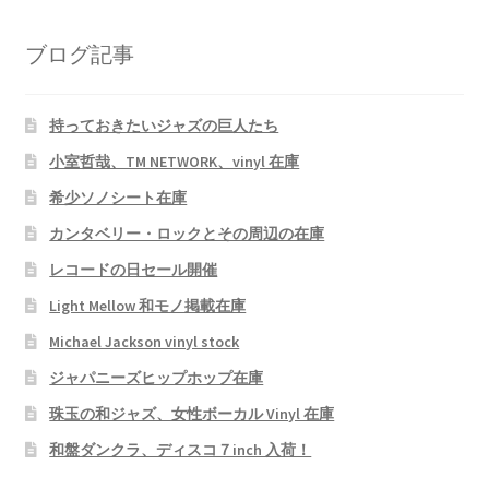
ブログ記事
持っておきたいジャズの巨人たち
小室哲哉、TM NETWORK、vinyl 在庫
希少ソノシート在庫
カンタベリー・ロックとその周辺の在庫
レコードの日セール開催
Light Mellow 和モノ掲載在庫
Michael Jackson vinyl stock
ジャパニーズヒップホップ在庫
珠玉の和ジャズ、女性ボーカル Vinyl 在庫
和盤ダンクラ、ディスコ７inch 入荷！