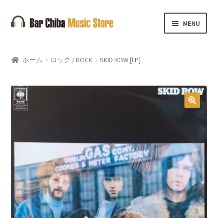
ナ
コ
MENU
ビ
ン
ゲ
テ
ー
ン
ホーム
ロック / ROCK
SKID ROW [LP]
シ
ツ
ョ
へ
ン
ス
へ
キ
🔍
ス
ッ
キ
プ
ッ
プ