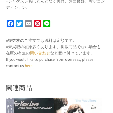
※ジャケスレもほどんどなく美品、盤面良好。希少コン
ディション。
F
T
E
P
L
a
w
m
i
i
c
i
a
n
n
※複数枚のご注文でも送料は定額です。
e
t
i
t
e
※未掲載の在庫多くあります。掲載商品でない場合も、
b
t
l
e
在庫の有無の
問い合わせ
など受け付けています。
o
e
r
If you would like to purchase from overseas, please
contact us
here
.
o
r
e
k
s
t
関連商品