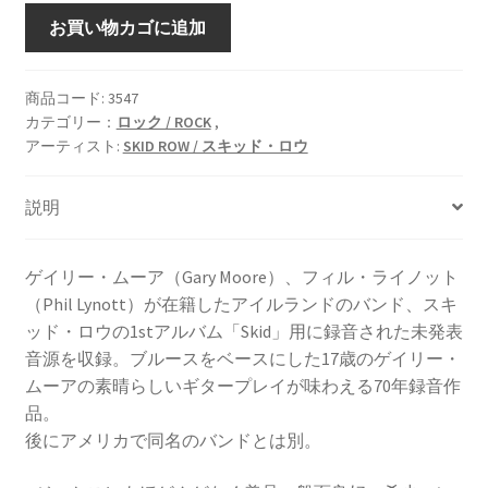
SKID
お買い物カゴに追加
ROW
[LP]
個
商品コード:
3547
カテゴリー：
ロック / ROCK
,
アーティスト:
SKID ROW / スキッド・ロウ
説明
ゲイリー・ムーア（Gary Moore）、フィル・ライノット
（Phil Lynott）が在籍したアイルランドのバンド、スキ
ッド・ロウの1stアルバム「Skid」用に録音された未発表
音源を収録。ブルースをベースにした17歳のゲイリー・
ムーアの素晴らしいギタープレイが味わえる70年録音作
品。
後にアメリカで同名のバンドとは別。