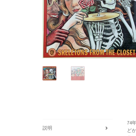
74
説明
どか