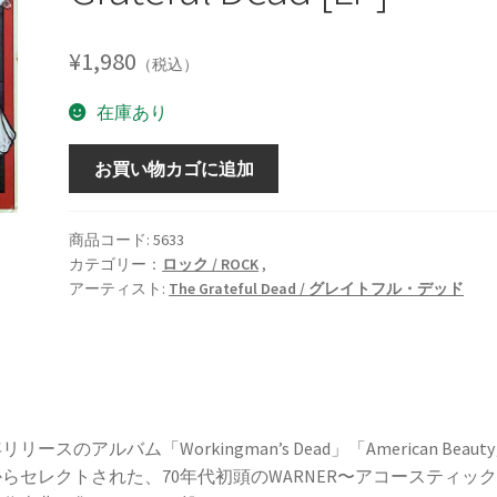
¥
1,980
（税込）
在庫あり
Skeletons
お買い物カゴに追加
from
the
Closet:
商品コード:
5633
カテゴリー：
ロック / ROCK
,
The
アーティスト:
The Grateful Dead / グレイトフル・デッド
Best
of
Grateful
Dead
[LP]
個
年リリースのアルバム「Workingman’s Dead」「American Beaut
らセレクトされた、70年代初頭のWARNER〜アコースティッ