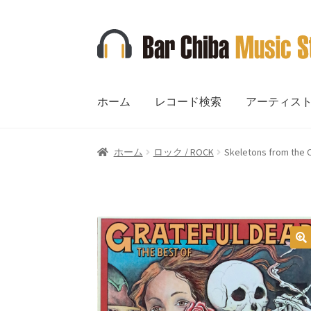
ナ
コ
ビ
ン
ゲ
テ
ー
ン
ホーム
レコード検索
アーティス
シ
ツ
ョ
へ
ン
ス
ホーム
ロック / ROCK
Skeletons from the C
へ
キ
ス
ッ
キ
プ
ッ
プ
🔍