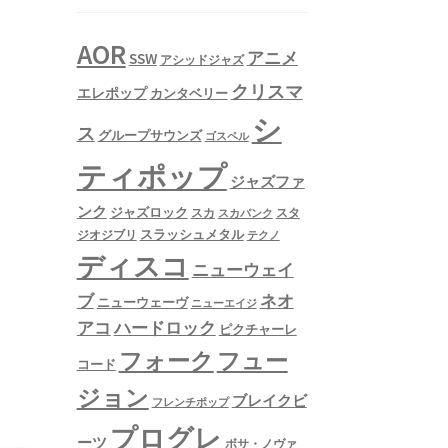
AOR
アニメ
SSW
アシッドジャズ
クリスマ
エレポップ
カンタベリー
シ
ス
グループサウンズ
ゴスペル
ティポップ
ジャズファ
ンク
ジャズロック
スタ
スカ
スカパンク
スラッシュメタル
ジオジブリ
テクノ
ディスコ
ニューウェイ
ネオ
ブ
ニューウェーヴ
ニューエイジ
アコ
ハードロック
ピクチャーレ
フュー
フォーク
コード
ジョン
ブレイクビ
フレンチポップ
プログレ
ーツ
ボサ・ノヴァ