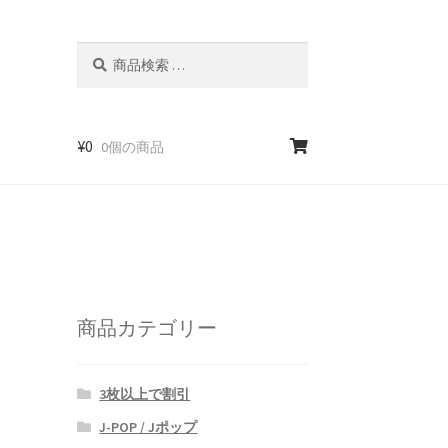
検
検
索
索
対
象:
¥
0
0個の商品
商品カテゴリー
3枚以上で割引
J-POP / Jポップ