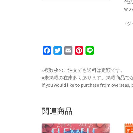
代
W 2
※
F
T
E
P
L
a
w
m
i
i
c
i
a
n
n
※複数枚のご注文でも送料は定額です。
e
t
i
t
e
※未掲載の在庫多くあります。掲載商品で
b
t
l
e
If you would like to purchase from overseas,
o
e
r
o
r
e
k
s
関連商品
t