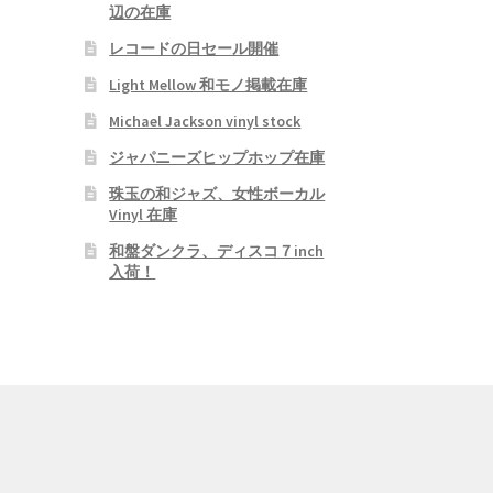
辺の在庫
レコードの日セール開催
Light Mellow 和モノ掲載在庫
Michael Jackson vinyl stock
ジャパニーズヒップホップ在庫
珠玉の和ジャズ、女性ボーカル
Vinyl 在庫
和盤ダンクラ、ディスコ７inch
入荷！