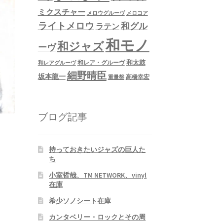
ミクスチャー
メロウグルーヴ
メロコア
ライトメロウ
和グル
ラテン
和モノ
和ジャズ
ーヴ
和太鼓
和レア・グルーヴ
和レアグルーヴ
細野晴臣
坂本龍一
高橋幸宏
重量盤
ブログ記事
持っておきたいジャズの巨人た
ち
小室哲哉、TM NETWORK、vinyl
在庫
希少ソノシート在庫
カンタベリー・ロックとその周