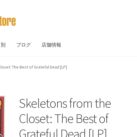
ト別
ブログ
店舗情報
loset: The Best of Grateful Dead [LP]
Skeletons from the
Closet: The Best of
Grateful Dead [LP]