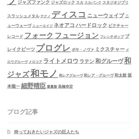
プ
ジャズファンク
ジャズロック
スタジオジブリ
スカ
スカパンク
ディスコ
ニューウェイブ
スラッシュメタル
ニ
テクノ
ネオアコ
ハードロック
ューウェーヴ
ピクチャー
ニューエイジ
フュージョン
フォーク
ブ
レコード
フレンチポップ
プログレ
ミクスチャー
レイクビーツ
ボサ・ノヴァ
メ
和
ライトメロウ
和グルーヴ
ラテン
ロウグルーヴ
メロコア
和モノ
ジャズ
坂
和太鼓
和レア・グルーヴ
和レアグルーヴ
細野晴臣
本龍一
高橋幸宏
重量盤
ブログ記事
持っておきたいジャズの巨人たち