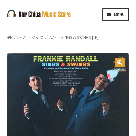
ナ
コ
MENU
ビ
ン
ゲ
テ
ー
ン
ホーム
ジャズ / JAZZ
SINGS & SWINGS [LP]
シ
ツ
ョ
へ
ン
ス
へ
キ
🔍
ス
ッ
キ
プ
ッ
プ