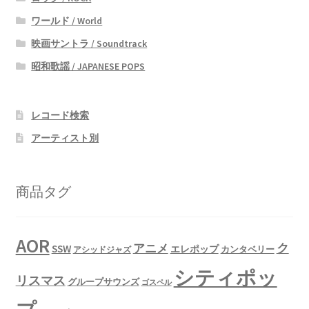
ワールド / World
映画サントラ / Soundtrack
昭和歌謡 / JAPANESE POPS
レコード検索
アーティスト別
商品タグ
AOR
ク
アニメ
SSW
エレポップ
カンタベリー
アシッドジャズ
シティポッ
リスマス
グループサウンズ
ゴスペル