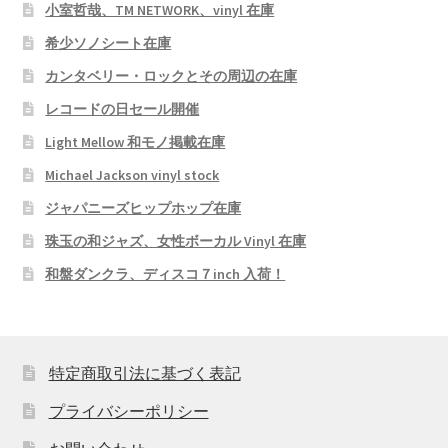
小室哲哉、TM NETWORK、vinyl 在庫
希少ソノシート在庫
カンタベリー・ロックとその周辺の在庫
レコードの日セール開催
Light Mellow 和モノ掲載在庫
Michael Jackson vinyl stock
ジャパニーズヒップホップ在庫
珠玉の和ジャズ、女性ボーカル Vinyl 在庫
和盤ダンクラ、ディスコ７inch 入荷！
特定商取引法に基づく表記
プライバシーポリシー