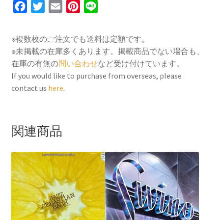
F
T
E
P
L
a
w
m
i
i
c
i
a
n
n
※複数枚のご注文でも送料は定額です。
e
t
i
t
e
※未掲載の在庫多くあります。掲載商品でない場合も、
b
t
l
e
在庫の有無の
問い合わせ
など受け付けています。
o
e
r
If you would like to purchase from overseas, please
contact us
here
.
o
r
e
k
s
t
関連商品