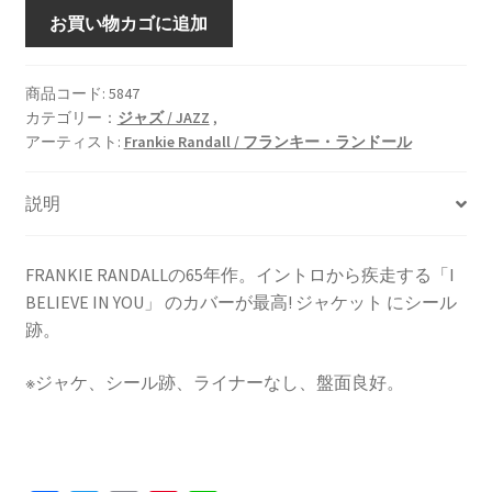
SINGS
お買い物カゴに追加
&
SWINGS
[LP]
商品コード:
5847
カテゴリー：
ジャズ / JAZZ
,
個
アーティスト:
Frankie Randall / フランキー・ランドール
説明
FRANKIE RANDALLの65年作。イントロから疾走する「I
BELIEVE IN YOU」 のカバーが最高! ジャケット にシール
跡。
※ジャケ、シール跡、ライナーなし、盤面良好。