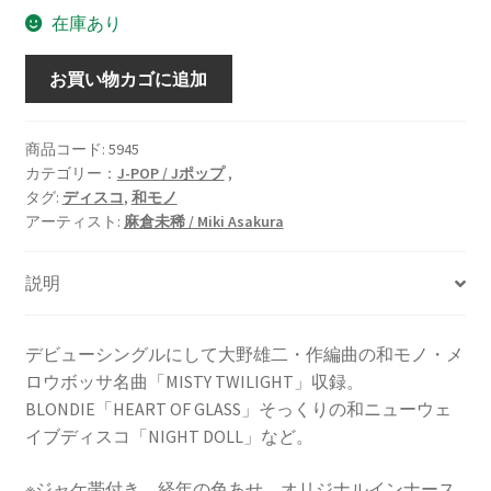
在庫あり
セ
お買い物カゴに追加
ク
シ
ー・
商品コード:
5945
カテゴリー：
J-POP / Jポップ
,
エ
タグ:
ディスコ
,
和モノ
レ
アーティスト:
麻倉未稀 / Miki Asakura
ガ
ン
説明
ス
[LP]
個
デビューシングルにして大野雄二・作編曲の和モノ・メ
ロウボッサ名曲「MISTY TWILIGHT」収録。
BLONDIE「HEART OF GLASS」そっくりの和ニューウェ
イブディスコ「NIGHT DOLL」など。
※ジャケ帯付き、経年の色あせ、オリジナルインナース