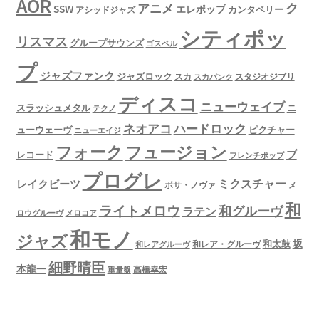
AOR
ク
アニメ
SSW
エレポップ
カンタベリー
アシッドジャズ
シティポッ
リスマス
グループサウンズ
ゴスペル
プ
ジャズファンク
ジャズロック
スタジオジブリ
スカ
スカパンク
ディスコ
ニューウェイブ
スラッシュメタル
ニ
テクノ
ネオアコ
ハードロック
ューウェーヴ
ピクチャー
ニューエイジ
フュージョン
フォーク
ブ
レコード
フレンチポップ
プログレ
ミクスチャー
レイクビーツ
ボサ・ノヴァ
メ
和
ライトメロウ
和グルーヴ
ラテン
ロウグルーヴ
メロコア
和モノ
ジャズ
坂
和太鼓
和レア・グルーヴ
和レアグルーヴ
細野晴臣
本龍一
高橋幸宏
重量盤