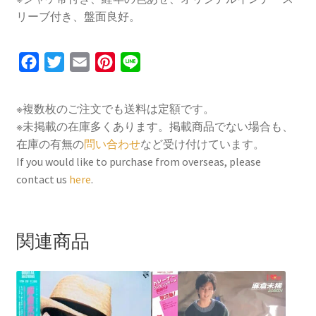
リーブ付き、盤面良好。
F
T
E
P
L
a
w
m
i
i
c
i
a
n
n
※複数枚のご注文でも送料は定額です。
e
t
i
t
e
※未掲載の在庫多くあります。掲載商品でない場合も、
b
t
l
e
在庫の有無の
問い合わせ
など受け付けています。
o
e
r
If you would like to purchase from overseas, please
contact us
here
.
o
r
e
k
s
t
関連商品