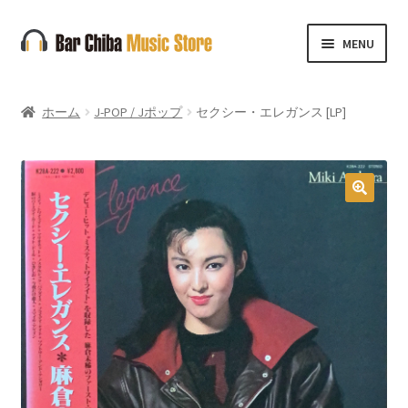
ナ
コ
MENU
ビ
ン
ゲ
テ
ー
ン
ホーム
J-POP / Jポップ
セクシー・エレガンス [LP]
シ
ツ
ョ
へ
ン
ス
へ
キ
🔍
ス
ッ
キ
プ
ッ
プ