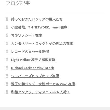
ブログ記事
持っておきたいジャズの巨人たち
小室哲哉、TM NETWORK、vinyl 在庫
希少ソノシート在庫
カンタベリー・ロックとその周辺の在庫
レコードの日セール開催
Light Mellow 和モノ掲載在庫
Michael Jackson vinyl stock
ジャパニーズヒップホップ在庫
珠玉の和ジャズ、女性ボーカル Vinyl 在庫
和盤ダンクラ、ディスコ７inch 入荷！