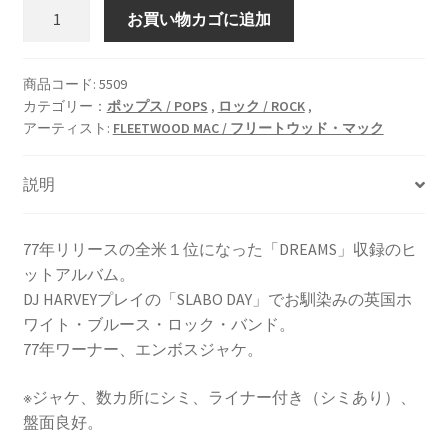
Rumours
お買い物カゴに追加
/
噂
[LP]
商品コード:
5509
カテゴリー：
ポップス / POPS
,
ロック / ROCK
,
個
アーティスト:
FLEETWOOD MAC / フリートウッド・マック
説明
77年リリースの全米１位になった「DREAMS」収録のヒ
ットアルバム。
DJ HARVEYプレイの「SLABO DAY」でお馴染みの英国ホ
ワイト・ブルース・ロック・バンド。
77年ワーナー、エンボスジャケ。
※ジャケ、数カ所にシミ、ライナー付き（シミあり）、
盤面良好。