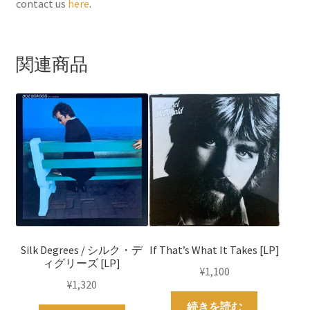
contact us
here
.
関連商品
Silk Degrees / シルク・デ
If That’s What It Takes [LP]
ィグリーズ [LP]
¥
1,100
¥
1,320
続きを読む