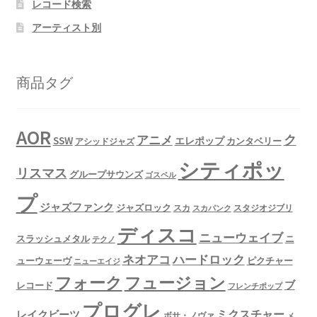
レコード検索
アーティスト別
商品タグ
AOR
ク
アニメ
SSW
エレポップ
カンタベリー
アシッドジャズ
シティポッ
リスマス
グループサウンズ
ゴスペル
プ
ジャズファンク
ジャズロック
スタジオジブリ
スカ
スカパンク
ディスコ
ニューウェイブ
スラッシュメタル
ニ
テクノ
ネオアコ
ハードロック
ューウェーヴ
ピクチャー
ニューエイジ
フュージョン
フォーク
ブ
レコード
フレンチポップ
プログレ
ミクスチャー
レイクビーツ
ボサ・ノヴァ
メ