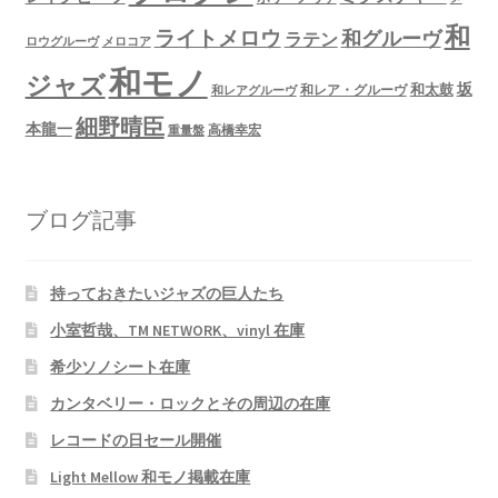
和
ライトメロウ
和グルーヴ
ラテン
ロウグルーヴ
メロコア
和モノ
ジャズ
坂
和太鼓
和レア・グルーヴ
和レアグルーヴ
細野晴臣
本龍一
高橋幸宏
重量盤
ブログ記事
持っておきたいジャズの巨人たち
小室哲哉、TM NETWORK、vinyl 在庫
希少ソノシート在庫
カンタベリー・ロックとその周辺の在庫
レコードの日セール開催
Light Mellow 和モノ掲載在庫