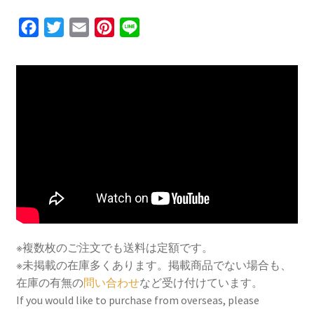
F
T
E
P
L
a
w
m
i
i
c
i
a
n
n
e
t
i
t
e
b
t
l
e
o
e
r
o
r
e
k
s
t
※複数枚のご注文でも送料は定額です。
※未掲載の在庫多くあります。掲載商品でない場合も、
在庫の有無の
問い合わせ
など受け付けています。
If you would like to purchase from overseas, please