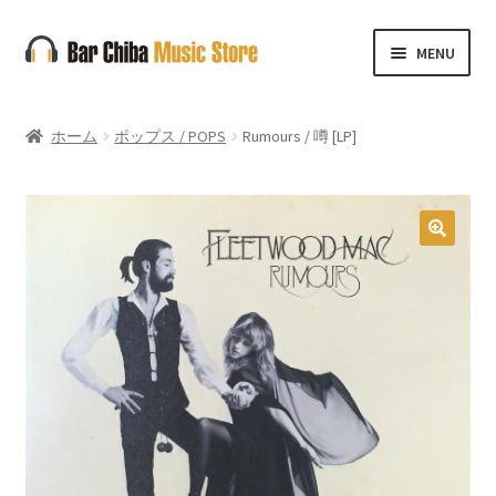
ナ
コ
MENU
ビ
ン
ゲ
テ
ー
ン
ホーム
ポップス / POPS
Rumours / 噂 [LP]
シ
ツ
ョ
へ
ン
ス
へ
キ
🔍
ス
ッ
キ
プ
ッ
プ