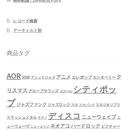
昭和歌謡 / JAPANESE POPS
レコード検索
アーティスト別
商品タグ
AOR
ク
アニメ
SSW
エレポップ
カンタベリー
アシッドジャズ
シティポッ
リスマス
グループサウンズ
ゴスペル
プ
ジャズファンク
ジャズロック
スタジオジブリ
スカ
スカパンク
ディスコ
ニューウェイブ
スラッシュメタル
ニ
テクノ
ネオアコ
ハードロック
ューウェーヴ
ピクチャー
ニューエイジ