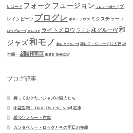
フュージョン
フォーク
ブ
レコード
フレンチポップ
プログレ
ミクスチャー
レイクビーツ
ボサ・ノヴァ
メ
和
ライトメロウ
和グルーヴ
ラテン
ロウグルーヴ
メロコア
和モノ
ジャズ
坂
和太鼓
和レア・グルーヴ
和レアグルーヴ
細野晴臣
本龍一
高橋幸宏
重量盤
ブログ記事
持っておきたいジャズの巨人たち
小室哲哉、TM NETWORK、vinyl 在庫
希少ソノシート在庫
カンタベリー・ロックとその周辺の在庫