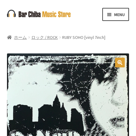
ナ
コ
MENU
ビ
ン
ゲ
テ
ー
ン
ホーム
ロック / ROCK
RUBY SOHO [vinyl 7inch]
シ
ツ
ョ
へ
ン
ス
へ
キ
🔍
ス
ッ
キ
プ
ッ
プ