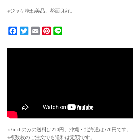
※ジャケ概ね美品、盤面良好。
F
T
E
P
L
a
w
m
i
i
c
i
a
n
n
e
t
i
t
e
b
t
l
e
o
e
r
o
r
e
k
s
t
※7inchのみの送料は220円、沖縄・北海道は770円です。
※複数枚のご注文でも送料は定額です。