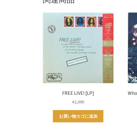
t
FREE LIVE! [LP]
Who
¥
2,090
お買い物カゴに追加