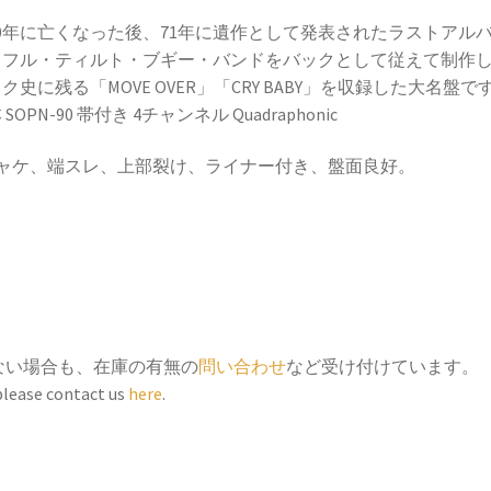
70年に亡くなった後、71年に遺作として発表されたラストアル
。フル・ティルト・ブギー・バンドをバックとして従えて制作
ク史に残る「MOVE OVER」「CRY BABY」を収録した大名盤で
SOPN-90 帯付き 4チャンネル Quadraphonic
ジャケ、端スレ、上部裂け、ライナー付き、盤面良好。
ない場合も、在庫の有無の
問い合わせ
など受け付けています。
 please contact us
here
.