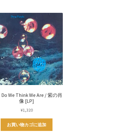
 Do We Think We Are / 紫の肖
像 [LP]
¥
1,320
お買い物カゴに追加