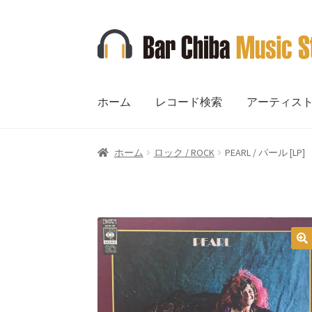
ナ
コ
ビ
ン
ゲ
テ
ー
ン
ホーム
レコード検索
アーティス
シ
ツ
ョ
へ
ン
ス
ホーム
ロック / ROCK
PEARL / パール [LP]
へ
キ
ス
ッ
キ
プ
ッ
プ
🔍