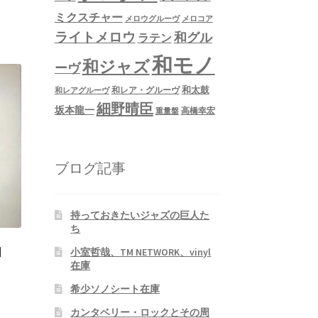
ミクスチャー
メロウグルーヴ
メロコア
ライトメロウ
和グル
ラテン
和モノ
和ジャズ
ーヴ
和太鼓
和レア・グルーヴ
和レアグルーヴ
細野晴臣
坂本龍一
高橋幸宏
重量盤
ブログ記事
持っておきたいジャズの巨人た
ち
]
小室哲哉、TM NETWORK、vinyl
在庫
希少ソノシート在庫
カンタベリー・ロックとその周