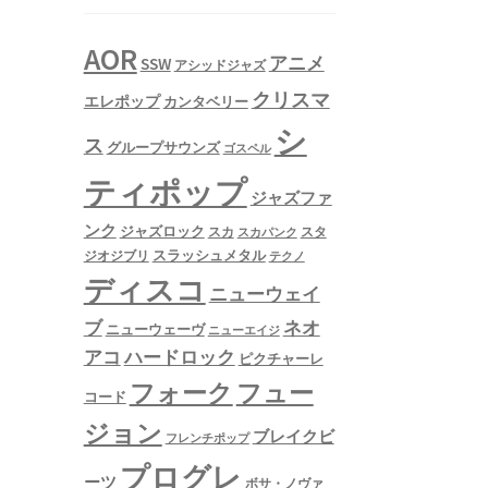
AOR
アニメ
SSW
アシッドジャズ
クリスマ
エレポップ
カンタベリー
シ
ス
グループサウンズ
ゴスペル
ティポップ
ジャズファ
ンク
ジャズロック
スタ
スカ
スカパンク
スラッシュメタル
ジオジブリ
テクノ
ディスコ
ニューウェイ
ネオ
ブ
ニューウェーヴ
ニューエイジ
アコ
ハードロック
ピクチャーレ
フュー
フォーク
コード
ジョン
ブレイクビ
フレンチポップ
プログレ
ーツ
ボサ・ノヴァ