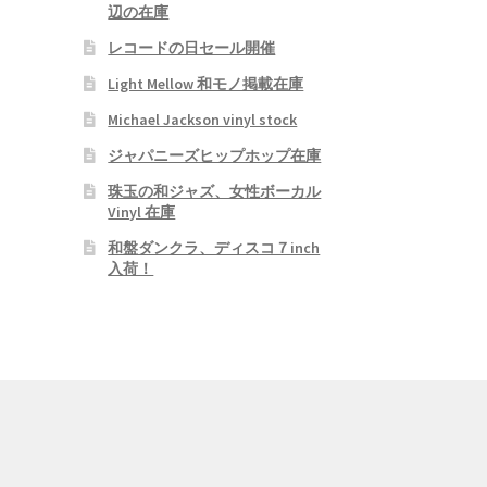
辺の在庫
レコードの日セール開催
Light Mellow 和モノ掲載在庫
Michael Jackson vinyl stock
ジャパニーズヒップホップ在庫
珠玉の和ジャズ、女性ボーカル
Vinyl 在庫
和盤ダンクラ、ディスコ７inch
入荷！