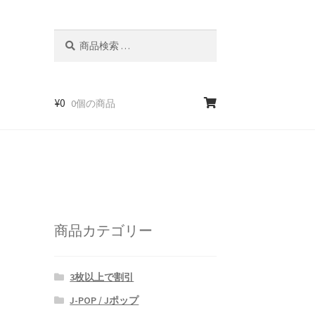
検
検
索
索
対
象:
¥
0
0個の商品
商品カテゴリー
3枚以上で割引
J-POP / Jポップ