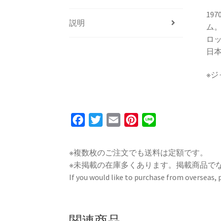
19
説明
ム
ロッ
日本 
※
F
T
E
P
L
a
w
m
i
i
c
i
a
n
n
※複数枚のご注文でも送料は定額です。
e
t
i
t
e
※未掲載の在庫多くあります。掲載商品で
b
t
l
e
If you would like to purchase from overseas,
o
e
r
o
r
e
k
s
関連商品