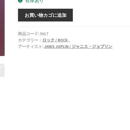
在庫あり
PEARL
お買い物カゴに追加
/
パ
ー
商品コード:
5617
カテゴリー：
ロック / ROCK
,
ル
アーティスト:
JANIS JOPLIN / ジャニス・ジョプリン
[LP]
個