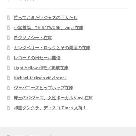
持っておきたいジャズの巨人たち
小室哲哉、TM NETWORK、vinyl 在庫
希少ソノシート在庫
カンタベリー・ロックとその周辺の在庫
レコードの日セール開催
Light Mellow 和モノ掲載在庫
Michael Jackson vinyl stock
ジャパニーズヒップホップ在庫
珠玉の和ジャズ、女性ボーカル Vinyl 在庫
和盤ダンクラ、ディスコ７inch 入荷！