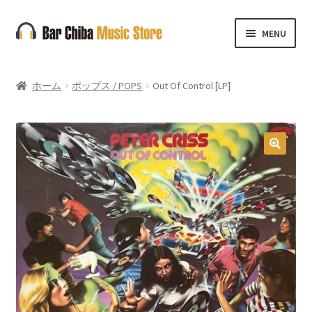
ナ
コ
MENU
ビ
ン
ゲ
テ
ー
ン
ホーム
ポップス / POPS
Out Of Control [LP]
シ
ツ
ョ
へ
ン
ス
へ
キ
🔍
ス
ッ
キ
プ
ッ
プ