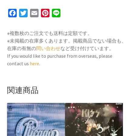
F
T
E
P
L
a
w
m
i
i
c
i
a
n
n
※複数枚のご注文でも送料は定額です。
e
t
i
t
e
※未掲載の在庫多くあります。掲載商品でない場合も、
b
t
l
e
在庫の有無の
問い合わせ
など受け付けています。
o
e
r
If you would like to purchase from overseas, please
contact us
here
.
o
r
e
k
s
t
関連商品