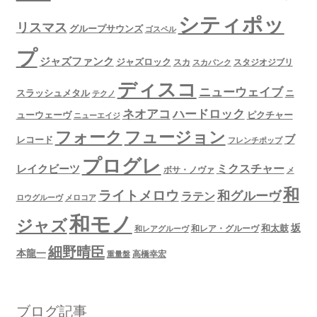
シティポッ
リスマス
グループサウンズ
ゴスペル
プ
ジャズファンク
ジャズロック
スタジオジブリ
スカ
スカパンク
ディスコ
ニューウェイブ
スラッシュメタル
ニ
テクノ
ネオアコ
ハードロック
ューウェーヴ
ピクチャー
ニューエイジ
フュージョン
フォーク
ブ
レコード
フレンチポップ
プログレ
ミクスチャー
レイクビーツ
ボサ・ノヴァ
メ
和
ライトメロウ
和グルーヴ
ラテン
ロウグルーヴ
メロコア
和モノ
ジャズ
坂
和太鼓
和レア・グルーヴ
和レアグルーヴ
細野晴臣
本龍一
高橋幸宏
重量盤
ブログ記事