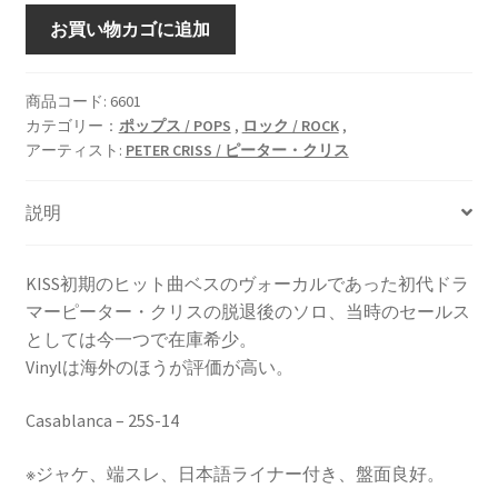
Out
お買い物カゴに追加
Of
Control
[LP]
商品コード:
6601
カテゴリー：
ポップス / POPS
,
ロック / ROCK
,
個
アーティスト:
PETER CRISS / ピーター・クリス
説明
KISS初期のヒット曲ベスのヴォーカルであった初代ドラ
マーピーター・クリスの脱退後のソロ、当時のセールス
としては今一つで在庫希少。
Vinylは海外のほうが評価が高い。
Casablanca – 25S-14
※ジャケ、端スレ、日本語ライナー付き、盤面良好。