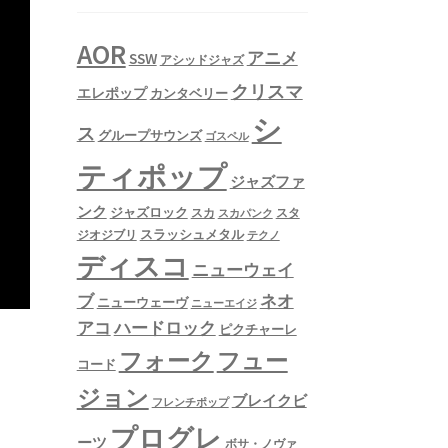
AOR
アニメ
SSW
アシッドジャズ
クリスマ
エレポップ
カンタベリー
シ
ス
グループサウンズ
ゴスペル
ティポップ
ジャズファ
ンク
ジャズロック
スタ
スカ
スカパンク
スラッシュメタル
ジオジブリ
テクノ
ディスコ
ニューウェイ
ネオ
ブ
ニューウェーヴ
ニューエイジ
アコ
ハードロック
ピクチャーレ
フュー
フォーク
コード
ジョン
ブレイクビ
フレンチポップ
プログレ
ーツ
ボサ・ノヴァ