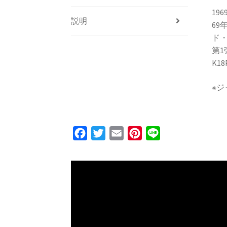
19
説明
6
ド
第1
K18
※
F
T
E
P
L
a
w
m
i
i
c
i
a
n
n
e
t
i
t
e
b
t
l
e
o
e
r
o
r
e