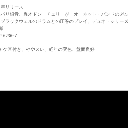
69年リリース
9年パリ録音。異才ドン・チェリーが、オーネット・バンドの盟
・ブラックウェルのドラムとの圧巻のプレイ、デュオ・シリー
弾
P-6236~7
ジャケ帯付き、ややスレ、経年の変色、盤面良好