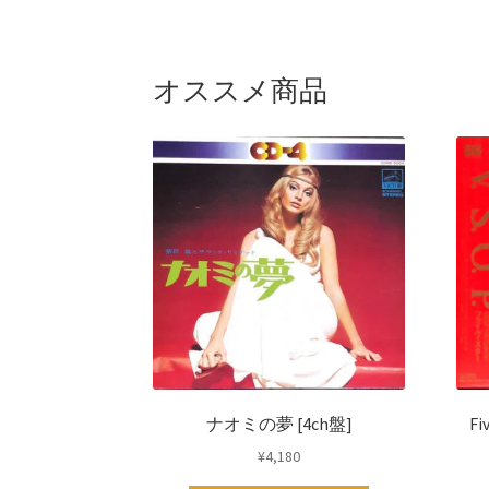
オススメ商品
ナオミの夢 [4ch盤]
F
¥
4,180