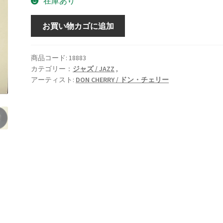
在庫あり
"mu"
お買い物カゴに追加
first
part
[2LP]
商品コード:
18883
カテゴリー：
ジャズ / JAZZ
,
個
アーティスト:
DON CHERRY / ドン・チェリー