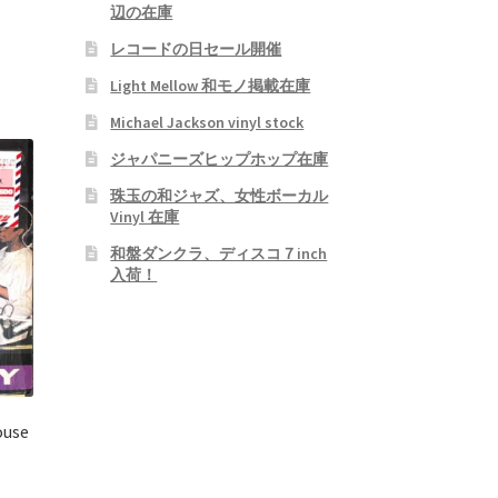
辺の在庫
レコードの日セール開催
Light Mellow 和モノ掲載在庫
Michael Jackson vinyl stock
ジャパニーズヒップホップ在庫
珠玉の和ジャズ、女性ボーカル
Vinyl 在庫
和盤ダンクラ、ディスコ７inch
入荷！
ouse