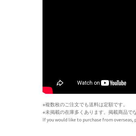
k
s
t
※複数枚のご注文でも送料は定額です。
※未掲載の在庫多くあります。掲載商品で
If you would like to purchase from overseas,