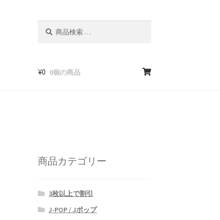
検
検
索
索
対
象:
¥
0
0個の商品
商品カテゴリー
3枚以上で割引
J-POP / Jポップ