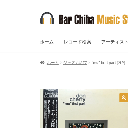
ナ
コ
ビ
ン
ゲ
テ
ー
ン
ホーム
レコード検索
アーティス
シ
ツ
ョ
へ
ン
ス
ホーム
ジャズ / JAZZ
“mu” first part [2LP]
へ
キ
ス
ッ
キ
プ
ッ
プ
🔍