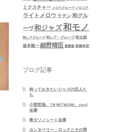
ミクスチャー
メロウグルーヴ
メロコア
ライトメロウ
和グル
ラテン
和モノ
和ジャズ
ーヴ
和太鼓
和レア・グルーヴ
和レアグルーヴ
細野晴臣
坂本龍一
高橋幸宏
重量盤
ブログ記事
持っておきたいジャズの巨人た
ち
小室哲哉、TM NETWORK、vinyl
在庫
希少ソノシート在庫
カンタベリー・ロックとその周