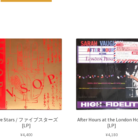
ive Stars / ファイブスターズ
After Hours at the London H
[LP]
[LP]
¥
4,400
¥
4,180