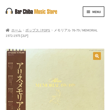
ナ
コ
MENU
ビ
ン
ゲ
テ
ー
ン
ホーム
ポップス / POPS
メモリアル 76-79 / MEMORIAL
シ
ツ
1972-1975 [2LP]
ョ
へ
ン
ス
へ
キ
ス
ッ
🔍
キ
プ
ッ
プ