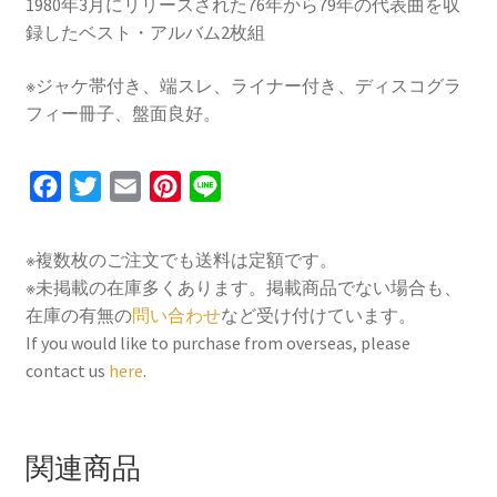
1980年3月にリリースされた76年から79年の代表曲を収
1975
録したベスト・アルバム2枚組
[2LP]
個
※ジャケ帯付き、端スレ、ライナー付き、ディスコグラ
フィー冊子、盤面良好。
F
T
E
P
L
a
w
m
i
i
c
i
a
n
n
※複数枚のご注文でも送料は定額です。
e
t
i
t
e
※未掲載の在庫多くあります。掲載商品でない場合も、
b
t
l
e
在庫の有無の
問い合わせ
など受け付けています。
o
e
r
If you would like to purchase from overseas, please
contact us
here
.
o
r
e
k
s
t
関連商品