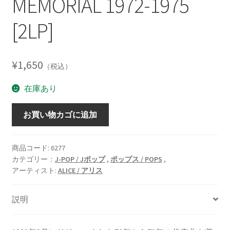
MEMORIAL 1972-1975
[2LP]
¥
1,650
（税込）
在庫あり
メ
お買い物カゴに追加
モ
リ
ア
商品コード:
6277
カテゴリー：
J-POP / Jポップ
,
ポップス / POPS
,
ル
アーティスト:
ALICE / アリス
76-
79
/
説明
MEMORIAL
1972-