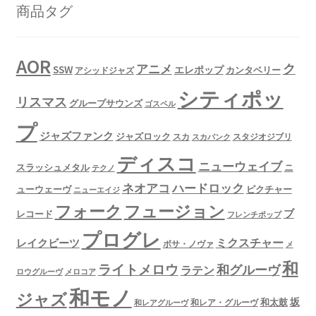
商品タグ
AOR
ク
アニメ
SSW
エレポップ
カンタベリー
アシッドジャズ
シティポッ
リスマス
グループサウンズ
ゴスペル
プ
ジャズファンク
ジャズロック
スタジオジブリ
スカ
スカパンク
ディスコ
ニューウェイブ
スラッシュメタル
ニ
テクノ
ネオアコ
ハードロック
ューウェーヴ
ピクチャー
ニューエイジ
フュージョン
フォーク
ブ
レコード
フレンチポップ
プログレ
ミクスチャー
レイクビーツ
ボサ・ノヴァ
メ
和
ライトメロウ
和グルーヴ
ラテン
ロウグルーヴ
メロコア
和モノ
ジャズ
坂
和太鼓
和レア・グルーヴ
和レアグルーヴ