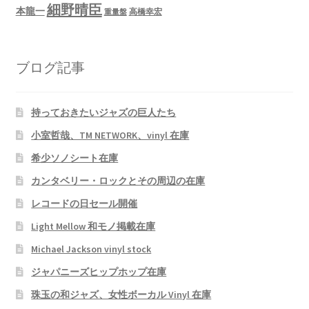
細野晴臣
本龍一
高橋幸宏
重量盤
ブログ記事
持っておきたいジャズの巨人たち
小室哲哉、TM NETWORK、vinyl 在庫
希少ソノシート在庫
カンタベリー・ロックとその周辺の在庫
レコードの日セール開催
Light Mellow 和モノ掲載在庫
Michael Jackson vinyl stock
ジャパニーズヒップホップ在庫
珠玉の和ジャズ、女性ボーカル Vinyl 在庫