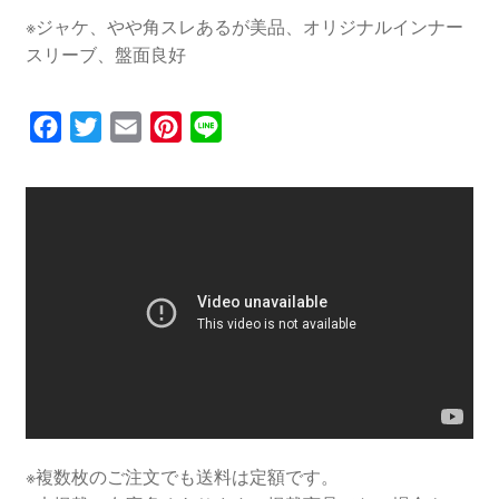
※ジャケ、やや角スレあるが美品、オリジナルインナー
スリーブ、盤面良好
F
T
E
P
L
a
w
m
i
i
c
i
a
n
n
e
t
i
t
e
b
t
l
e
o
e
r
o
r
e
k
s
t
※複数枚のご注文でも送料は定額です。