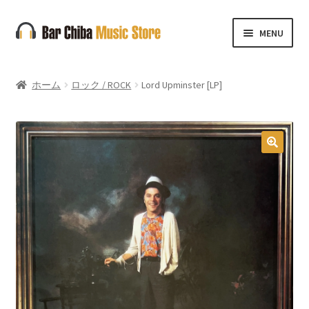
ナ
コ
MENU
ビ
ン
ゲ
テ
ー
ン
ホーム
ロック / ROCK
Lord Upminster [LP]
シ
ツ
ョ
へ
ン
ス
へ
キ
🔍
ス
ッ
キ
プ
ッ
プ