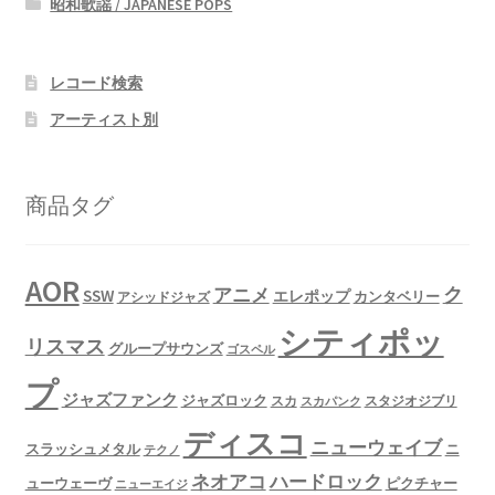
昭和歌謡 / JAPANESE POPS
レコード検索
アーティスト別
商品タグ
AOR
ク
アニメ
SSW
エレポップ
カンタベリー
アシッドジャズ
シティポッ
リスマス
グループサウンズ
ゴスペル
プ
ジャズファンク
ジャズロック
スタジオジブリ
スカ
スカパンク
ディスコ
ニューウェイブ
スラッシュメタル
ニ
テクノ
ネオアコ
ハードロック
ューウェーヴ
ピクチャー
ニューエイジ