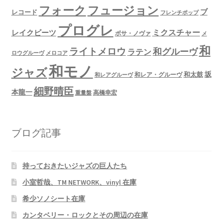
フュージョン
フォーク
ブ
レコード
フレンチポップ
プログレ
ミクスチャー
レイクビーツ
ボサ・ノヴァ
メ
和
ライトメロウ
和グルーヴ
ラテン
ロウグルーヴ
メロコア
和モノ
ジャズ
坂
和太鼓
和レア・グルーヴ
和レアグルーヴ
細野晴臣
本龍一
高橋幸宏
重量盤
ブログ記事
持っておきたいジャズの巨人たち
小室哲哉、TM NETWORK、vinyl 在庫
希少ソノシート在庫
カンタベリー・ロックとその周辺の在庫