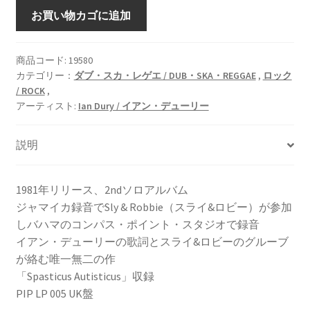
Lord
お買い物カゴに追加
Upminster
[LP]
個
商品コード:
19580
カテゴリー：
ダブ・スカ・レゲエ / DUB・SKA・REGGAE
,
ロック
/ ROCK
,
アーティスト:
Ian Dury / イアン・デューリー
説明
1981年リリース、2ndソロアルバム
ジャマイカ録音でSly & Robbie（スライ&ロビー）が参加
しバハマのコンパス・ポイント・スタジオで録音
イアン・デューリーの歌詞とスライ&ロビーのグルーブ
が絡む唯一無二の作
「Spasticus Autisticus」収録
PIP LP 005 UK盤