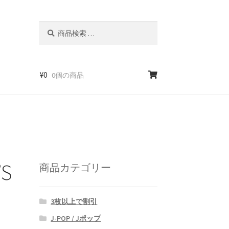
検
検
索
索
対
象:
¥
0
0個の商品
S
商品カテゴリー
3枚以上で割引
J-POP / Jポップ