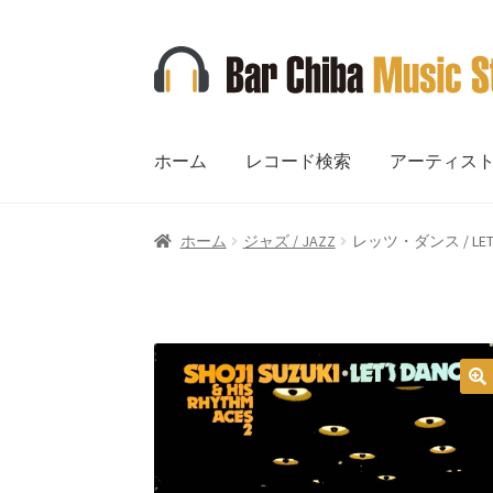
ナ
コ
ビ
ン
ゲ
テ
ー
ン
ホーム
レコード検索
アーティス
シ
ツ
ョ
へ
ン
ス
ホーム
ジャズ / JAZZ
レッツ・ダンス / LET’S 
へ
キ
ス
ッ
キ
プ
ッ
プ
🔍