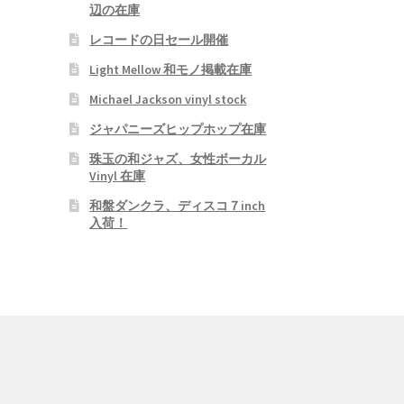
辺の在庫
レコードの日セール開催
Light Mellow 和モノ掲載在庫
Michael Jackson vinyl stock
ジャパニーズヒップホップ在庫
珠玉の和ジャズ、女性ボーカル
Vinyl 在庫
和盤ダンクラ、ディスコ７inch
入荷！