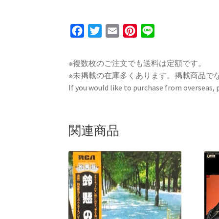
F
T
E
P
L
a
w
m
i
i
c
i
a
n
n
※複数枚のご注文でも送料は定額です。
e
t
i
t
e
※未掲載の在庫多くあります。掲載商品で
b
t
l
e
If you would like to purchase from overseas,
o
e
r
o
r
e
k
s
関連商品
t