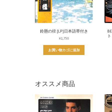
鈴懸の径 [LP]日本語帯付き
BE
ト
¥
2,750
お買い物カゴに追加
オススメ商品