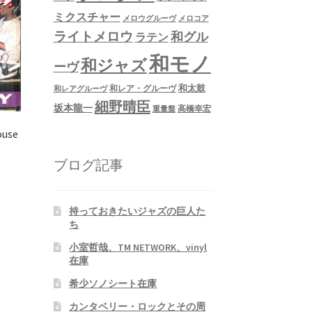
ミクスチャー
メロウグルーヴ
メロコア
ライトメロウ
和グル
ラテン
和モノ
和ジャズ
ーヴ
和太鼓
和レア・グルーヴ
和レアグルーヴ
細野晴臣
坂本龍一
高橋幸宏
重量盤
ouse
ブログ記事
持っておきたいジャズの巨人た
ち
小室哲哉、TM NETWORK、vinyl
在庫
希少ソノシート在庫
カンタベリー・ロックとその周