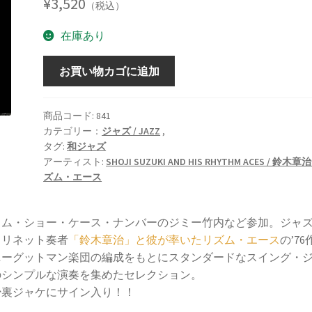
¥
3,520
（税込）
在庫あり
レ
お買い物カゴに追加
ッ
ツ・
ダ
商品コード:
841
カテゴリー：
ジャズ / JAZZ
,
ン
タグ:
和ジャズ
ス
アーティスト:
SHOJI SUZUKI AND HIS RHYTHM ACES / 鈴木
/
ズム・エース
LET'S
DANCE
[LP]
ラム・ショー・ケース・ナンバーのジミー竹内など参加。ジャ
個
ラリネット奏者
「鈴木章治」と彼が率いたリズム・エース
の’76
ニーグットマン楽団の編成をもとにスタンダードなスイング・
のシンプルな演奏を集めたセレクション。
少裏ジャケにサイン入り！！