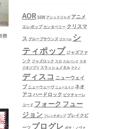
AOR
アニメ
SSW
アシッドジャズ
クリスマ
エレポップ
カンタベリー
シ
・鈴懸
ス
グループサウンズ
ゴスペル
ティポップ
ジャズファ
ンク
ジャズロック
スタ
スカ
スカパンク
スラッシュメタル
ジオジブリ
テクノ
ディスコ
ニューウェイ
ネオ
ブ
ニューウェーヴ
ニューエイジ
アコ
ハードロック
ピクチャーレ
フュー
フォーク
コード
ジョン
ブレイクビ
フレンチポップ
プログレ
ーツ
ボサ・ノヴァ