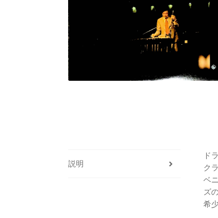
ド
説明
ク
ベ
ズ
希