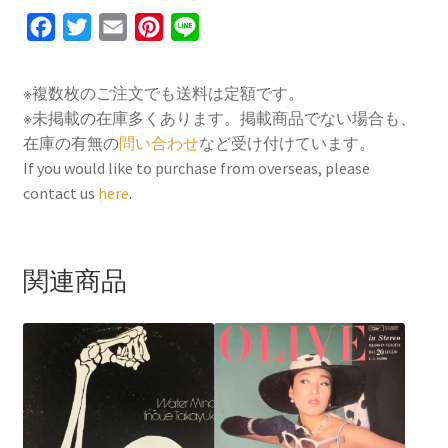
F
T
E
P
L
a
w
m
i
i
c
i
a
n
n
※複数枚のご注文でも送料は定額です。
e
t
i
t
e
※未掲載の在庫多くあります。掲載商品でない場合も、
b
t
l
e
在庫の有無の
問い合わせ
など受け付けています。
o
e
r
If you would like to purchase from overseas, please
contact us
here
.
o
r
e
k
s
t
関連商品