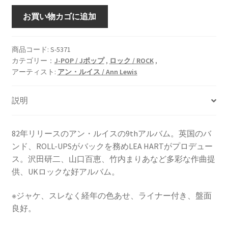
LA
お買い物カゴに追加
SAISON
D’AMOUR
[LP]
商品コード:
S-5371
カテゴリー：
J-POP / Jポップ
,
ロック / ROCK
,
個
アーティスト:
アン・ルイス / Ann Lewis
説明
82年リリースのアン・ルイスの9thアルバム。英国のバ
ンド、ROLL-UPSがバックを務めLEA HARTがプロデュー
ス。沢田研二、山口百恵、竹内まりあなど多彩な作曲提
供、UKロックな好アルバム。
※ジャケ、スレなく経年の色あせ、ライナー付き、盤面
良好。