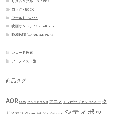
リズム＆ブルース / R&B
ロック / ROCK
ワールド / World
映画サントラ / Soundtrack
昭和歌謡 / JAPANESE POPS
レコード検索
アーティスト別
商品タグ
AOR
ク
アニメ
SSW
エレポップ
カンタベリー
アシッドジャズ
シティポッ
リスマス
グループサウンズ