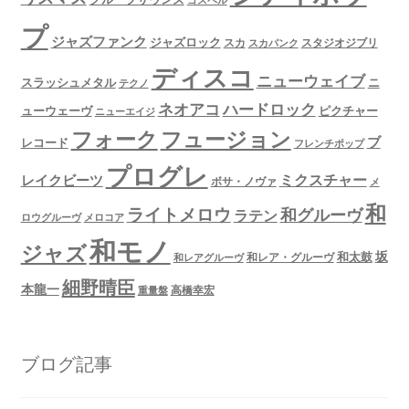
ゴスペル
プ
ジャズファンク
ジャズロック
スタジオジブリ
スカ
スカパンク
ディスコ
ニューウェイブ
スラッシュメタル
ニ
テクノ
ネオアコ
ハードロック
ューウェーヴ
ピクチャー
ニューエイジ
フュージョン
フォーク
ブ
レコード
フレンチポップ
プログレ
ミクスチャー
レイクビーツ
ボサ・ノヴァ
メ
和
ライトメロウ
和グルーヴ
ラテン
ロウグルーヴ
メロコア
和モノ
ジャズ
坂
和太鼓
和レア・グルーヴ
和レアグルーヴ
細野晴臣
本龍一
高橋幸宏
重量盤
ブログ記事