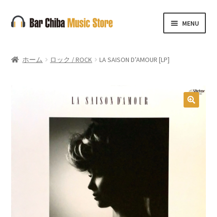
ナ
コ
MENU
ビ
ン
ゲ
テ
ー
ン
ホーム
ロック / ROCK
LA SAISON D’AMOUR [LP]
シ
ツ
ョ
へ
ン
ス
へ
キ
🔍
ス
ッ
キ
プ
ッ
プ