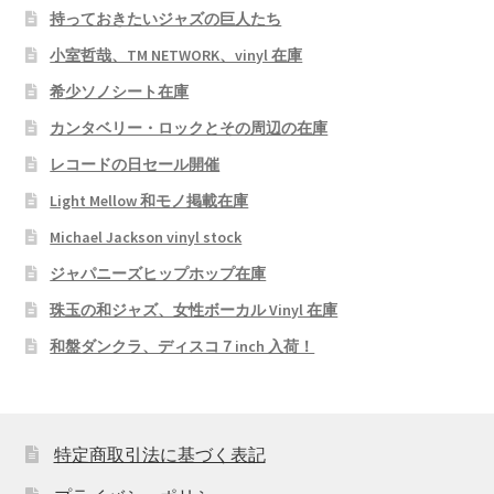
持っておきたいジャズの巨人たち
小室哲哉、TM NETWORK、vinyl 在庫
希少ソノシート在庫
カンタベリー・ロックとその周辺の在庫
レコードの日セール開催
Light Mellow 和モノ掲載在庫
Michael Jackson vinyl stock
ジャパニーズヒップホップ在庫
珠玉の和ジャズ、女性ボーカル Vinyl 在庫
和盤ダンクラ、ディスコ７inch 入荷！
特定商取引法に基づく表記