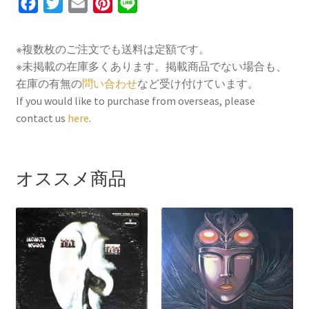
F
T
E
P
L
a
w
m
i
i
c
i
a
n
n
※複数枚のご注文でも送料は定額です。
e
t
i
t
e
※未掲載の在庫多くあります。掲載商品でない場合も、
b
t
l
e
在庫の有無の
問い合わせ
など受け付けています。
o
e
r
If you would like to purchase from overseas, please
contact us
here
.
o
r
e
k
s
t
オススメ商品