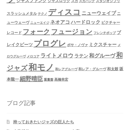
ジャズファンク
ジャズロック
スタジオジブリ
スカ
スカパンク
ディスコ
ニューウェイブ
スラッシュメタル
ニ
テクノ
ネオアコ
ハードロック
ューウェーヴ
ピクチャー
ニューエイジ
フュージョン
フォーク
ブ
レコード
フレンチポップ
プログレ
ミクスチャー
レイクビーツ
ボサ・ノヴァ
メ
和
ライトメロウ
和グルーヴ
ラテン
ロウグルーヴ
メロコア
和モノ
ジャズ
坂
和太鼓
和レア・グルーヴ
和レアグルーヴ
細野晴臣
本龍一
高橋幸宏
重量盤
ブログ記事
持っておきたいジャズの巨人たち