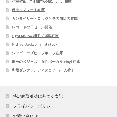
小室哲哉、TM NETWORK、vinyl 在庫
希少ソノシート在庫
カンタベリー・ロックとその周辺の在庫
レコードの日セール開催
Light Mellow 和モノ掲載在庫
Michael Jackson vinyl stock
ジャパニーズヒップホップ在庫
珠玉の和ジャズ、女性ボーカル Vinyl 在庫
和盤ダンクラ、ディスコ７inch 入荷！
特定商取引法に基づく表記
プライバシーポリシー
お問い合わせ