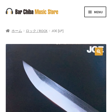
ナ
コ
MENU
ビ
ン
ゲ
テ
ー
ン
ホーム
ロック / ROCK
JOE [LP]
シ
ツ
ョ
へ
ン
ス
へ
キ
🔍
ス
ッ
キ
プ
ッ
プ