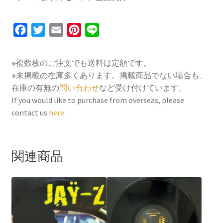
F
T
E
P
L
a
w
m
i
i
c
i
a
n
n
※複数枚のご注文でも送料は定額です。
e
t
i
t
e
※未掲載の在庫多くあります。掲載商品でない場合も、
b
t
l
e
在庫の有無の
問い合わせ
など受け付けています。
o
e
r
If you would like to purchase from overseas, please
contact us
here
.
o
r
e
k
s
t
関連商品