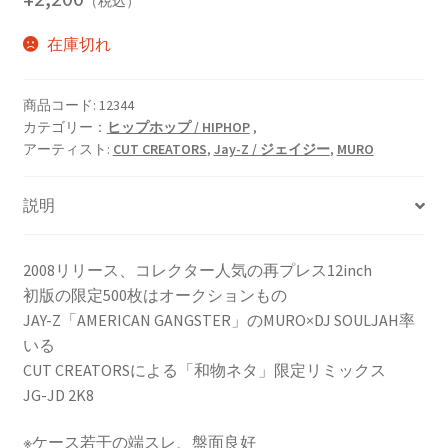
（税込）
在庫切れ
商品コード:
12344
カテゴリー：
ヒップホップ / HIPHOP
,
アーティスト:
CUT CREATORS
,
Jay-Z / ジェイジー
,
MURO
説明
2008リリース、コレクター人気の再プレス12inch
初版の限定500枚はオークションもの
JAY-Z「AMERICAN GANGSTER」のMURO×DJ SOULJAH率
いる
CUT CREATORSによる「和物ネタ」限定リミックス
JG-JD 2K8
※ケース若干の端スレ、盤面良好