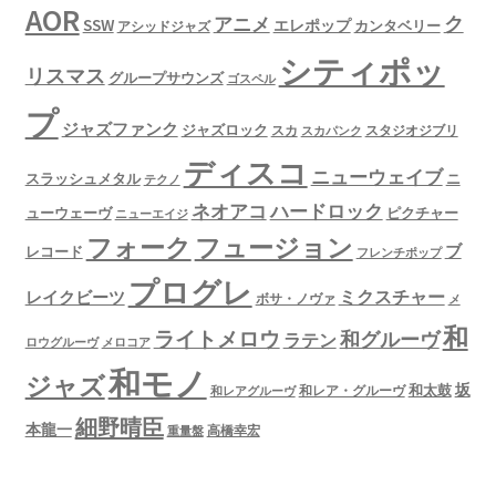
AOR
ク
アニメ
SSW
エレポップ
カンタベリー
アシッドジャズ
シティポッ
リスマス
グループサウンズ
ゴスペル
プ
ジャズファンク
ジャズロック
スタジオジブリ
スカ
スカパンク
ディスコ
ニューウェイブ
スラッシュメタル
ニ
テクノ
ネオアコ
ハードロック
ューウェーヴ
ピクチャー
ニューエイジ
フュージョン
フォーク
ブ
レコード
フレンチポップ
プログレ
ミクスチャー
レイクビーツ
ボサ・ノヴァ
メ
和
ライトメロウ
和グルーヴ
ラテン
ロウグルーヴ
メロコア
和モノ
ジャズ
坂
和太鼓
和レア・グルーヴ
和レアグルーヴ
細野晴臣
本龍一
高橋幸宏
重量盤