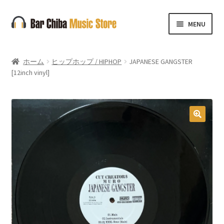
ナ
コ
MENU
ビ
ン
ゲ
テ
ー
ン
ホーム
ヒップホップ / HIPHOP
JAPANESE GANGSTER
シ
ツ
[12inch vinyl]
ョ
へ
ン
ス
へ
キ
ス
ッ
🔍
キ
プ
ッ
プ