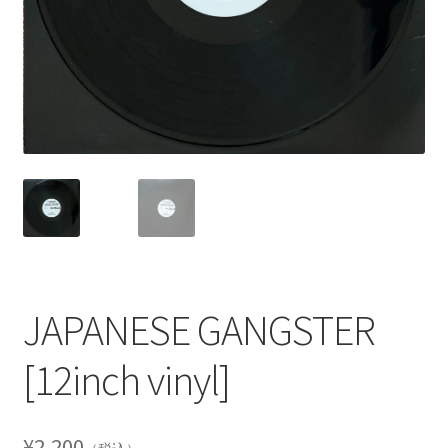
JAPANESE GANGSTER
[12inch vinyl]
¥
2,200