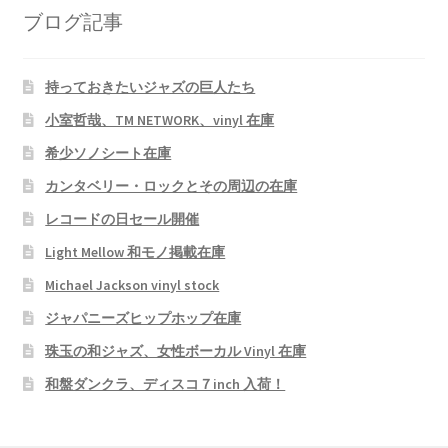
ブログ記事
持っておきたいジャズの巨人たち
小室哲哉、TM NETWORK、vinyl 在庫
希少ソノシート在庫
カンタベリー・ロックとその周辺の在庫
レコードの日セール開催
Light Mellow 和モノ掲載在庫
Michael Jackson vinyl stock
ジャパニーズヒップホップ在庫
珠玉の和ジャズ、女性ボーカル Vinyl 在庫
和盤ダンクラ、ディスコ７inch 入荷！