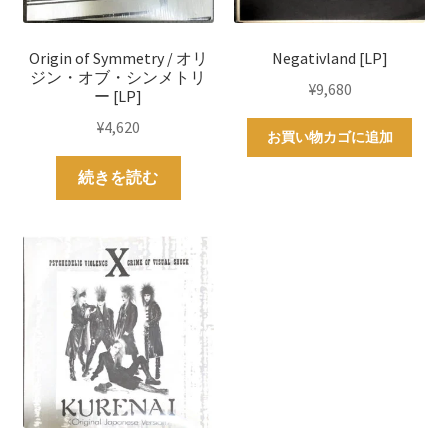
Origin of Symmetry / オリ
Negativland [LP]
ジン・オブ・シンメトリ
¥
9,680
ー [LP]
¥
4,620
お買い物カゴに追加
続きを読む