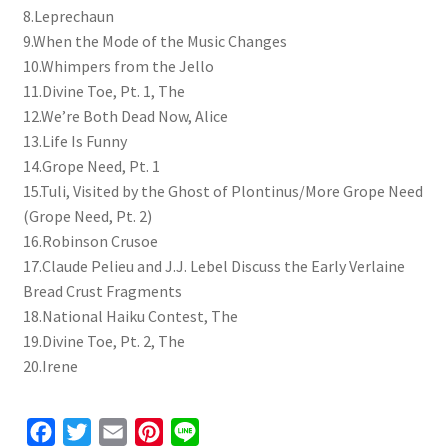
8.Leprechaun
9.When the Mode of the Music Changes
10.Whimpers from the Jello
11.Divine Toe, Pt. 1, The
12.We’re Both Dead Now, Alice
13.Life Is Funny
14.Grope Need, Pt. 1
15.Tuli, Visited by the Ghost of Plontinus/More Grope Need
(Grope Need, Pt. 2)
16.Robinson Crusoe
17.Claude Pelieu and J.J. Lebel Discuss the Early Verlaine
Bread Crust Fragments
18.National Haiku Contest, The
19.Divine Toe, Pt. 2, The
20.Irene
F
T
E
P
L