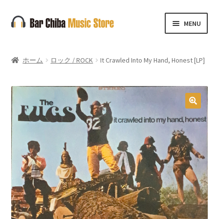
ナ
コ
MENU
ビ
ン
ゲ
テ
ー
ン
ホーム
ロック / ROCK
It Crawled Into My Hand, Honest [LP]
シ
ツ
ョ
へ
ン
ス
へ
キ
🔍
ス
ッ
キ
プ
ッ
プ