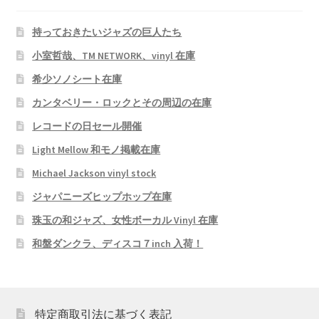
持っておきたいジャズの巨人たち
小室哲哉、TM NETWORK、vinyl 在庫
希少ソノシート在庫
カンタベリー・ロックとその周辺の在庫
レコードの日セール開催
Light Mellow 和モノ掲載在庫
Michael Jackson vinyl stock
ジャパニーズヒップホップ在庫
珠玉の和ジャズ、女性ボーカル Vinyl 在庫
和盤ダンクラ、ディスコ７inch 入荷！
特定商取引法に基づく表記