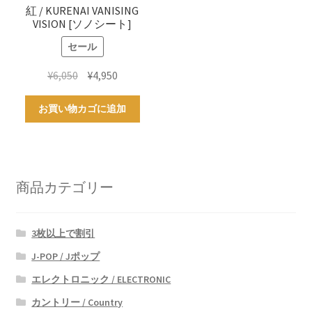
紅 / KURENAI VANISING
VISION [ソノシート]
セール
元
現
¥
6,050
¥
4,950
の
在
価
の
お買い物カゴに追加
格
価
は
格
¥6,050
は
で
¥4,950
商品カテゴリー
し
で
た。
す。
3枚以上で割引
J-POP / Jポップ
エレクトロニック / ELECTRONIC
カントリー / Country