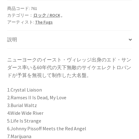
Into
My
商品コード:
761
カテゴリー：
ロック / ROCK
,
Hand,
アーティスト:
The Fugs
Honest
[LP]
個
説明
ニューヨークのイースト・ヴィレッジ出身のエド・サン
ダース率いる60年代の天下無敵のサイケエレクトロバン
ドが予算を無視して制作した大名盤。
1.Crystal Liaison
2.Ramses II Is Dead, My Love
3.Burial Waltz
4.Wide Wide River
5.Life Is Strange
6.Johnny Pissoff Meets the Red Angel
7.Marijuana