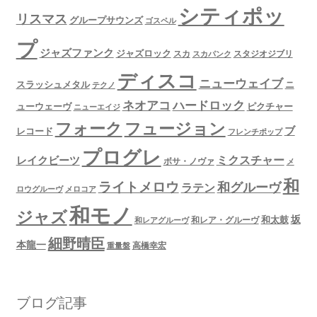
シティポッ
リスマス
グループサウンズ
ゴスペル
プ
ジャズファンク
ジャズロック
スタジオジブリ
スカ
スカパンク
ディスコ
ニューウェイブ
スラッシュメタル
ニ
テクノ
ネオアコ
ハードロック
ューウェーヴ
ピクチャー
ニューエイジ
フュージョン
フォーク
ブ
レコード
フレンチポップ
プログレ
ミクスチャー
レイクビーツ
ボサ・ノヴァ
メ
和
ライトメロウ
和グルーヴ
ラテン
ロウグルーヴ
メロコア
和モノ
ジャズ
坂
和太鼓
和レア・グルーヴ
和レアグルーヴ
細野晴臣
本龍一
高橋幸宏
重量盤
ブログ記事