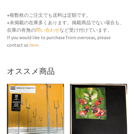
a
w
m
i
i
c
i
a
n
n
※複数枚のご注文でも送料は定額です。
e
t
i
t
e
※未掲載の在庫多くあります。掲載商品でない場合も、
b
t
l
e
在庫の有無の
問い合わせ
など受け付けています。
o
e
r
If you would like to purchase from overseas, please
contact us
here
.
o
r
e
k
s
t
オススメ商品